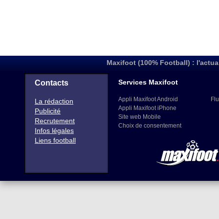
Maxifoot (100% Football) : l'actua
Services Maxifoot
Contacts
Appli Maxifoot Android
Flu
La rédaction
Appli Maxifoot iPhone
Publicité
Site web Mobile
Recrutement
Choix de consentement
Infos légales
Liens football