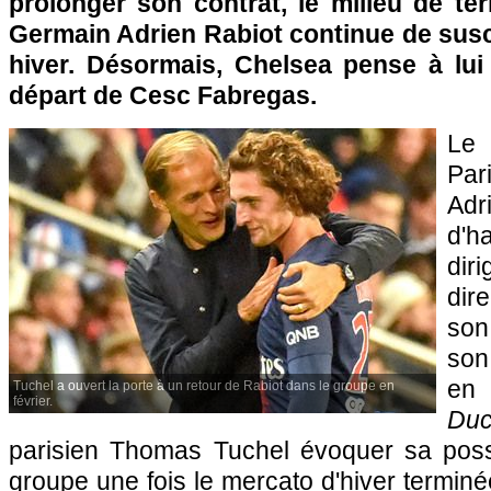
prolonger son contrat, le milieu de ter
Germain Adrien Rabiot continue de susci
hiver. Désormais, Chelsea pense à lu
départ de Cesc Fabregas.
Le 
Pa
Adri
d'h
dir
dir
son
son
en 
Tuchel a ouvert la porte à un retour de Rabiot dans le groupe en
février.
Du
parisien Thomas Tuchel évoquer sa possi
groupe une fois le mercato d'hiver terminé