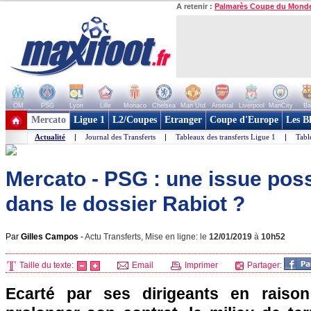
A retenir :
Palmarès Coupe du Mond
OM
PSG
Lyon
Lille
Monaco
Chelsea
Man Utd
Arsenal
Liverpool
ManCity
Ba
+ de clubs
Mercato
Ligue 1
L2/Coupes
Etranger
Coupe d'Europe
Les B
Actualité
|
Journal des Transferts
|
Tableaux des transferts Ligue 1
|
Tabl
Mercato - PSG : une issue poss
dans le dossier Rabiot ?
Par
Gilles Campos
-
Actu Transferts, Mise en ligne: le
12/01/2019
à
10h52
Taille du texte:
Email
Imprimer
Partager:
Ecarté par ses dirigeants en raiso