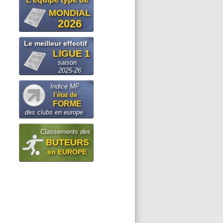
MONDIAL
2026
Le meilleur effectif
LIGUE 1
saison
2025-26
Indice MF :
l'état de
FORME
des clubs en europe
Classements des
BUTEURS
en EUROPE