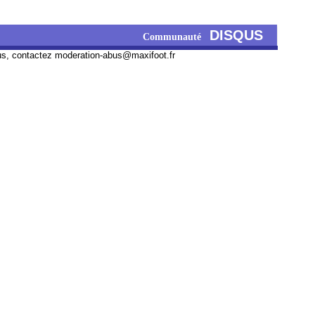
DISQUS
Communauté
us, contactez
moderation-abus@maxifoot.fr