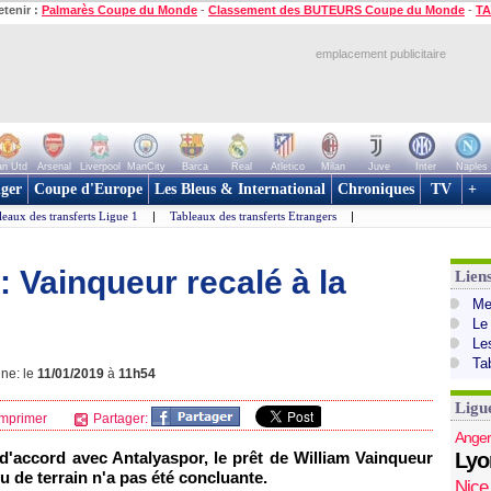
etenir :
Palmarès Coupe du Monde
-
Classement des BUTEURS Coupe du Monde
-
TA
emplacement publicitaire
n Utd
Arsenal
Liverpool
ManCity
Barca
Real
Atletico
Milan
Juve
Inter
Naples
ger
Coupe d'Europe
Les Bleus & International
Chroniques
TV
+
leaux des transferts Ligue 1
|
Tableaux des transferts Etrangers
|
 Vainqueur recalé à la
Lien
Mer
Le
Le
Ta
gne: le
11/01/2019
à
11h54
Ligu
mprimer
Partager:
Anger
d'accord avec Antalyaspor, le prêt de William Vainqueur
Lyo
eu de terrain n'a pas été concluante.
Nice