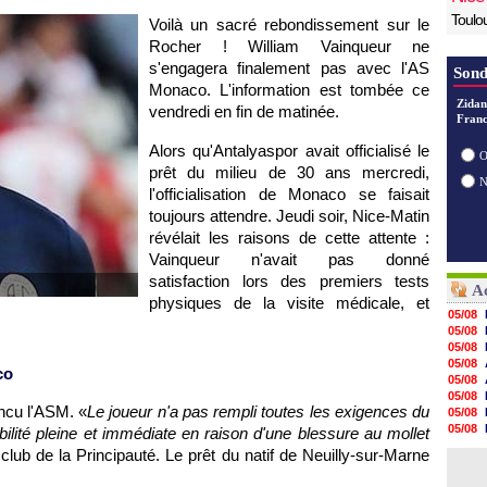
Toulo
Voilà un sacré rebondissement sur le
Rocher ! William Vainqueur ne
s'engagera finalement pas avec l'AS
Sond
Monaco. L'information est tombée ce
Zidan
vendredi en fin de matinée.
Franc
Alors qu'Antalyaspor avait officialisé le
O
prêt du milieu de 30 ans mercredi,
l'officialisation de Monaco se faisait
toujours attendre. Jeudi soir, Nice-Matin
révélait les raisons de cette attente :
Vainqueur n'avait pas donné
satisfaction lors des premiers tests
Ac
physiques de la visite médicale, et
05/08
.
05/08
05/08
05/08
co
05/08
05/08
incu l'ASM. «
Le joueur n'a pas rempli toutes les exigences du
05/08
05/08
bilité pleine et immédiate en raison d'une blessure au mollet
05/08
ub de la Principauté. Le prêt du natif de Neuilly-sur-Marne
05/08
05/08