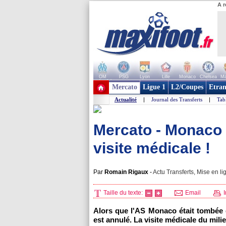
A r
OM
PSG
Lyon
Lille
Monaco
Chelsea
Ma
+ de clubs
Mercato
Ligue 1
L2/Coupes
Etran
Actualité
|
Journal des Transferts
|
Tab
Mercato - Monaco :
visite médicale !
Par
Romain Rigaux
-
Actu Transferts, Mise en li
Taille du texte:
Email
I
Alors que l'AS Monaco était tombée 
est annulé. La visite médicale du mili