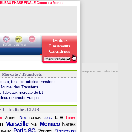
BLEAU PHASE FINALE Coupe du Monde
Résultats
Bayern
Dortmund
Classements
Calendriers
emplacement publicitaire
s Mercato / Transferts
cato, tous les articles transferts
 Journal des Transferts
s Tableaux mercato de L1
bleaux mercato Europe
e 1 - les fiches CLUB
Lille
Lens
s
Auxerre
Lorient
Brest
Le Havre
n
Marseille
Monaco
Nantes
Metz
Paris SG
Rennes
Strasbourg
Paris FC