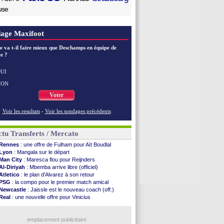
use
age Maxifoot
e va t-il faire mieux que Deschamps en équipe de
e ?
UI
NON
Voter
Voir les resultats
-
Voir les sondages précédents
tu Transferts / Mercato
Rennes
: une offre de Fulham pour Aït Boudlal
Lyon
: Mangala sur le départ
Man City
: Maresca flou pour Reijnders
Al-Diriyah
: Mbemba arrive libre (officiel)
Atletico
: le plan d'Alvarez à son retour
PSG
: la compo pour le premier match amical
Newcastle
: Jaissle est le nouveau coach (off.)
Real
: une nouvelle offre pour Vinicius
Monaco
: Cabral a prolongé (officiel)
Atletico
: Molina va signer à la Roma
Real
: Diomandé arrive pour 140 M€ !
emplacement publicitaire