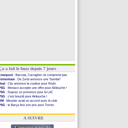
Man Utd
: Bayindir en route pour le Celta
Roma
: Molina en cas d'échec avec Read
Le Havre
: Zouaoui plutôt vers Montpellier ?
Chelsea
: Côme touche au but pour Chalobah
Voir toutes les brèves
Ça a fait le buzz depuis 7 jours
Liverpool
: Barcola, Carragher ne comprend pas
Tottenham
: De Zerbi annonce une "bombe"
Real
: City annonce la couleur pour Rodri
PSG
: Monaco accepte une offre pour Akliouche !
PSG
: Dupraz se prononce pour la LdC
PSG
: c'est bouclé pour Akliouche !
OM
: Meunier avait un accord avec le club
PSG
: le Barça fixe son prix pour Torres
OM
: accord de principe entre Rulli et Man City
Barça
: Torres souhaite rejoindre le PSG !
A SUIVRE
L'equipe type de