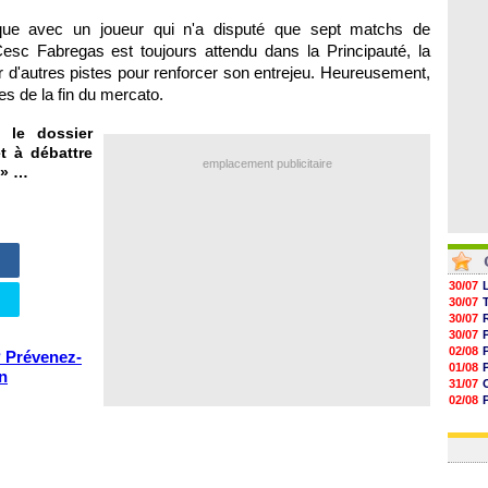
05/08
05/08
que avec un joueur qui n'a disputé que sept matchs de
05/08
esc Fabregas est toujours attendu dans la Principauté, la
05/08
er d'autres pistes pour renforcer son entrejeu. Heureusement,
s de la fin du mercato.
 le dossier
t à débattre
emplacement publicitaire
» …
30/07
30/07
30/07
30/07
02/08
? Prévenez-
01/08
en
31/07
02/08
30/07
01/08