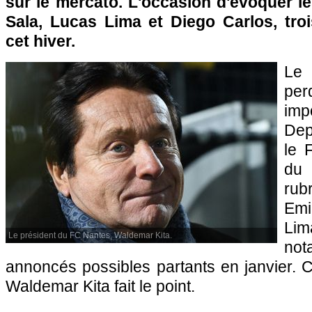
sur le mercato. L'occasion d'évoquer l
Sala, Lucas Lima et Diego Carlos, troi
cet hiver.
Le 
pe
imp
Dep
le 
du
rub
Emi
Lim
Le président du FC Nantes, Waldemar Kita.
no
annoncés possibles partants en janvier. C
Waldemar Kita fait le point.