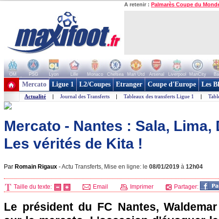
A retenir :
Palmarès Coupe du Mond
OM
PSG
Lyon
Lille
Monaco
Chelsea
Man Utd
Arsenal
Liverpool
ManCity
Ba
+ de clubs
Mercato
Ligue 1
L2/Coupes
Etranger
Coupe d'Europe
Les B
Actualité
|
Journal des Transferts
|
Tableaux des transferts Ligue 1
|
Tabl
Mercato - Nantes : Sala, Lima, 
Les vérités de Kita !
Par
Romain Rigaux
-
Actu Transferts, Mise en ligne: le
08/01/2019
à
12h04
Taille du texte:
Email
Imprimer
Partager:
Le président du FC Nantes, Waldemar 