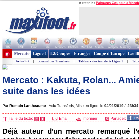
A retenir :
Palmarès Coupe du Mond
OM
PSG
Lyon
Lille
Monaco
Chelsea
Man Utd
Arsenal
Liverpool
ManCity
Ba
+ de clubs
Mercato
Ligue 1
L2/Coupes
Etranger
Coupe d'Europe
Les B
Actualité
|
Journal des Transferts
|
Tableaux des transferts Ligue 1
|
Tabl
Mercato : Kakuta, Rolan... Ami
suite dans les idées
Par
Romain Lantheaume
-
Actu Transferts, Mise en ligne: le
04/01/2019
à
23h34
Taille du texte:
Email
Imprimer
Partager:
Déjà auteur d'un mercato remarqué l'