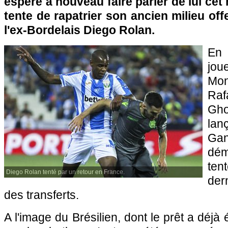
espère à nouveau faire parler de lui cet 
tente de rapatrier son ancien milieu off
l'ex-Bordelais Diego Rolan.
En
jo
Mon
Raf
Gh
lan
Ga
dém
ten
Diego Rolan tenté par un retour en France.
der
des transferts.
A l'image du Brésilien, dont le prêt a déjà 