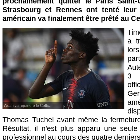
prochainement quitter le Paris Saint
Strasbourg et Rennes ont tenté leur 
américain va finalement être prêté au Ce
Tim
a t
lor
pa
Aut
3 
off
Ger
amé
Weah va rejoindre le Celtic.
dis
Thomas Tuchel avant même la fermeture 
Résultat, il n'est plus apparu une seule
professionnel au cours des quatre dernier