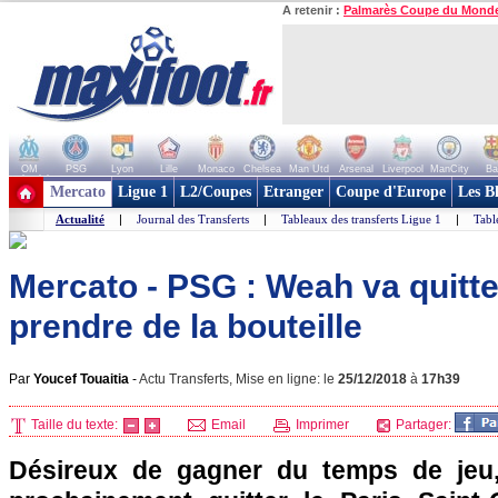
A retenir :
Palmarès Coupe du Mond
OM
PSG
Lyon
Lille
Monaco
Chelsea
Man Utd
Arsenal
Liverpool
ManCity
Ba
+ de clubs
Mercato
Ligue 1
L2/Coupes
Etranger
Coupe d'Europe
Les B
Actualité
|
Journal des Transferts
|
Tableaux des transferts Ligue 1
|
Tabl
Mercato - PSG : Weah va quitte
prendre de la bouteille
Par
Youcef Touaitia
-
Actu Transferts, Mise en ligne: le
25/12/2018
à
17h39
Taille du texte:
Email
Imprimer
Partager:
Désireux de gagner du temps de jeu