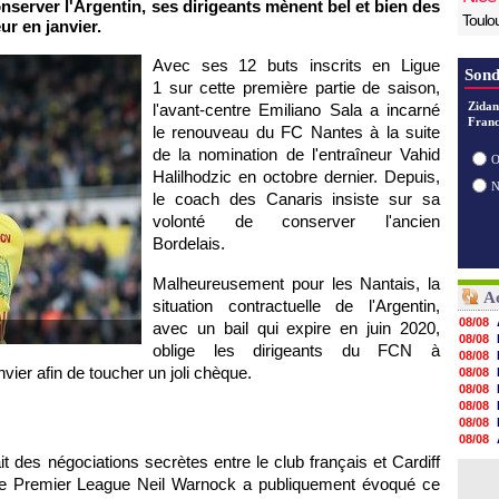
nserver l'Argentin, ses dirigeants mènent bel et bien des
Toulo
ur en janvier.
Avec ses 12 buts inscrits en Ligue
Sond
1 sur cette première partie de saison,
Zidan
l'avant-centre Emiliano Sala a incarné
Franc
le renouveau du FC Nantes à la suite
de la nomination de l'entraîneur Vahid
O
Halilhodzic en octobre dernier. Depuis,
le coach des Canaris insiste sur sa
volonté de conserver l'ancien
Bordelais.
Malheureusement pour les Nantais, la
Ac
situation contractuelle de l'Argentin,
08/08
avec un bail qui expire en juin 2020,
08/08
oblige les dirigeants du FCN à
08/08
ier afin de toucher un joli chèque.
08/08
08/08
08/08
08/08
08/08
08/08
t des négociations secrètes entre le club français et Cardiff
08/08
 de Premier League Neil Warnock a publiquement évoqué ce
08/08