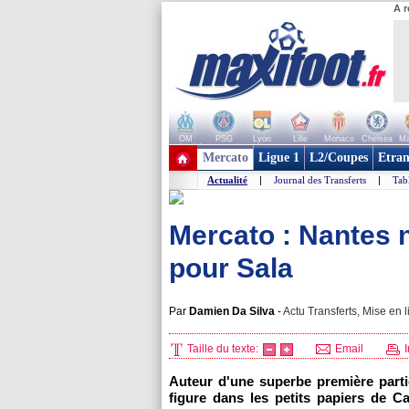
A r
OM
PSG
Lyon
Lille
Monaco
Chelsea
Ma
+ de clubs
Mercato
Ligue 1
L2/Coupes
Etran
Actualité
|
Journal des Transferts
|
Tab
Mercato : Nantes 
pour Sala
Par
Damien Da Silva
-
Actu Transferts, Mise en l
Taille du texte:
Email
I
Auteur d'une superbe première parti
figure dans les petits papiers de C