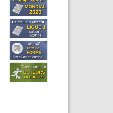
MONDIAL
2026
Le meilleur effectif
LIGUE 1
saison
2025-26
Indice MF :
l'état de
FORME
des clubs en europe
Classements des
BUTEURS
en EUROPE