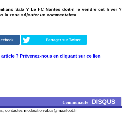
iliano Sala ? Le FC Nantes doit-il le vendre cet hiver ?
ns la zone «
Ajouter un commentaire
» …
Facebook
Partager sur Twitter
article ? Prévenez-nous en cliquant sur ce lien
DISQUS
Communauté
us, contactez
moderation-abus@maxifoot.fr