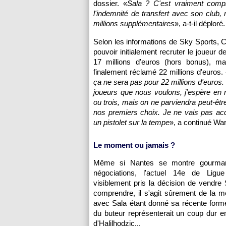
dossier. «
Sala ? C'est vraiment comp
l'indemnité de transfert avec son club,
millions supplémentaires
», a-t-il déploré.
Selon les informations de Sky Sports, Ca
pouvoir initialement recruter le joueur 
17 millions d'euros (hors bonus), m
finalement réclamé 22 millions d'euros.
ça ne sera pas pour 22 millions d'euros. I
joueurs que nous voulons, j'espère en 
ou trois, mais on ne parviendra peut-être
nos premiers choix. Je ne vais pas acc
un pistolet sur la tempe
», a continué Wa
Le moment ou jamais ?
Même si Nantes se montre gourma
négociations, l'actuel 14e de Lig
visiblement pris la décision de vendr
comprendre, il s'agit sûrement de la me
avec Sala étant donné sa récente forme 
du buteur représenterait un coup dur 
d'Halilhodzic...