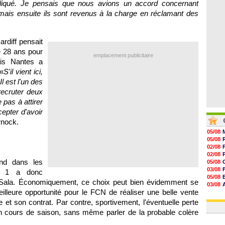
liqué. Je pensais que nous avions un accord concernant
08/08
08/08
 mais ensuite ils sont revenus à la charge en réclamant des
08/08
08/08
rdiff pensait
de 28 ans pour
emplacement publicitaire
ais Nantes a
 «
S'il vient ici,
l est l'un des
recruter deux
 pas à attirer
epter d'avoir
rnock.
05/08
05/08
02/08
02/08
nd dans les
05/08
03/08
ue 1 a donc
05/08
e Sala. Économiquement, ce choix peut bien évidemment se
03/08
illeure opportunité pour le FCN de réaliser une belle vente
03/08
06/08
et son contrat. Par contre, sportivement, l'éventuelle perte
en cours de saison, sans même parler de la probable colère