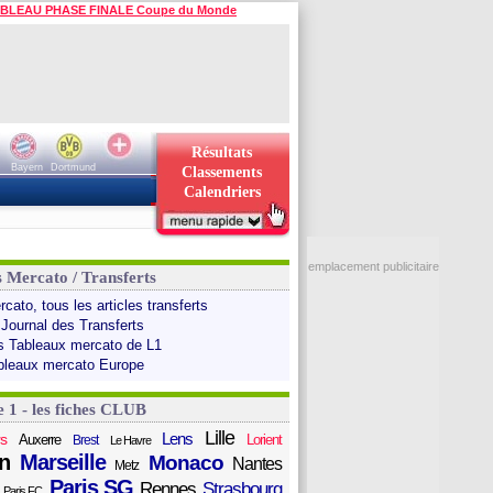
BLEAU PHASE FINALE Coupe du Monde
Résultats
Bayern
Dortmund
Classements
Calendriers
emplacement publicitaire
s Mercato / Transferts
cato, tous les articles transferts
 Journal des Transferts
s Tableaux mercato de L1
bleaux mercato Europe
e 1 - les fiches CLUB
Lille
Lens
s
Auxerre
Lorient
Brest
Le Havre
n
Marseille
Monaco
Nantes
Metz
Paris SG
Rennes
Strasbourg
Paris FC