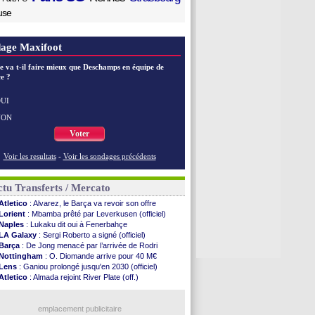
use
age Maxifoot
e va t-il faire mieux que Deschamps en équipe de
e ?
UI
NON
Voter
Voir les resultats
-
Voir les sondages précédents
tu Transferts / Mercato
Atletico
: Alvarez, le Barça va revoir son offre
Lorient
: Mbamba prêté par Leverkusen (officiel)
Naples
: Lukaku dit oui à Fenerbahçe
LA Galaxy
: Sergi Roberto a signé (officiel)
Barça
: De Jong menacé par l’arrivée de Rodri
Nottingham
: O. Diomande arrive pour 40 M€
Lens
: Ganiou prolongé jusqu'en 2030 (officiel)
Atletico
: Almada rejoint River Plate (off.)
Monaco
: Camara a la cote en Angleterre
Amical
: encore une défaite pour Strasbourg
OM
: la piste Goore en attaque
emplacement publicitaire