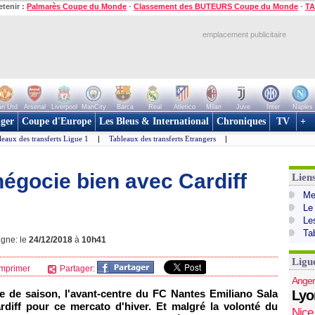
etenir :
Palmarès Coupe du Monde
-
Classement des BUTEURS Coupe du Monde
-
TA
emplacement publicitaire
n Utd
Arsenal
Liverpool
ManCity
Barca
Real
Atletico
Milan
Juve
Inter
Naples
ger
Coupe d'Europe
Les Bleus & International
Chroniques
TV
+
leaux des transferts Ligue 1
|
Tableaux des transferts Etrangers
|
négocie bien avec Cardiff
Lien
Mer
Le
Le
Ta
igne: le
24/12/2018
à
10h41
Ligu
mprimer
Partager:
Anger
e de saison, l'avant-centre du FC Nantes Emiliano Sala
Lyo
ardiff pour ce mercato d'hiver. Et malgré la volonté du
Nice