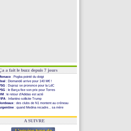
PSG
: ça négocie avec le Barça pour Torres
Arsenal
: c'est signé pour Guimaraes (officiel)
Newcastle
: Guimarães, le club se défend
PSG
: une deuxième offre pour Suzuki
Voir toutes les brèves
Ça a fait le buzz depuis 7 jours
Monaco
: Pogba pointé du doigt
Real
: Diomandé arrive pour 140 M€ !
PSG
: Dupraz se prononce pour la LdC
PSG
: le Barça fixe son prix pour Torres
OM
: le retour d'Adidas est acté
FIFA
: Infantino sollicite Trump
Bordeaux
: des clubs de N1 montent au créneau
Argentine
: quand Medina recadre... sa mère
Real
: le démenti de Leipzig pour Diomandé
OM
: le club prêt à libérer Kondogbia ?
A SUIVRE
L'equipe type de