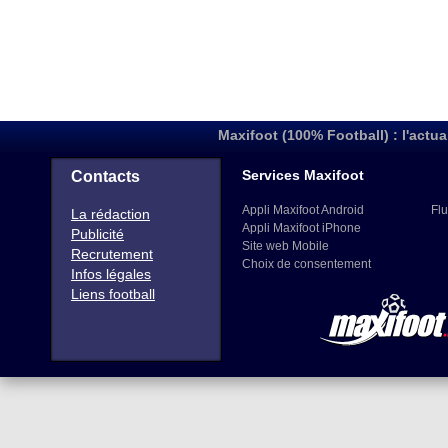
Maxifoot (100% Football) : l'actua
Services Maxifoot
Contacts
Appli Maxifoot Android
Flu
La rédaction
Appli Maxifoot iPhone
Publicité
Site web Mobile
Recrutement
Choix de consentement
Infos légales
Liens football