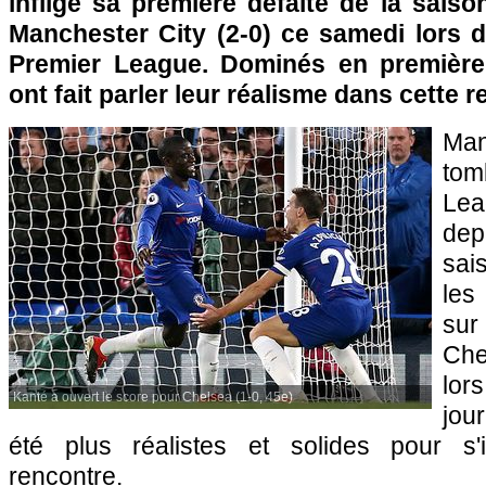
infligé sa première défaite de la sais
Manchester City (2-0) ce samedi lors d
Premier League. Dominés en première 
ont fait parler leur réalisme dans cette r
Ma
to
Le
dep
sai
les
su
Che
lo
Kanté a ouvert le score pour Chelsea (1-0, 45e)
jou
été plus réalistes et solides pour s
rencontre.