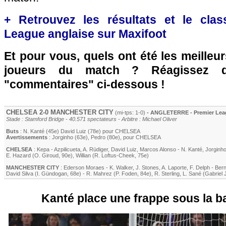
+ Retrouvez les résultats et le cla
League anglaise sur Maxifoot
Et pour vous, quels ont été les meilleu
joueurs du match ? Réagissez 
"commentaires" ci-dessous !
CHELSEA
2-0
MANCHESTER CITY
(mi-tps: 1-0)
- ANGLETERRE - Premier Leag
Stade : Stamford Bridge - 40.571 spectateurs - Arbitre : Michael Oliver
Buts
:
N. Kanté
(45e)
David Luiz
(78e) pour
CHELSEA
Avertissements
:
Jorginho
(63e)
,
Pedro
(80e)
, pour
CHELSEA
CHELSEA
:
Kepa
-
Azpilicueta
,
A. Rüdiger
,
David Luiz
,
Marcos Alonso
-
N. Kanté
,
Jorginh
E. Hazard
(
O. Giroud
, 90e)
,
Willian
(
R. Loftus-Cheek
, 75e)
MANCHESTER CITY
:
Ederson Moraes
-
K. Walker
,
J. Stones
,
A. Laporte
,
F. Delph
-
Bern
David Silva
(
I. Gündogan
, 68e)
-
R. Mahrez
(
P. Foden
, 84e)
,
R. Sterling
,
L. Sané
(
Gabriel 
Kanté place une frappe sous la ba