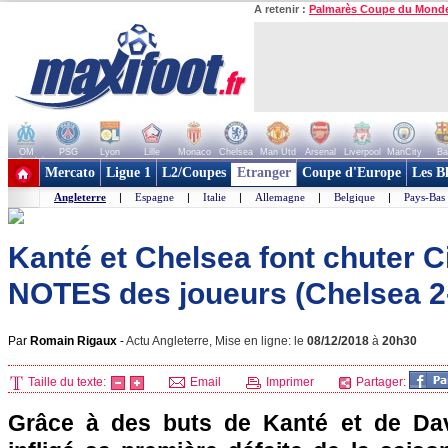
A retenir :
Palmarès Coupe du Mond
OM
PSG
Lyon
Lille
Monaco
Chelsea
Man Utd
Arsenal
Liverpool
ManCity
Ba
+ de clubs
Mercato
Ligue 1
L2/Coupes
Etranger
Coupe d'Europe
Les B
Angleterre
|
Espagne
|
Italie
|
Allemagne
|
Belgique
|
Pays-Bas
Kanté et Chelsea font chuter Cit
NOTES des joueurs (Chelsea 2-
Par
Romain Rigaux
-
Actu Angleterre, Mise en ligne: le
08/12/2018
à
20h30
Taille du texte:
Email
Imprimer
Partager:
Grâce à des buts de Kanté et de Dav