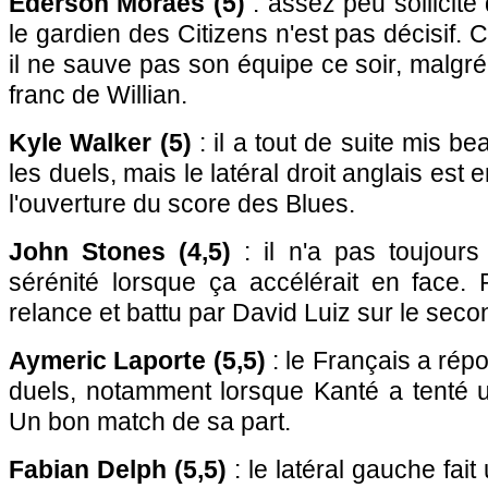
Ederson Moraes (5)
: assez peu sollicité
le gardien des Citizens n'est pas décisif. 
il ne sauve pas son équipe ce soir, malgré
franc de Willian.
Kyle Walker (5)
: il a tout de suite mis b
les duels, mais le latéral droit anglais est e
l'ouverture du score des Blues.
John Stones (4,5)
: il n'a pas toujour
sérénité lorsque ça accélérait en face. 
relance et battu par David Luiz sur le seco
Aymeric Laporte (5,5)
: le Français a rép
duels, notamment lorsque Kanté a tenté u
Un bon match de sa part.
Fabian Delph (5,5)
: le latéral gauche fai