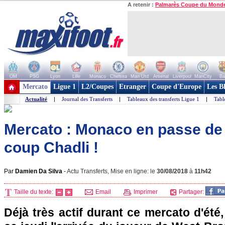
A retenir :
Palmarès Coupe du Mond
OM
PSG
Lyon
Lille
Monaco
Chelsea
Man Utd
Arsenal
Liverpool
ManCity
Ba
+ de clubs
Mercato
Ligue 1
L2/Coupes
Etranger
Coupe d'Europe
Les B
Actualité
|
Journal des Transferts
|
Tableaux des transferts Ligue 1
|
Tabl
Mercato : Monaco en passe de ré
coup Chadli !
Par
Damien Da Silva
-
Actu Transferts, Mise en ligne: le
30/08/2018
à
11h42
Taille du texte:
Email
Imprimer
Partager:
Déjà très actif durant ce mercato d'ét