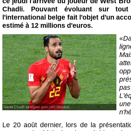
ce jeudi l'arrivée du joueur de West B
Chadli. Pouvant évoluant sur tout
l'international belge fait l'objet d'un ac
estimé à 12 millions d'euros.
«
D
lign
Ma
att
op
pré
pa
L'éq
un
Nacer Chadli va signer avec l'AS Monaco.
n'hé
Le 20 août dernier, lors de la présentat