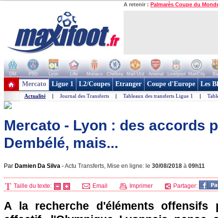
A retenir :
Palmarès Coupe du Mond
OM
PSG
Lyon
Lille
Monaco
Chelsea
Man Utd
Arsenal
Liverpool
ManCity
Ba
+ de clubs
Mercato
Ligue 1
L2/Coupes
Etranger
Coupe d'Europe
Les B
Actualité
|
Journal des Transferts
|
Tableaux des transferts Ligue 1
|
Tabl
Mercato - Lyon : des accords 
Dembélé, mais...
Par
Damien Da Silva
-
Actu Transferts, Mise en ligne: le
30/08/2018
à
09h11
Taille du texte:
Email
Imprimer
Partager:
A la recherche d'éléments offensifs 