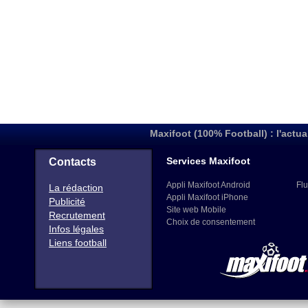
Maxifoot (100% Football) : l'actua
Services Maxifoot
Contacts
Appli Maxifoot Android
Flu
La rédaction
Appli Maxifoot iPhone
Publicité
Site web Mobile
Recrutement
Choix de consentement
Infos légales
Liens football