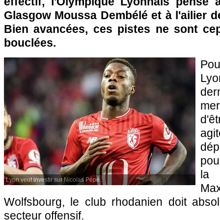
effectif, l'Olympique Lyonnais pense 
Glasgow Moussa Dembélé et à l'ailier de
Bien avancées, ces pistes ne sont ce
bouclées.
Po
Ly
der
mer
d'ê
agi
dép
pou
la 
Lyon veut investir sur Nicolas Pépé.
Ma
Wolfsbourg, le club rhodanien doit abso
secteur offensif.