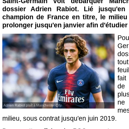
Saint-Germain voit débarquer Manch
dossier Adrien Rabiot. Lié jusqu'en
champion de France en titre, le milieu
prolonger jusqu'en janvier afin d'étudier
Pou
Ger
dos
tou
feui
fait
de 
plu
ne
Adrien Rabiot plaît à Manchester City.
mes
milieu, sous contrat jusqu'en juin 2019.