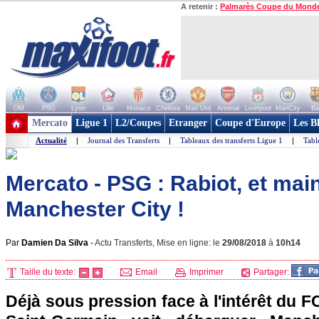
A retenir :
Palmarès Coupe du Mond
OM
PSG
Lyon
Lille
Monaco
Chelsea
Man Utd
Arsenal
Liverpool
ManCity
Ba
+ de clubs
Mercato
Ligue 1
L2/Coupes
Etranger
Coupe d'Europe
Les B
Actualité
|
Journal des Transferts
|
Tableaux des transferts Ligue 1
|
Tabl
Mercato - PSG : Rabiot, et mai
Manchester City !
Par
Damien Da Silva
-
Actu Transferts, Mise en ligne: le
29/08/2018
à
10h14
Taille du texte:
Email
Imprimer
Partager:
Déjà sous pression face à l'intérêt du F