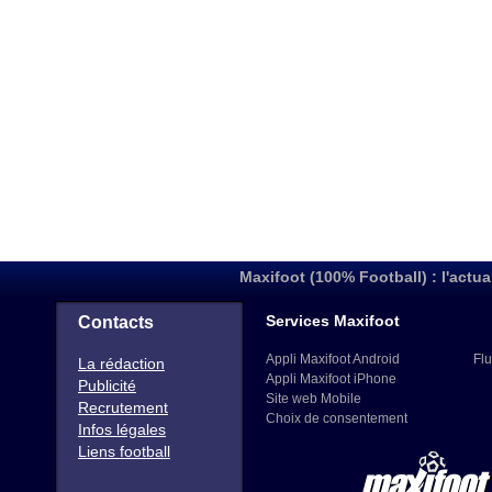
Maxifoot (100% Football) : l'actua
Services Maxifoot
Contacts
Appli Maxifoot Android
Flu
La rédaction
Appli Maxifoot iPhone
Publicité
Site web Mobile
Recrutement
Choix de consentement
Infos légales
Liens football