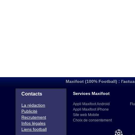
Maxifoot (100% Football) : l'actua
Services Maxifoot
Contacts
Appli Maxifoot Android
Flu
La rédaction
Appli Maxifoot iPhone
Publicité
Site web Mobile
Recrutement
Choix de consentement
Infos légales
Liens football