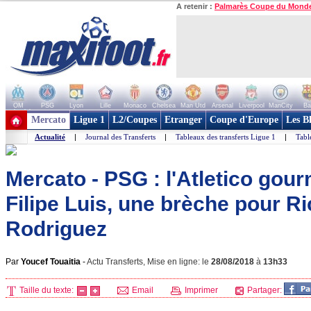
A retenir :
Palmarès Coupe du Mond
OM
PSG
Lyon
Lille
Monaco
Chelsea
Man Utd
Arsenal
Liverpool
ManCity
Ba
+ de clubs
Mercato
Ligue 1
L2/Coupes
Etranger
Coupe d'Europe
Les B
Actualité
|
Journal des Transferts
|
Tableaux des transferts Ligue 1
|
Tabl
Mercato - PSG : l'Atletico gou
Filipe Luis, une brèche pour R
Rodriguez
Par
Youcef Touaitia
-
Actu Transferts, Mise en ligne: le
28/08/2018
à
13h33
Taille du texte:
Email
Imprimer
Partager: