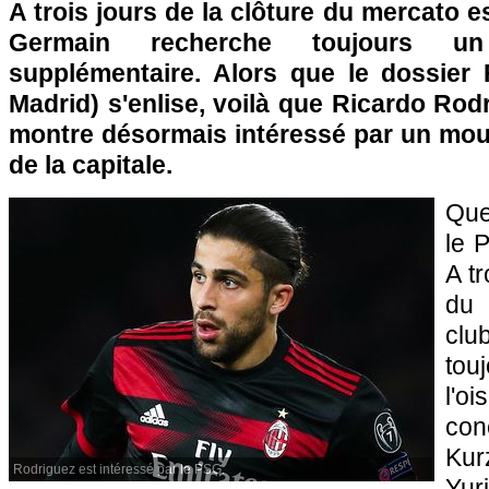
A trois jours de la clôture du mercato est
Germain recherche toujours un
supplémentaire. Alors que le dossier F
Madrid) s'enlise, voilà que Ricardo Rod
montre désormais intéressé par un mou
de la capitale.
Que
le 
A tr
du 
clu
to
l'
co
Kur
Rodriguez est intéressé par le PSG.
Yur