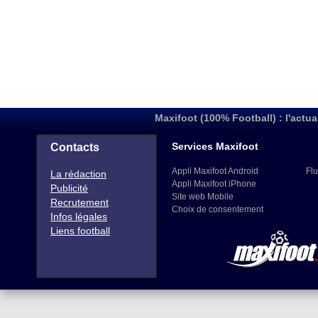
Maxifoot (100% Football) : l'actua
Services Maxifoot
Contacts
Appli Maxifoot Android
Flu
La rédaction
Appli Maxifoot iPhone
Publicité
Site web Mobile
Recrutement
Choix de consentement
Infos légales
Liens football