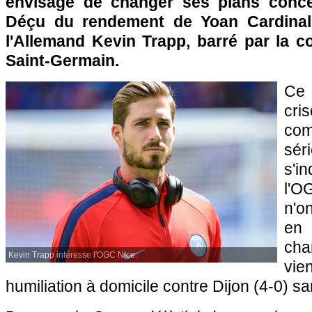
envisage de changer ses plans conce
Déçu du rendement de Yoan Cardinal
l'Allemand Kevin Trapp, barré par la c
Saint-Germain.
Ce 
cr
co
sé
s'i
l'O
n'o
en 
ch
Kevin Trapp intéresse l'OGC Nice.
vie
humiliation à domicile contre Dijon (4-0) s