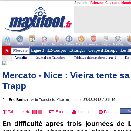
A retenir :
Palmarès Coupe du Mond
OM
PSG
Lyon
Lille
Monaco
Chelsea
Man Utd
Arsenal
Liverpool
ManCity
Ba
+ de clubs
Mercato
Ligue 1
L2/Coupes
Etranger
Coupe d'Europe
Les B
Actualité
|
Journal des Transferts
|
Tableaux des transferts Ligue 1
|
Tabl
Mercato - Nice : Vieira tente s
Trapp
Par
Eric Bethsy
-
Actu Transferts, Mise en ligne: le
27/08/2018
à
21h16
Taille du texte:
Email
Imprimer
Partager:
En difficulté après trois journées de 