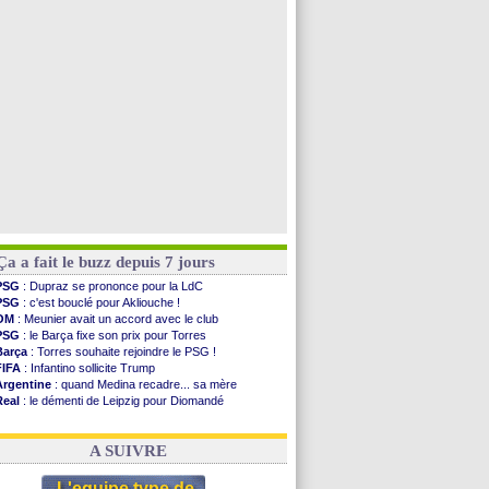
Lyon
: Mangala va rejoindre Getafe
OM
: une offre refusée pour Aguerd
Real
: c'est confirmé pour Vinicius
Troyes
: Junior Diaz jusqu'en 2030 (officiel)
Voir toutes les brèves
Ça a fait le buzz depuis 7 jours
PSG
: Dupraz se prononce pour la LdC
PSG
: c'est bouclé pour Akliouche !
OM
: Meunier avait un accord avec le club
PSG
: le Barça fixe son prix pour Torres
Barça
: Torres souhaite rejoindre le PSG !
FIFA
: Infantino sollicite Trump
Argentine
: quand Medina recadre... sa mère
Real
: le démenti de Leipzig pour Diomandé
OM
: Paixão attire un 2e club anglais
FIFA
: le conseiller d'Infantino démissionne !
A SUIVRE
L'equipe type de