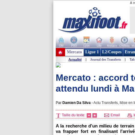
A r
OM
PSG
Lyon
Lille
Monaco
Chelsea
Ma
+ de clubs
Mercato
Ligue 1
L2/Coupes
Etran
Actualité
|
Journal des Transferts
|
Tab
Mercato : accord t
attendu lundi à Mar
Par
Damien Da Silva
-
Actu Transferts, Mise en l
Taille du texte:
Email
I
A la recherche d'un milieu de terrain
va frapper fort en finalisant l'ar