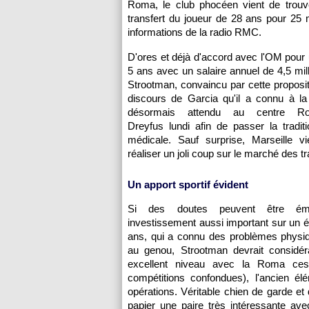
Roma, le club phocéen vient de trouve
transfert du joueur de 28 ans pour 25 m
informations de la radio RMC.
D'ores et déjà d'accord avec l'OM pour 
5 ans avec un salaire annuel de 4,5 mill
Strootman, convaincu par cette proposit
discours de Garcia qu'il a connu à l
désormais attendu au centre Ro
Dreyfus lundi afin de passer la traditio
médicale. Sauf surprise, Marseille v
réaliser un joli coup sur le marché des tr
Un apport sportif évident
Si des doutes peuvent être é
investissement aussi important sur un 
ans, qui a connu des problèmes physi
au genou, Strootman devrait considé
excellent niveau avec la Roma ces
compétitions confondues), l'ancien é
opérations. Véritable chien de garde et
papier une paire très intéressante avec