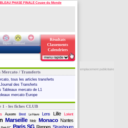
BLEAU PHASE FINALE Coupe du Monde
Résultats
Bayern
Dortmund
Classements
Calendriers
emplacement publicitaire
s Mercato / Transferts
cato, tous les articles transferts
 Journal des Transferts
s Tableaux mercato de L1
bleaux mercato Europe
e 1 - les fiches CLUB
Lille
Lens
s
Auxerre
Lorient
Brest
Le Havre
n
Marseille
Monaco
Nantes
Metz
Paris SG
Rennes
Strasbourg
Paris FC