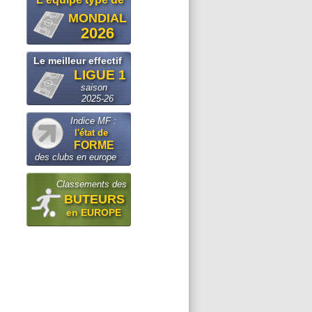
MONDIAL
2026
Le meilleur effectif
LIGUE 1
saison
2025-26
Indice MF :
l'état de
FORME
des clubs en europe
Classements des
BUTEURS
en EUROPE