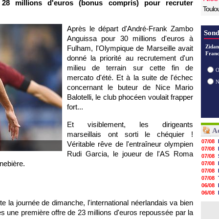
28 millions d'euros (bonus compris) pour recruter
Toulo
Après le départ d'André-Frank Zambo
Sond
Anguissa pour 30 millions d'euros à
Zidan
Fulham, l'Olympique de Marseille avait
Franc
donné la priorité au recrutement d'un
milieu de terrain sur cette fin de
O
mercato d'été. Et à la suite de l'échec
concernant le buteur de Nice Mario
Balotelli, le club phocéen voulait frapper
fort...
Et visiblement, les dirigeants
Ac
marseillais ont sorti le chéquier !
07/08
Véritable rêve de l'entraîneur olympien
07/08
Rudi Garcia, le joueur de l'AS Roma
07/08
nebière.
07/08
07/08
07/08
06/08
06/08
06/08
e la journée de dimanche, l'international néerlandais va bien
06/08
ès une première offre de 23 millions d'euros repoussée par la
06/08