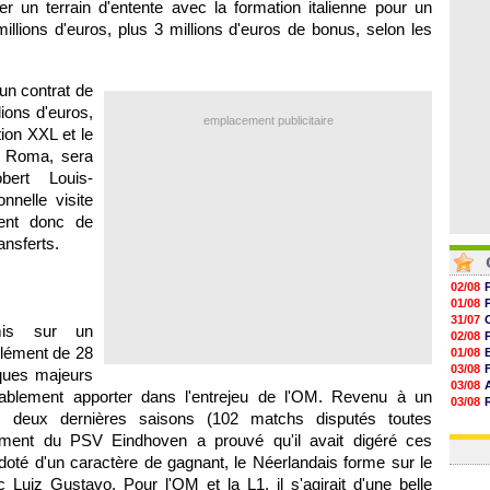
r un terrain d'entente avec la formation italienne pour un
06/08
06/08
illions d'euros, plus 3 millions d'euros de bonus, selon les
06/08
06/08
un contrat de
ions d'euros,
emplacement publicitaire
ion XXL et le
a Roma, sera
bert Louis-
nnelle visite
ient donc de
ansferts.
02/08
01/08
31/07
mis sur un
02/08
élément de 28
01/08
03/08
ques majeurs
03/08
rablement apporter dans l'entrejeu de l'OM. Revenu à un
03/08
 deux dernières saisons (102 matchs disputés toutes
03/08
31/07
lément du PSV Eindhoven a prouvé qu'il avait digéré ces
 doté d'un caractère de gagnant, le Néerlandais forme sur le
 Luiz Gustavo. Pour l'OM et la L1, il s'agirait d'une belle