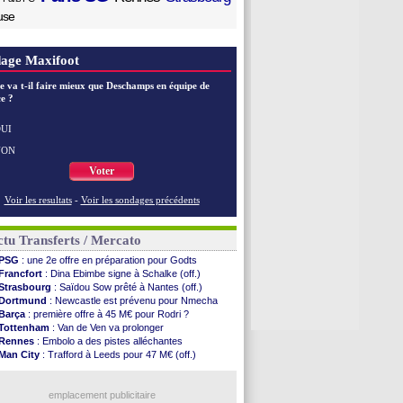
use
age Maxifoot
e va t-il faire mieux que Deschamps en équipe de
e ?
UI
NON
Voter
Voir les resultats
-
Voir les sondages précédents
tu Transferts / Mercato
PSG
: une 2e offre en préparation pour Godts
Francfort
: Dina Ebimbe signe à Schalke (off.)
Strasbourg
: Saïdou Sow prêté à Nantes (off.)
Dortmund
: Newcastle est prévenu pour Nmecha
Barça
: première offre à 45 M€ pour Rodri ?
Tottenham
: Van de Ven va prolonger
Rennes
: Embolo a des pistes alléchantes
Man City
: Trafford à Leeds pour 47 M€ (off.)
Man Utd
: Zirkzee vers la Juventus ?
OM
: le club prêt à libérer Kondogbia ?
Real
: Vinicius jusqu'en 2032 (officiel)
emplacement publicitaire