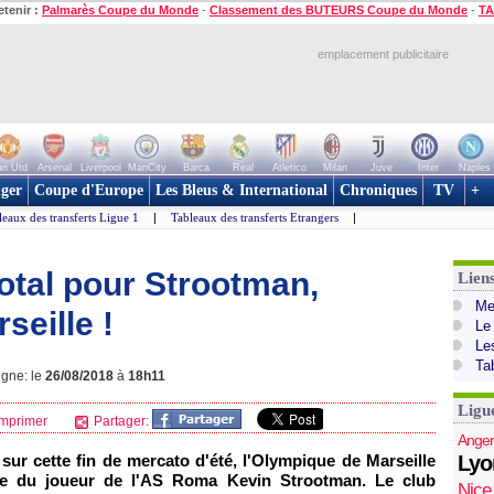
etenir :
Palmarès Coupe du Monde
-
Classement des BUTEURS Coupe du Monde
-
TA
emplacement publicitaire
n Utd
Arsenal
Liverpool
ManCity
Barca
Real
Atletico
Milan
Juve
Inter
Naples
ger
Coupe d'Europe
Les Bleus & International
Chroniques
TV
+
leaux des transferts Ligue 1
|
Tableaux des transferts Etrangers
|
otal pour Strootman,
Lien
Mer
seille !
Le
Le
Ta
igne: le
26/08/2018
à
18h11
Ligu
mprimer
Partager:
Anger
 sur cette fin de mercato d'été, l'Olympique de Marseille
Lyo
rivée du joueur de l'AS Roma Kevin Strootman. Le club
Nice