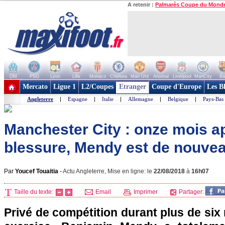
A retenir :
Palmarès Coupe du Mond
OM
PSG
Lyon
Lille
Monaco
Chelsea
Man Utd
Arsenal
Liverpool
ManCity
Ba
+ de clubs
Mercato
Ligue 1
L2/Coupes
Etranger
Coupe d'Europe
Les B
Angleterre
|
Espagne
|
Italie
|
Allemagne
|
Belgique
|
Pays-Bas
Manchester City : onze mois a
blessure, Mendy est de nouvea
Par
Youcef Touaitia
-
Actu Angleterre, Mise en ligne: le
22/08/2018
à
16h07
Taille du texte:
Email
Imprimer
Partager:
Privé de compétition durant plus de six 