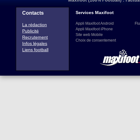
Maxifoot (100% Football) : l'actua
Services Maxifoot
Contacts
Appli Maxifoot Android
Flu
La rédaction
Appli Maxifoot iPhone
Publicité
Site web Mobile
Recrutement
Choix de consentement
Infos légales
Liens football