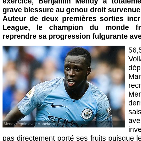
exercice, Benjamin Mendy a totalem
grave blessure au genou droit survenue
Auteur de deux premières sorties inc
League, le champion du monde fra
reprendre sa progression fulgurante av
56,
Voi
d
Man
re
Men
de
sa
av
Mendy régale avec Manchester City.
inv
pas directement porté ses fruits puisque l