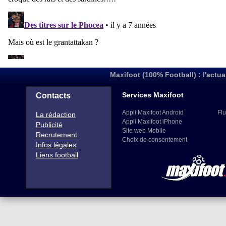
Maxifoot (100% Football) : l'actua
Services Maxifoot
Contacts
Appli Maxifoot Android
Flu
La rédaction
Appli Maxifoot iPhone
Publicité
Site web Mobile
Recrutement
Choix de consentement
Infos légales
Liens football