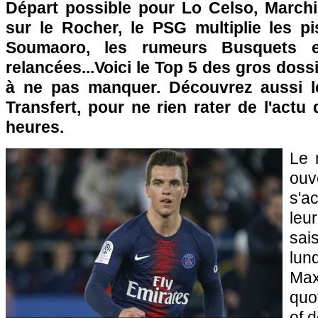
Départ possible pour Lo Celso, Marchi
sur le Rocher, le PSG multiplie les p
Soumaoro, les rumeurs Busquets e
relancées...Voici le Top 5 des gros doss
à ne pas manquer. Découvrez aussi 
Transfert, pour ne rien rater de l'actu
heures.
Le 
ou
s'a
leur
sai
lun
Max
quo
of 