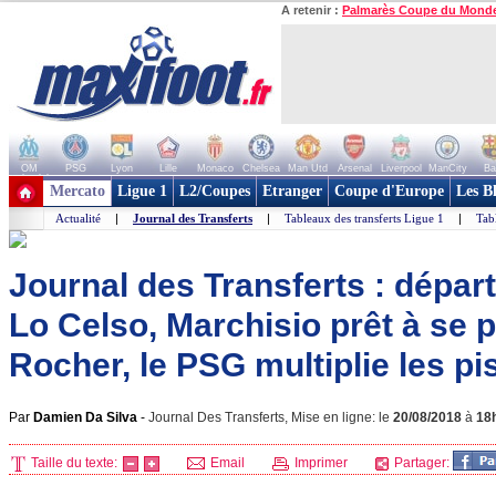
A retenir :
Palmarès Coupe du Mond
OM
PSG
Lyon
Lille
Monaco
Chelsea
Man Utd
Arsenal
Liverpool
ManCity
Ba
+ de clubs
Mercato
Ligue 1
L2/Coupes
Etranger
Coupe d'Europe
Les B
Actualité
|
Journal des Transferts
|
Tableaux des transferts Ligue 1
|
Tab
Journal des Transferts : dépar
Lo Celso, Marchisio prêt à se p
Rocher, le PSG multiplie les pis
Par
Damien Da Silva
-
Journal Des Transferts, Mise en ligne: le
20/08/2018
à
18
Taille du texte:
Email
Imprimer
Partager: