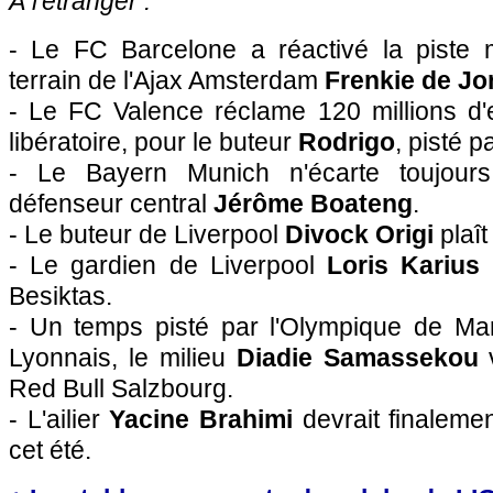
À l'étranger :
- Le FC Barcelone a réactivé la piste 
terrain de l'Ajax Amsterdam
Frenkie de Jo
- Le FC Valence réclame 120 millions d'e
libératoire, pour le buteur
Rodrigo
, pisté p
- Le Bayern Munich n'écarte toujour
défenseur central
Jérôme Boateng
.
- Le buteur de Liverpool
Divock Origi
plaî
- Le gardien de Liverpool
Loris Karius
p
Besiktas.
- Un temps pisté par l'Olympique de Mars
Lyonnais, le milieu
Diadie Samassekou
Red Bull Salzbourg.
- L'ailier
Yacine Brahimi
devrait finaleme
cet été.