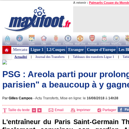
A retenir :
Palmarès Coupe du Mond
OM
PSG
Lyon
Lille
Monaco
Chelsea
Man Utd
Arsenal
Liverpool
ManCity
Ba
+ de clubs
Mercato
Ligue 1
L2/Coupes
Etranger
Coupe d'Europe
Les B
Actualité
|
Journal des Transferts
|
Tableaux des transferts Ligue 1
|
Tabl
PSG : Areola parti pour prolonger
parisien" a beaucoup à y gagne
Par
Gilles Campos
-
Actu Transferts, Mise en ligne: le
16/08/2018
à
14h38
Taille du texte:
Email
Imprimer
Partager:
L'entraîneur du Paris Saint-Germain T