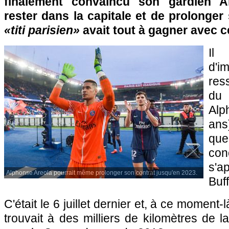
finalement convaincu son gardien A
rester dans la capitale et de prolonger 
«titi parisien»
avait tout à gagner avec c
Il
d'i
res
du 
Al
ans
qu
co
s'a
Alphonse Areola pourrait même prolonger son contrat jusqu'en 2023.
Buf
C'était le 6 juillet dernier et, à ce moment-
trouvait à des milliers de kilomètres de l