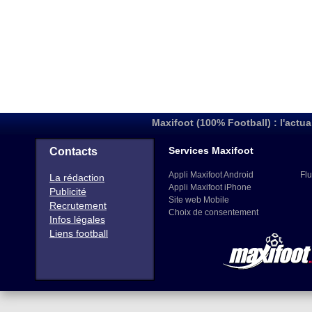
Maxifoot (100% Football) : l'actua
Services Maxifoot
Contacts
Appli Maxifoot Android
Flu
La rédaction
Appli Maxifoot iPhone
Publicité
Site web Mobile
Recrutement
Choix de consentement
Infos légales
Liens football