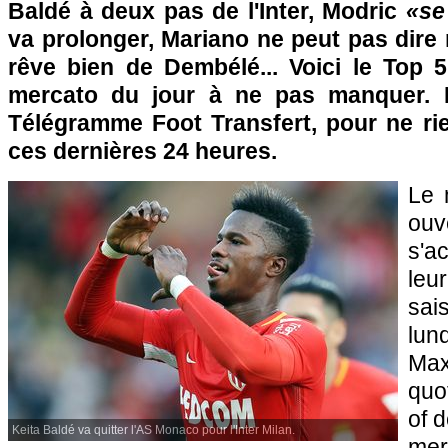
Baldé à deux pas de l'Inter, Modric
«se
va prolonger, Mariano ne peut pas dire
rêve bien de Dembélé... Voici le Top 
mercato du jour à ne pas manquer. 
Télégramme Foot Transfert, pour ne rie
ces dernières 24 heures.
Le 
ou
s'a
leur
sai
lun
Max
quo
of 
Keita Baldé va quitter l'AS Monaco pour l'Inter Milan.
mer