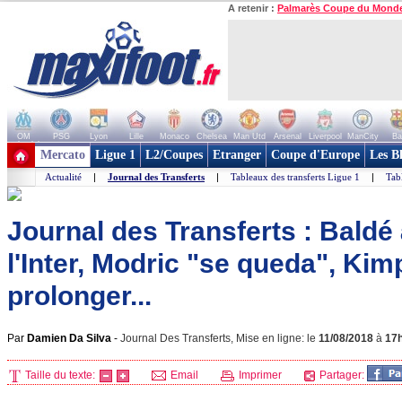
A retenir :
Palmarès Coupe du Mond
OM
PSG
Lyon
Lille
Monaco
Chelsea
Man Utd
Arsenal
Liverpool
ManCity
Ba
+ de clubs
Mercato
Ligue 1
L2/Coupes
Etranger
Coupe d'Europe
Les B
Actualité
|
Journal des Transferts
|
Tableaux des transferts Ligue 1
|
Tab
Journal des Transferts : Baldé
l'Inter, Modric "se queda", Ki
prolonger...
Par
Damien Da Silva
-
Journal Des Transferts, Mise en ligne: le
11/08/2018
à
17
Taille du texte:
Email
Imprimer
Partager: