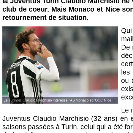
la Juventus Turin Claudio Marchisio ne 
club de coeur. Mais Monaco et Nice sont
retournement de situation.
Qui
mai
De 
déc
cer
les
ou 
ex
exc
Le Turinois Claudio Marchisio intéresse l'AS Monaco et l'OGC Nice.
Le m
Juventus Claudio Marchisio (32 ans) en 
saisons passées à Turin, celui qui a été f