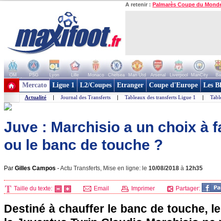
A retenir :
Palmarès Coupe du Mond
OM
PSG
Lyon
Lille
Monaco
Chelsea
Man Utd
Arsenal
Liverpool
ManCity
Ba
+ de clubs
Mercato
Ligue 1
L2/Coupes
Etranger
Coupe d'Europe
Les B
Actualité
|
Journal des Transferts
|
Tableaux des transferts Ligue 1
|
Tabl
Juve : Marchisio a un choix à fa
ou le banc de touche ?
Par
Gilles Campos
-
Actu Transferts, Mise en ligne: le
10/08/2018
à
12h35
Taille du texte:
Email
Imprimer
Partager:
Destiné à chauffer le banc de touche, le