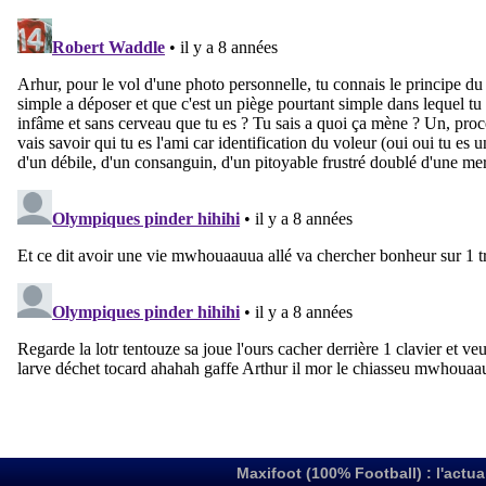
Maxifoot (100% Football) : l'actua