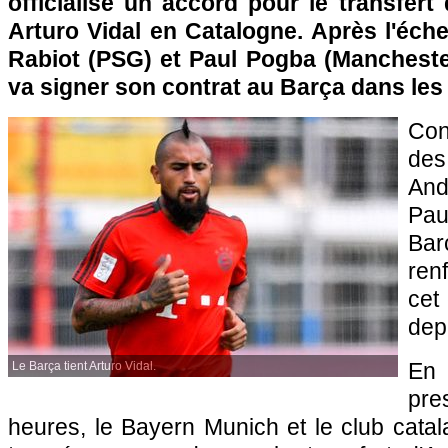
officialisé un accord pour le transfert 
Arturo Vidal en Catalogne. Après l'éch
Rabiot (PSG) et Paul Pogba (Manchester
va signer son contrat au Barça dans les
Con
des
An
Pa
Bar
ren
cet 
dep
En
Le Barça tient Arturo Vidal.
pre
heures, le Bayern Munich et le club cata