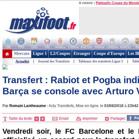
A retenir :
Palmarès Coupe du Mond
OM
PSG
Lyon
Lille
Monaco
Chelsea
Man Utd
Arsenal
Liverpool
ManCity
Ba
+ de clubs
Mercato
Ligue 1
L2/Coupes
Etranger
Coupe d'Europe
Les B
Actualité
|
Journal des Transferts
|
Tableaux des transferts Ligue 1
|
Tabl
Transfert : Rabiot et Pogba ind
Barça se console avec Arturo Vi
Par
Romain Lantheaume
-
Actu Transferts, Mise en ligne: le
03/08/2018
à
23h42
Taille du texte:
Email
Imprimer
Partager:
Vendredi soir, le FC Barcelone et le