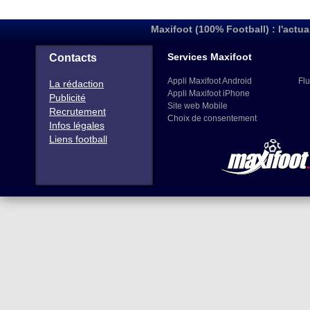
Maxifoot (100% Football) : l'actua
Services Maxifoot
Contacts
Appli Maxifoot Android
Flu
La rédaction
Appli Maxifoot iPhone
Publicité
Site web Mobile
Recrutement
Choix de consentement
Infos légales
Liens football