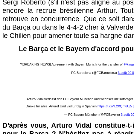
Sergi Roberto (s'il n'est pas aligné au post
encore la recrue brésilienne Arthur. T
retrouve en concurrence. Que ce soit dans 
du Barça ou dans le 4-4-2 cher à Valverde
le Chilien pour amener toute sa hargne dans
Le Barça et le Bayern d'accord pour 
?[BREAKING NEWS] Agreement with Bayern Munich for the transfer of
@kinga
— FC Barcelona (@FCBarcelona)
3 août 201
Arturo Vidal verlässt den FC Bayern München und wechselt mit sofortige
Danke für alles, Arturo! Und viel Erfolg in Spanien!
https://t.co/lL2XQm6Uj5
— FC Bayern München (@FCBayern)
3 août 2
D'après vous, Arturo Vidal constitue-t
pour le Barça ? N'hésitez pas à réagir