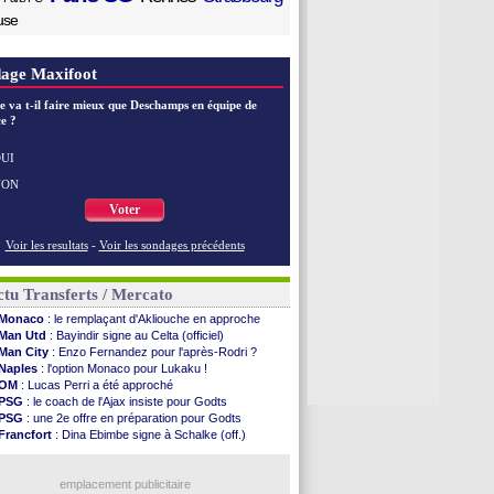
use
age Maxifoot
e va t-il faire mieux que Deschamps en équipe de
e ?
UI
NON
Voter
Voir les resultats
-
Voir les sondages précédents
tu Transferts / Mercato
Monaco
: le remplaçant d'Akliouche en approche
Man Utd
: Bayindir signe au Celta (officiel)
Man City
: Enzo Fernandez pour l'après-Rodri ?
Naples
: l'option Monaco pour Lukaku !
OM
: Lucas Perri a été approché
PSG
: le coach de l'Ajax insiste pour Godts
PSG
: une 2e offre en préparation pour Godts
Francfort
: Dina Ebimbe signe à Schalke (off.)
Strasbourg
: Saïdou Sow prêté à Nantes (off.)
Dortmund
: Newcastle est prévenu pour Nmecha
Barça
: première offre à 45 M€ pour Rodri ?
emplacement publicitaire