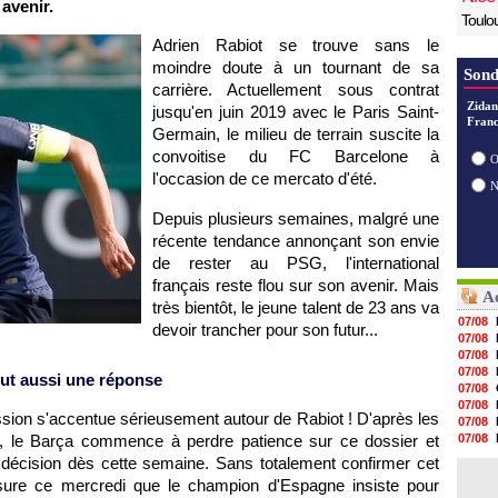
avenir.
Toulo
Adrien Rabiot se trouve sans le
moindre doute à un tournant de sa
Sond
carrière. Actuellement sous contrat
Zidan
jusqu'en juin 2019 avec le Paris Saint-
Franc
Germain, le milieu de terrain suscite la
convoitise du FC Barcelone à
O
l'occasion de ce mercato d'été.
Depuis plusieurs semaines, malgré une
récente tendance annonçant son envie
de rester au PSG, l'international
français reste flou sur son avenir. Mais
Ac
très bientôt, le jeune talent de 23 ans va
07/08
devoir trancher pour son futur...
07/08
07/08
07/08
eut aussi une réponse
07/08
07/08
ession s'accentue sérieusement autour de Rabiot ! D'après les
07/08
rt, le Barça commence à perdre patience sur ce dossier et
07/08
07/08
décision dès cette semaine. Sans totalement confirmer cet
07/08
ssure ce mercredi que le champion d'Espagne insiste pour
07/08