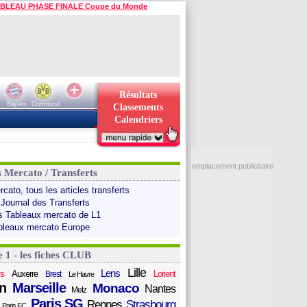
BLEAU PHASE FINALE Coupe du Monde
Résultats
Bayern
Dortmund
Classements
Calendriers
emplacement publicitaire
s Mercato / Transferts
cato, tous les articles transferts
 Journal des Transferts
s Tableaux mercato de L1
bleaux mercato Europe
e 1 - les fiches CLUB
Lille
Lens
s
Auxerre
Lorient
Brest
Le Havre
n
Marseille
Monaco
Nantes
Metz
Paris SG
Rennes
Strasbourg
Paris FC