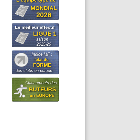
MONDIAL
2026
Le meilleur effectif
LIGUE 1
saison
2025-26
Indice MF :
l'état de
FORME
des clubs en europe
Classements des
BUTEURS
en EUROPE