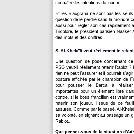
connaître les intentions du joueur.
Et les Blaugrana ne sont pas les seuls
question de le perdre sans la moindre co
aussi pour régler son cas rapidement a
Tricolore, le président parisien Nasser
des mots et des chiffres.
Si Al-Khelaïfi veut réellement le retenir
Une question se pose concernant ce 
PSG veut-il réellement retenir Rabiot ? P
rien ne peut l'assurer et il pourrait s'agi
posture affichée par le champion de Fr
pour pousser le Barça à réaliser
importantes pour un élément libre dan
contre, si le boss francilien est vraime
retenir son joueur, l'issue de ce feui
assurée. Comme par le passé, Al-Khelaï
sa volonté, en signant au passage un 
Rabiot...
Que pensez-vous de la situation d'Adr