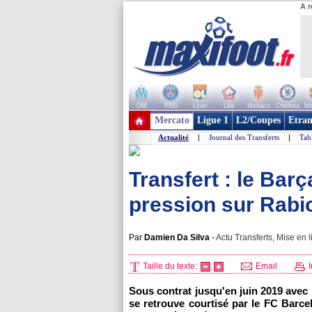
A r
OM
PSG
Lyon
Lille
Monaco
Chelsea
Ma
+ de clubs
Mercato
Ligue 1
L2/Coupes
Etran
Actualité
|
Journal des Transferts
|
Tab
Transfert : le Bar
pression sur Rabio
Par
Damien Da Silva
-
Actu Transferts, Mise en l
Taille du texte:
Email
I
Sous contrat jusqu'en juin 2019 avec 
se retrouve courtisé par le FC Barce