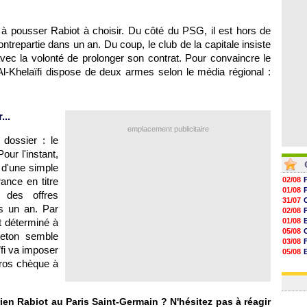
07/08
06/08
06/08
 à pousser Rabiot à choisir. Du côté du PSG, il est hors de
06/08
ntrepartie dans un an. Du coup, le club de la capitale insiste
vec la volonté de prolonger son contrat. Pour convaincre le
 Al-Khelaïfi dispose de deux armes selon le média régional :
...
emplacement publicitaire
dossier : le
our l'instant,
r d'une simple
ance en titre
02/08
01/08
 des offres
31/07
s un an. Par
02/08
nt déterminé à
01/08
05/08
lleton semble
03/08
fi va imposer
05/08
gros chèque à
03/08
03/08
ien Rabiot au Paris Saint-Germain ? N'hésitez pas à réagir