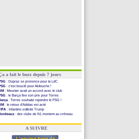
Tottenham
: Van de Ven va prolonger
Rennes
: Embolo a des pistes alléchantes
Man City
: Trafford à Leeds pour 47 M€ (off.)
Man Utd
: Zirkzee vers la Juventus ?
Voir toutes les brèves
Ça a fait le buzz depuis 7 jours
PSG
: Dupraz se prononce pour la LdC
PSG
: c'est bouclé pour Akliouche !
OM
: Meunier avait un accord avec le club
PSG
: le Barça fixe son prix pour Torres
Barça
: Torres souhaite rejoindre le PSG !
OM
: le retour d'Adidas est acté
FIFA
: Infantino sollicite Trump
Bordeaux
: des clubs de N1 montent au créneau
Argentine
: quand Medina recadre... sa mère
Real
: le démenti de Leipzig pour Diomandé
A SUIVRE
L'equipe type de