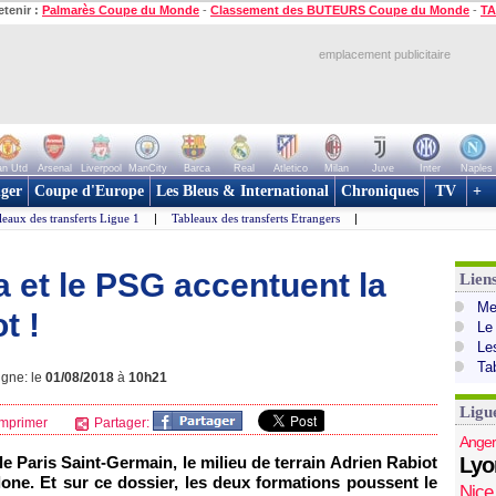
etenir :
Palmarès Coupe du Monde
-
Classement des BUTEURS Coupe du Monde
-
TA
emplacement publicitaire
n Utd
Arsenal
Liverpool
ManCity
Barca
Real
Atletico
Milan
Juve
Inter
Naples
ger
Coupe d'Europe
Les Bleus & International
Chroniques
TV
+
leaux des transferts Ligue 1
|
Tableaux des transferts Etrangers
|
ça et le PSG accentuent la
Lien
Mer
t !
Le
Le
Ta
igne: le
01/08/2018
à
10h21
Ligu
mprimer
Partager:
Anger
le Paris Saint-Germain, le milieu de terrain Adrien Rabiot
Lyo
lone. Et sur ce dossier, les deux formations poussent le
Nice