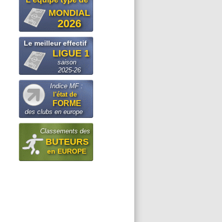
MONDIAL
2026
Le meilleur effectif
LIGUE 1
saison
2025-26
Indice MF :
l'état de
FORME
des clubs en europe
Classements des
BUTEURS
en EUROPE