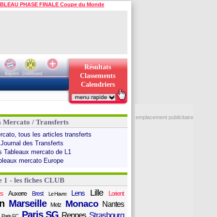
BLEAU PHASE FINALE Coupe du Monde
Résultats
Bayern
Dortmund
Classements
Calendriers
emplacement publicitaire
s Mercato / Transferts
cato, tous les articles transferts
 Journal des Transferts
s Tableaux mercato de L1
bleaux mercato Europe
e 1 - les fiches CLUB
Lille
Lens
s
Auxerre
Lorient
Brest
Le Havre
n
Marseille
Monaco
Nantes
Metz
Paris SG
Rennes
Strasbourg
Paris FC