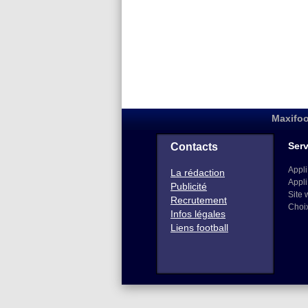
Maxifoo
Serv
Contacts
Appli
La rédaction
Appli
Publicité
Site 
Recrutement
Choi
Infos légales
Liens football