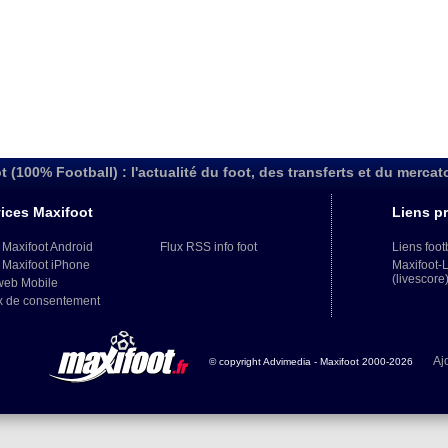
t (100% Football) : l'actualité du foot, des transferts et du mercat
ices Maxifoot
Liens pr
 Maxifoot Android
Flux RSS info foot
Liens foot
 Maxifoot iPhone
Maxifoot-
(livescore
web Mobile
x de consentement
Aj
© copyright Advimedia - Maxifoot 2000-2026