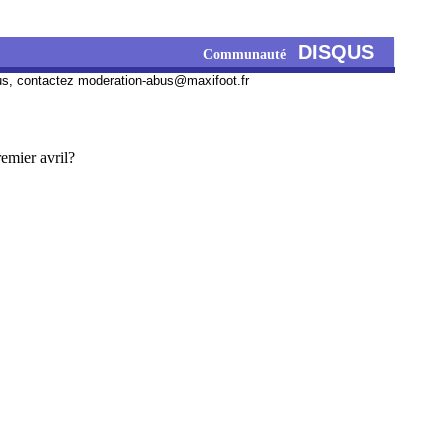
DISQUS
Communauté
us, contactez
moderation-abus@maxifoot.fr