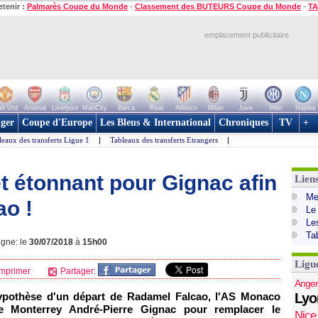
etenir :
Palmarès Coupe du Monde
-
Classement des BUTEURS Coupe du Monde
-
TA
emplacement publicitaire
n Utd
Arsenal
Liverpool
ManCity
Barca
Real
Atletico
Milan
Juve
Inter
Naples
ger
Coupe d'Europe
Les Bleus & International
Chroniques
TV
+
leaux des transferts Ligue 1
|
Tableaux des transferts Etrangers
|
t étonnant pour Gignac afin
Lien
Mer
ao !
Le
Le
Ta
igne: le
30/07/2018
à
15h00
Ligu
mprimer
Partager:
Anger
'hypothèse d'un départ de Radamel Falcao, l'AS Monaco
Lyo
e Monterrey André-Pierre Gignac pour remplacer le
Nice