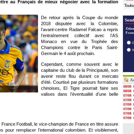
tre au Français de mieux négocier avec la formation
Toulo
De retour après la Coupe du monde
Sond
2018 disputée avec la Colombie,
Zidan
l'avant-centre Radamel Falcao a repris
Franc
l'entraînement collectif avec l'AS
Monaco en vue du Trophée des
O
Champions contre le Paris Saint-
Germain le 4 août prochain.
Cependant, comme souvent avec le
capitaine du club de la Principauté, son
avenir reste flou durant ce mercato
Ac
d'été. Courtisé par plusieurs formations
08/08
chinoises, El Tigre pourrait faire ses
 ?
08/08
valises dans l'éventualité d'une belle
07/08
07/08
07/08
07/08
07/08
07/08
07/08
 France Football, le vice-champion de France en titre assure
07/08
es pour remplacer l'international colombien. Et visiblement,
07/08