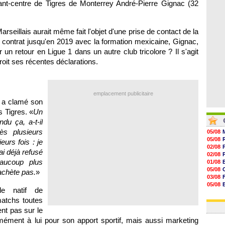
avant-centre de Tigres de Monterrey André-Pierre Gignac (32
07/08
07/08
07/08
07/08
rseillais aurait même fait l'objet d'une prise de contact de la
contrat jusqu'en 2019 avec la formation mexicaine, Gignac,
r un retour en Ligue 1 dans un autre club tricolore ? Il s'agit
oit ses récentes déclarations.
emplacement publicitaire
is a clamé son
s Tigres. «
Un
du ça, a-t-il
s plusieurs
05/08
05/08
eurs fois : je
02/08
ai déjà refusé
02/08
eaucoup plus
01/08
05/08
'achète pas.
»
03/08
05/08
le natif de
03/08
atchs toutes
03/08
nt pas sur le
rmément à lui pour son apport sportif, mais aussi marketing