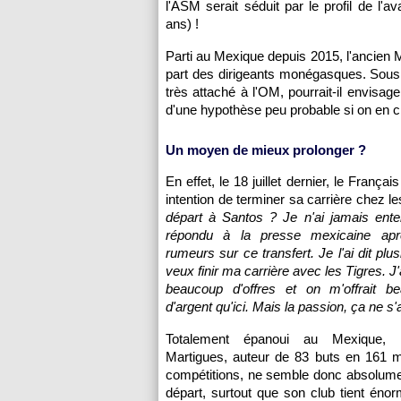
l'ASM serait séduit par le profil de l'
ans) !
Parti au Mexique depuis 2015, l'ancien Ma
part des dirigeants monégasques. Sous 
très attaché à l'OM, pourrait-il envisage
d'une hypothèse peu probable si on en cr
Un moyen de mieux prolonger ?
En effet, le 18 juillet dernier, le França
intention de terminer sa carrière chez le
départ à Santos ? Je n'ai jamais enten
répondu à la presse mexicaine aprè
rumeurs sur ce transfert. Je l'ai dit plusi
veux finir ma carrière avec les Tigres. J'
beaucoup d'offres et on m'offrait b
d'argent qu'ici. Mais la passion, ça ne s
Totalement épanoui au Mexique, 
Martigues, auteur de 83 buts en 161 m
compétitions, ne semble donc absolume
départ, surtout que son club tient éno