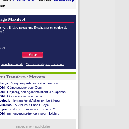
use
age Maxifoot
e va t-il faire mieux que Deschamps en équipe de
e ?
UI
NON
Voter
Voir les resultats
-
Voir les sondages précédents
tu Transferts / Mercato
Barça
: Araujo va partir en prêt à Liverpool
OM
: Côme pousse pour Gouiri
OM
: Højbjerg, son agent maintient le suspense
OM
: Gouiri évoque son avenir
Leipzig
: le transfert d'Asllani tombe à l'eau
Villarreal
: Al-Ahli veut Pape Gueye
Lyon
: la dernière saison de Fonseca ?
OM
: un nouveau prétendant pour Højbjerg
Brest
: un gardien norvégien en approche ?
Nice
: Kevin Carlos va partir en Italie
Leganés
: c'est signé pour Luca Zidane (off.)
emplacement publicitaire