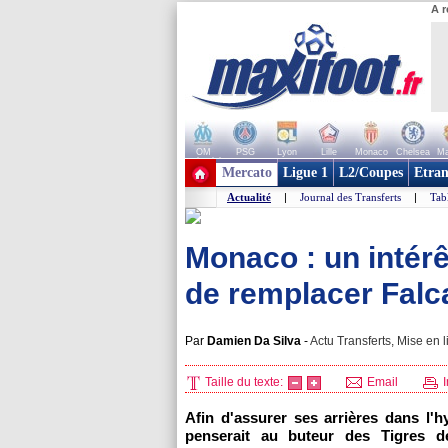
A r
OM
PSG
Lyon
Lille
Monaco
Chelsea
Ma
+ de clubs
Mercato
Ligue 1
L2/Coupes
Etran
Actualité
|
Journal des Transferts
|
Tab
Monaco : un intérê
de remplacer Falc
Par
Damien Da Silva
-
Actu Transferts, Mise en l
Taille du texte:
Email
I
Afin d'assurer ses arrières dans l
penserait au buteur des Tigres d