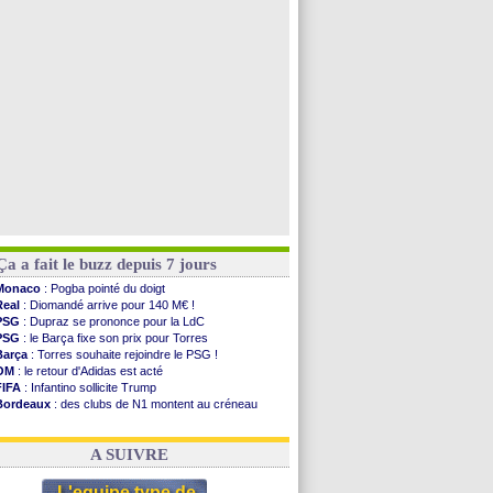
Atletico
: Ruggeri en route pour Aston Villa
Lyon
: Mangala prêté à Getafe (officiel)
PSG
: Nsoki va signer en Croatie
Arsenal
: Naples vise Gabriel Jesus
Voir toutes les brèves
Ça a fait le buzz depuis 7 jours
Monaco
: Pogba pointé du doigt
Real
: Diomandé arrive pour 140 M€ !
PSG
: Dupraz se prononce pour la LdC
PSG
: le Barça fixe son prix pour Torres
Barça
: Torres souhaite rejoindre le PSG !
OM
: le retour d'Adidas est acté
FIFA
: Infantino sollicite Trump
Bordeaux
: des clubs de N1 montent au créneau
Argentine
: quand Medina recadre... sa mère
Real
: le démenti de Leipzig pour Diomandé
A SUIVRE
L'equipe type de