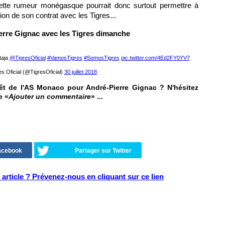
tte rumeur monégasque pourrait donc surtout permettre à
on de son contrat avec les Tigres...
erre Gignac avec les Tigres dimanche
taja
@TigresOficial
#VamosTigres
#SomosTigres
pic.twitter.com/4Ed2FY0YV7
s Oficial (@TigresOficial)
30 juillet 2018
êt de l'AS Monaco pour André-Pierre Gignac ? N'hésitez
e «
Ajouter un commentaire
» ...
Facebook
Partager sur Twitter
article ? Prévenez-nous en cliquant sur ce lien