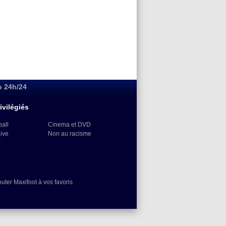
o 24h/24
ivilégiés
ball
Cinema et DVD
Live
Non au racisme
)
outer Maxifoot à vos favoris