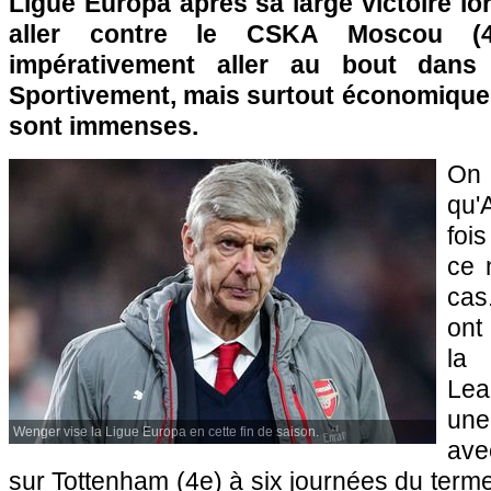
Ligue Europa après sa large victoire lor
aller contre le CSKA Moscou (4-
impérativement aller au bout dans 
Sportivement, mais surtout économiquem
sont immenses.
On 
qu'
foi
ce 
cas
ont
la
Lea
une
Wenger vise la Ligue Europa en cette fin de saison.
ave
sur Tottenham (4e) à six journées du term