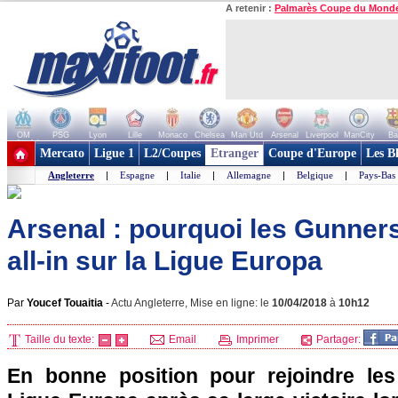
A retenir :
Palmarès Coupe du Mond
OM
PSG
Lyon
Lille
Monaco
Chelsea
Man Utd
Arsenal
Liverpool
ManCity
Ba
+ de clubs
Mercato
Ligue 1
L2/Coupes
Etranger
Coupe d'Europe
Les B
Angleterre
|
Espagne
|
Italie
|
Allemagne
|
Belgique
|
Pays-Bas
Arsenal : pourquoi les Gunners
all-in sur la Ligue Europa
Par
Youcef Touaitia
-
Actu Angleterre, Mise en ligne: le
10/04/2018
à
10h12
Taille du texte:
Email
Imprimer
Partager:
En bonne position pour rejoindre les