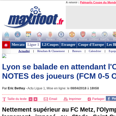
A retenir :
Palmarès Coupe du Mond
OM
PSG
Lyon
Lille
Monaco
Chelsea
Man Utd
Arsenal
Liverpool
ManCity
Ba
+ de clubs
Mercato
Ligue 1
L2/Coupes
Etranger
Coupe d'Europe
Les B
Actualité
|
Résultats & Classement
|
Buteurs
|
Calendrier
|
Equip
Lyon se balade en attendant l'O
NOTES des joueurs (FCM 0-5 
Par
Eric Bethsy
-
Actu Ligue 1, Mise en ligne: le
08/04/2018
à
18h58
Taille du texte:
Email
Imprimer
Partager:
Nettement supérieur au FC Metz, l'Olym