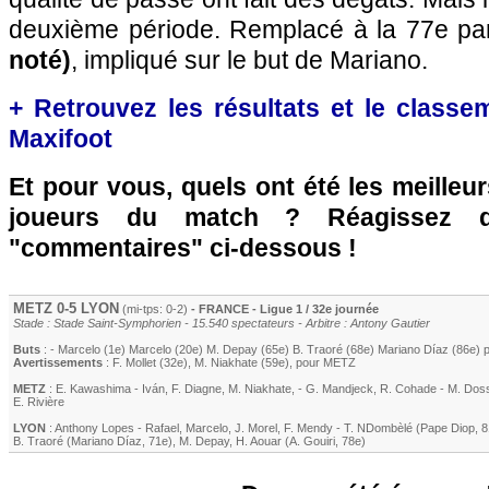
deuxième période. Remplacé à la 77e p
noté)
, impliqué sur le but de Mariano.
+ Retrouvez les résultats et le classe
Maxifoot
Et pour vous, quels ont été les meilleu
joueurs du match ? Réagissez 
"commentaires" ci-dessous !
METZ
0-5
LYON
(mi-tps: 0-2)
- FRANCE - Ligue 1 / 32e journée
Stade : Stade Saint-Symphorien - 15.540 spectateurs - Arbitre : Antony Gautier
Buts
: -
Marcelo
(1e)
Marcelo
(20e)
M. Depay
(65e)
B. Traoré
(68e)
Mariano Díaz
(86e) 
Avertissements
:
F. Mollet
(32e)
,
M. Niakhate
(59e)
, pour
METZ
METZ
:
E. Kawashima
-
Iván
,
F. Diagne
,
M. Niakhate
, -
G. Mandjeck
,
R. Cohade
-
M. Dos
E. Rivière
LYON
:
Anthony Lopes
-
Rafael
,
Marcelo
,
J. Morel
,
F. Mendy
-
T. NDombèlé
(
Pape Diop
, 
B. Traoré
(
Mariano Díaz
, 71e)
,
M. Depay
,
H. Aouar
(
A. Gouiri
, 78e)