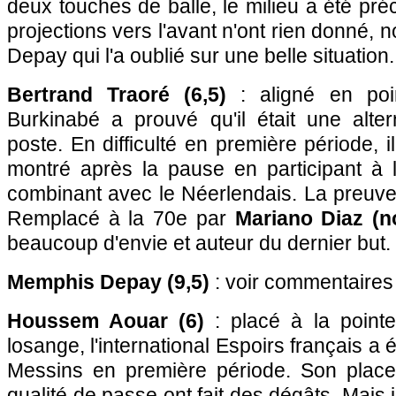
deux touches de balle, le milieu a été p
projections vers l'avant n'ont rien donné,
Depay qui l'a oublié sur une belle situation.
Bertrand Traoré (6,5)
: aligné en poi
Burkinabé a prouvé qu'il était une alter
poste. En difficulté en première période, 
montré après la pause en participant à l
combinant avec le Néerlendais. La preuve 
Remplacé à la 70e par
Mariano Diaz (n
beaucoup d'envie et auteur du dernier but.
Memphis Depay (9,5)
: voir commentaires
Houssem Aouar (6)
: placé à la point
losange, l'international Espoirs français a 
Messins en première période. Son place
qualité de passe ont fait des dégâts. Mais 