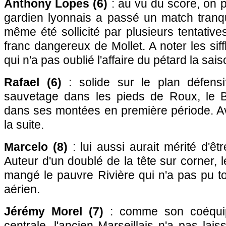
Anthony Lopes (6)
: au vu du score, on p
gardien lyonnais a passé un match tranqu
même été sollicité par plusieurs tentativ
franc dangereux de Mollet. A noter les sif
qui n'a pas oublié l'affaire du pétard la sai
Rafael (6)
: solide sur le plan défensi
sauvetage dans les pieds de Roux, le Br
dans ses montées en première période. Av
la suite.
Marcelo (8)
: lui aussi aurait mérité d'ê
Auteur d'un doublé de la tête sur corner, 
mangé le pauvre Rivière qui n'a pas pu t
aérien.
Jérémy Morel (7)
: comme son coéquipi
centrale, l'ancien Marseillais n'a pas lais