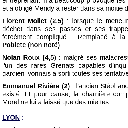
entreprenant, il a beaucoup provoqué les
et a obligé Mendy à rester dans sa moitié d
Florent Mollet (2,5)
: lorsque le meneur
déchet dans ses passes et ses frappe
forcément compliqué… Remplacé à l
Poblete (non noté)
.
Nolan Roux (4,5)
: malgré ses maladresse
l'un des rares Grenats capables d'inqu
gardien lyonnais a sorti toutes ses tentati
Emmanuel Rivière (2)
: l'ancien Stéphan
existé. Et pour cause, la charnière co
Morel ne lui a laissé que des miettes.
LYON
: