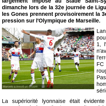
largement imposé au Stade Saint-Sy
dimanche lors de la 32e journée de Lig
les Gones prennent provisoirement la 3e
pression sur l'Olympique de Marseille.
Lan
pou
1, 
n'a
l'er
FC 
rou
Pas
ho
Marcelo a inscrit un doublé.
sér
La supériorité lyonnaise était évident