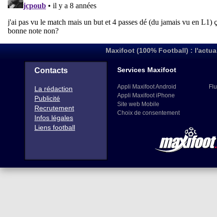
Maxifoot (100% Football) : l'actua
Services Maxifoot
Contacts
Appli Maxifoot Android
Flu
La rédaction
Appli Maxifoot iPhone
Publicité
Site web Mobile
Recrutement
Choix de consentement
Infos légales
Liens football