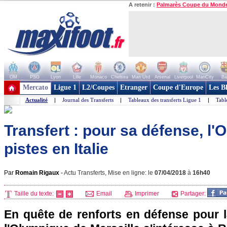
A retenir :
Palmarès Coupe du Mond
OM
PSG
Lyon
Lille
Monaco
Chelsea
Man Utd
Arsenal
Liverpool
ManCity
Ba
+ de clubs
Mercato
Ligue 1
L2/Coupes
Etranger
Coupe d'Europe
Les B
Actualité
|
Journal des Transferts
|
Tableaux des transferts Ligue 1
|
Tabl
Transfert : pour sa défense, l'
pistes en Italie
Par
Romain Rigaux
-
Actu Transferts, Mise en ligne: le
07/04/2018
à
16h40
Taille du texte:
Email
Imprimer
Partager:
En quête de renforts en défense pour l