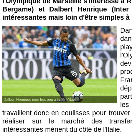
l'Olympique de Marseille s'intéresse à R
Bergame) et Dalbert Henrique (Inter 
intéressantes mais loin d'être simples à
Dan
dan
pl
l'O
devr
pr
Fra
dép
part
Dalbert Henrique joue très peu à l'Inter Milan.
les 
travaillent donc en coulisses pour trouver
réaliser sur le marché des transfe
intéressantes mènent du côté de l'Italie.