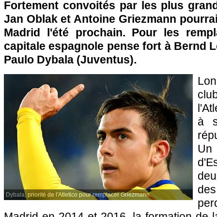
Fortement convoités par les plus gran
Jan Oblak et Antoine Griezmann pourraien
Madrid l'été prochain. Pour les rempl
capitale espagnole pense fort à Bernd 
Paulo Dybala (Juventus).
Lon
cl
l'At
à s
rép
Un 
d'
deu
des
Dybala, priorité de l'Atletico pour remplacer Griezmann.
per
Madrid en 2014 et 2016, la formation de l