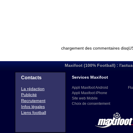
Maxifoot (100% Football) : l'actua
Services Maxifoot
Contacts
Appli Maxifoot Android
Flu
La rédaction
Appli Maxifoot iPhone
Publicité
Site web Mobile
Recrutement
Choix de consentement
Infos légales
Liens football