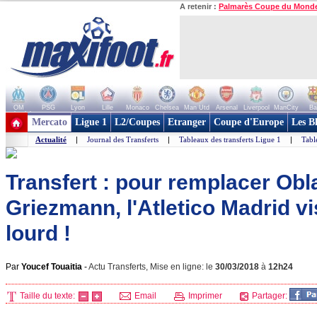
A retenir :
Palmarès Coupe du Mond
OM
PSG
Lyon
Lille
Monaco
Chelsea
Man Utd
Arsenal
Liverpool
ManCity
Ba
+ de clubs
Mercato
Ligue 1
L2/Coupes
Etranger
Coupe d'Europe
Les B
Actualité
|
Journal des Transferts
|
Tableaux des transferts Ligue 1
|
Tabl
Transfert : pour remplacer Obl
Griezmann, l'Atletico Madrid vi
lourd !
Par
Youcef Touaitia
-
Actu Transferts, Mise en ligne: le
30/03/2018
à
12h24
Taille du texte:
Email
Imprimer
Partager: