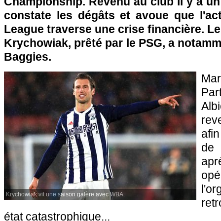
Championship. Revenu au club il y a un
constate les dégâts et avoue que l'ac
League traverse une crise financière. Le
Krychowiak, prêté par le PSG, a notamme
Baggies.
Mar
Par
Alb
rev
afi
de 
apr
o
l'o
Krychowiak vit une saison galère avec WBA.
ret
état catastrophique...