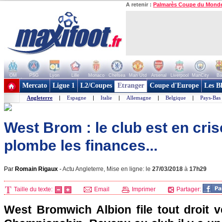
A retenir :
Palmarès Coupe du Mond
OM
PSG
Lyon
Lille
Monaco
Chelsea
Man Utd
Arsenal
Liverpool
ManCity
Ba
+ de clubs
Mercato
Ligue 1
L2/Coupes
Etranger
Coupe d'Europe
Les B
Angleterre
|
Espagne
|
Italie
|
Allemagne
|
Belgique
|
Pays-Bas
West Brom : le club est en cri
plombe les finances...
Par
Romain Rigaux
-
Actu Angleterre, Mise en ligne: le
27/03/2018
à
17h29
Taille du texte:
Email
Imprimer
Partager:
West Bromwich Albion file tout droit v