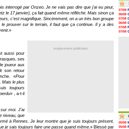
16h55
ois interrogé par Onzeo. Je ne vais pas dire que j'ai eu peur,
16h31
07/08
z le 17 janvier), ça fait quand même réfléchir. Mais sinon ça
16h11
06/08
16h06
ueurs, c'est magnifique. Sincèrement, on a un très bon groupe
07/08
15h48
06/08
le prouver sur le terrain, il faut que ça continue. Il y a des
15h41
07/08
enir.
»
15h21
07/08
15h14
08/08
14h59
07/08
14h43
14h14
emplacement publicitaire
13h59
est aussi pour
13h55
frasques, ses
13h48
le joueur aux
13h30
t son retour
nche. «
Pour
f. Mais le plus
uis toujours
 perdu
» , a-t-il
sur moi. J'ai
le niveau, que
u formé à Rennes. Je leur montre que je suis toujours présent,
05/08
 que je sais toujours faire une passe quand même.
» Blessé par
05/08