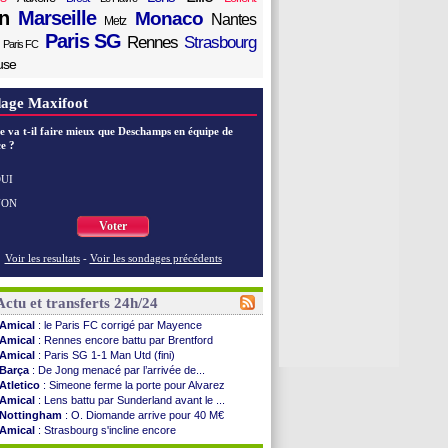
n
Marseille
Monaco
Nantes
Metz
Paris SG
Rennes
Strasbourg
Paris FC
use
age Maxifoot
e va t-il faire mieux que Deschamps en équipe de
e ?
UI
NON
Voter
Voir les resultats
-
Voir les sondages précédents
Actu et transferts 24h/24
Amical
: le Paris FC corrigé par Mayence
Amical
: Rennes encore battu par Brentford
Amical
: Paris SG 1-1 Man Utd (fini)
Barça
: De Jong menacé par l’arrivée de...
Atletico
: Simeone ferme la porte pour Alvarez
Amical
: Lens battu par Sunderland avant le ...
Nottingham
: O. Diomande arrive pour 40 M€
Amical
: Strasbourg s'incline encore
Amical
: Lille s'impose à Hambourg