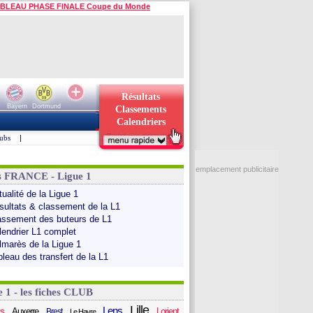
BLEAU PHASE FINALE Coupe du Monde
Résultats
Bayern
Dortmund
Classements
Calendriers
ubs
|
emplacement publicitaire
s FRANCE - Ligue 1
ualité de la Ligue 1
sultats & classement de la L1
assement des buteurs de L1
lendrier L1 complet
lmarès de la Ligue 1
bleau des transfert de la L1
e 1 - les fiches CLUB
Lille
Lens
s
Auxerre
Lorient
Brest
Le Havre