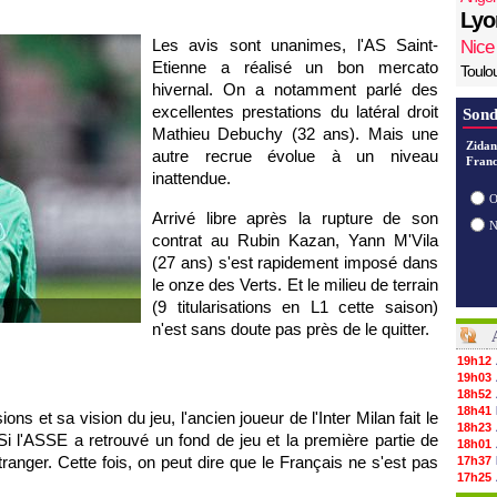
Lyo
Les avis sont unanimes, l'AS Saint-
Nice
Etienne a réalisé un bon mercato
Toulo
hivernal. On a notamment parlé des
excellentes prestations du latéral droit
Sond
Mathieu Debuchy (32 ans). Mais une
Zidan
autre recrue évolue à un niveau
Franc
inattendue.
O
Arrivé libre après la rupture de son
contrat au Rubin Kazan, Yann M'Vila
(27 ans) s'est rapidement imposé dans
le onze des Verts. Et le milieu de terrain
(9 titularisations en L1 cette saison)
n'est sans doute pas près de le quitter.
19h12
19h03
18h52
18h41
ns et sa vision du jeu, l'ancien joueur de l'Inter Milan fait le
18h23
 l'ASSE a retrouvé un fond de jeu et la première partie de
18h01
tranger. Cette fois, on peut dire que le Français ne s'est pas
17h37
17h25
17h08