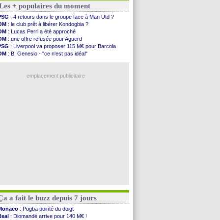
Les + populaires du moment
Lens
: Ganiou prolongé jusqu'en 2030 (officiel)
OM
: le PSG, les précisions de Benatia
PSG
: 4 retours dans le groupe face à Man Utd ?
Amical
: Paris SG-Man Utd, les compos
OM
: le club prêt à libérer Kondogbia ?
Amical
: Chelsea corrige l'AC Milan
OM
: Lucas Perri a été approché
Argentine
: Messi perd son papa
OM
: une offre refusée pour Aguerd
Amical
: l'Inter s'offre la Juventus
PSG
: Liverpool va proposer 115 M€ pour Barcola
Atletico
: Almada rejoint River Plate (off.)
OM
: B. Genesio - "ce n'est pas idéal"
Monaco
: Camara a la cote en Angleterre
Real
: Mourinho durcit les règles
Amical
: encore une défaite pour Strasbourg
L1
: prison avec sursis requis contre un arbitre
OM
: la piste Goore en attaque
emplacement publicitaire
PSG
: ça négocie avec le Barça pour Torres
Amical
: Rennes s'incline contre Brentford
Arsenal
: c'est signé pour Guimaraes (officiel)
Amical
: Le Mans concède un nul
Real
: Mourinho durcit les règles
Voir les brèves précédentes
Ça a fait le buzz depuis 7 jours
Monaco
: Pogba pointé du doigt
Real
: Diomandé arrive pour 140 M€ !