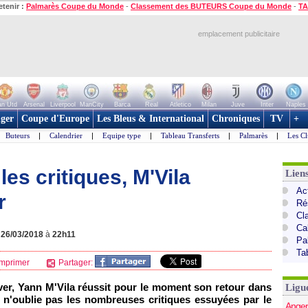
etenir :
Palmarès Coupe du Monde
-
Classement des BUTEURS Coupe du Monde
-
TA
emplacement publicitaire
n Utd
Arsenal
Liverpool
ManCity
Barca
Real
Atletico
Milan
Juve
Inter
Naples
ger
Coupe d'Europe
Les Bleus & International
Chroniques
TV
+
Buteurs
|
Calendrier
|
Equipe type
|
Tableau Transferts
|
Palmarès
|
Les Cl
les critiques, M'Vila
Lien
Act
r
Ré
Cl
Ca
e
26/03/2018
à
22h11
Pa
Ta
mprimer
Partager:
iver, Yann M'Vila réussit pour le moment son retour dans
Ligu
n n'oublie pas les nombreuses critiques essuyées par le
Anger