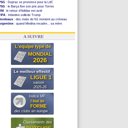
PSG
: Dupraz se prononce pour la LdC
PSG
: le Barça fixe son prix pour Torres
OM
: le retour d'Adidas est acté
FIFA
: Infantino sollicite Trump
Bordeaux
: des clubs de N1 montent au créneau
Argentine
: quand Medina recadre... sa mère
Real
: le démenti de Leipzig pour Diomandé
OM
: Paixão attire un 2e club anglais
A SUIVRE
L'equipe type de
MONDIAL
2026
Le meilleur effectif
LIGUE 1
saison
2025-26
Indice MF :
l'état de
FORME
des clubs en europe
Classements des