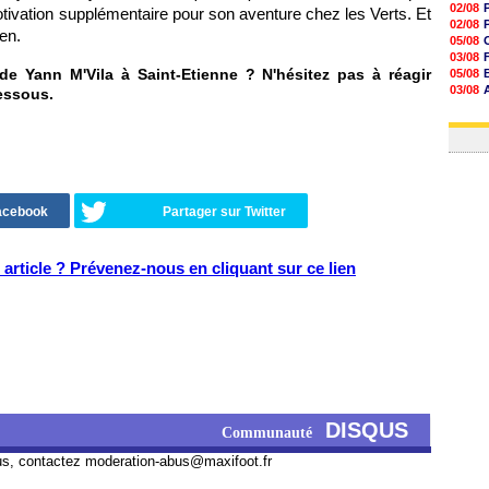
02/08
tivation supplémentaire pour son aventure chez les Verts. Et
02/08
en.
05/08
03/08
 Yann M'Vila à Saint-Etienne ? N'hésitez pas à réagir
05/08
03/08
essous.
03/08
03/08
Facebook
Partager sur Twitter
article ? Prévenez-nous en cliquant sur ce lien
DISQUS
Communauté
us, contactez
moderation-abus@maxifoot.fr