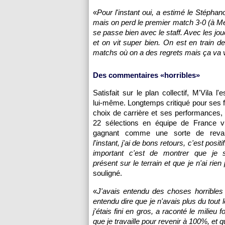
«
Pour l'instant oui, a estimé le Stéphan
mais on perd le premier match 3-0 (à Met
se passe bien avec le staff. Avec les jo
et on vit super bien. On est en train de 
matchs où on a des regrets mais ça va v
Des commentaires «horribles»
Satisfait sur le plan collectif, M'Vila l'
lui-même. Longtemps critiqué pour ses 
choix de carrière et ses performances, 
22 sélections en équipe de France vi
gagnant comme une sorte de reva
l'instant, j'ai de bons retours, c'est positi
important c'est de montrer que je s
présent sur le terrain et que je n'ai rien
souligné.
«
J'avais entendu des choses horribles 
entendu dire que je n'avais plus du tout 
j'étais fini en gros, a raconté le milie
que je travaille pour revenir à 100%, et