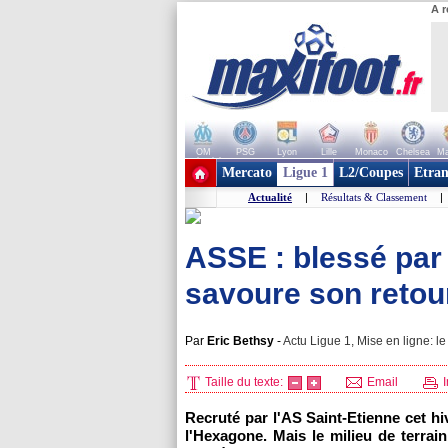
A r
OM
PSG
Lyon
Lille
Monaco
Chelsea
Ma
+ de clubs
Mercato
Ligue 1
L2/Coupes
Etran
Actualité
|
Résultats & Classement
|
ASSE : blessé par 
savoure son retou
Par
Eric Bethsy
-
Actu Ligue 1, Mise en ligne: l
Taille du texte:
Email
I
Recruté par l'AS Saint-Etienne cet h
l'Hexagone. Mais le milieu de terrai