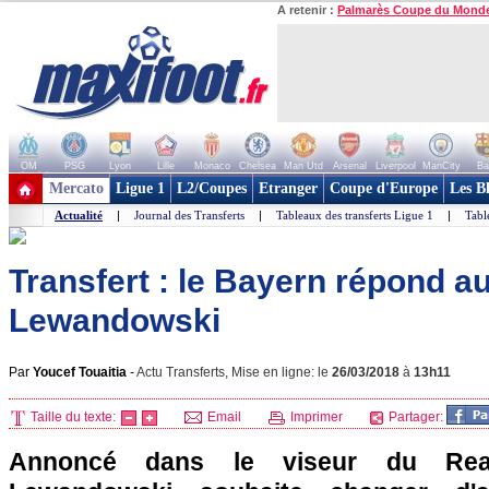
A retenir :
Palmarès Coupe du Mond
OM
PSG
Lyon
Lille
Monaco
Chelsea
Man Utd
Arsenal
Liverpool
ManCity
Ba
+ de clubs
Mercato
Ligue 1
L2/Coupes
Etranger
Coupe d'Europe
Les B
Actualité
|
Journal des Transferts
|
Tableaux des transferts Ligue 1
|
Tabl
Transfert : le Bayern répond a
Lewandowski
Par
Youcef Touaitia
-
Actu Transferts, Mise en ligne: le
26/03/2018
à
13h11
Taille du texte:
Email
Imprimer
Partager:
Annoncé dans le viseur du Real