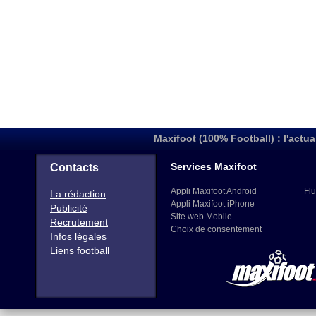
Maxifoot (100% Football) : l'actua
Services Maxifoot
Contacts
Appli Maxifoot Android
Flu
La rédaction
Appli Maxifoot iPhone
Publicité
Site web Mobile
Recrutement
Choix de consentement
Infos légales
Liens football