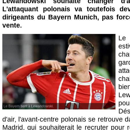
Lewandowski souhaite changer d'air
L'attaquant polonais va toutefois de
dirigeants du Bayern Munich, pas for
vente.
Le
est
ch
ga
att
cha
bie
Lew
pour
Le Bayern tient à Lewandowski.
Dé
d'air, l'avant-centre polonais se retrouve 
Madrid, qui souhaiterait le recruter pour 