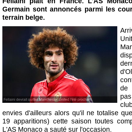
Fellaini plaît en France. L'AS Monaco
Germain sont annoncés parmi les cour
terrain belge.
Ar
Un
Ma
dis
der
d'O
cont
de 
pas
Fellaini devrait quitter Manchester United l'été prochain.
clu
envies d'ailleurs alors qu'il ne totalise que
19 apparitions) cette saison toutes comp
L'AS Monaco a sauté sur l'occasion.