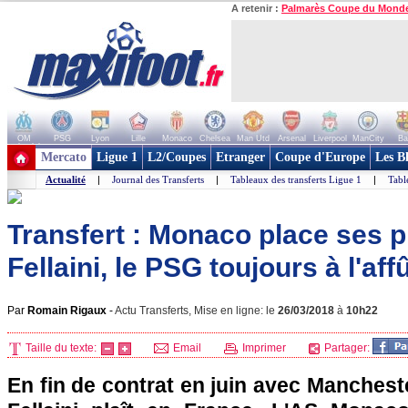
A retenir :
Palmarès Coupe du Mond
OM
PSG
Lyon
Lille
Monaco
Chelsea
Man Utd
Arsenal
Liverpool
ManCity
Ba
+ de clubs
Mercato
Ligue 1
L2/Coupes
Etranger
Coupe d'Europe
Les B
Actualité
|
Journal des Transferts
|
Tableaux des transferts Ligue 1
|
Tabl
Transfert : Monaco place ses 
Fellaini, le PSG toujours à l'aff
Par
Romain Rigaux
-
Actu Transferts, Mise en ligne: le
26/03/2018
à
10h22
Taille du texte:
Email
Imprimer
Partager:
En fin de contrat en juin avec Manches