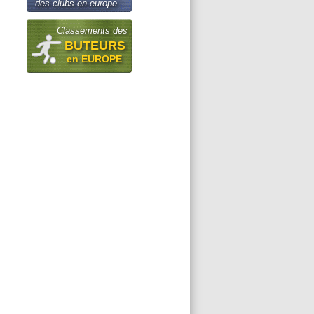
des clubs en europe
Classements des
BUTEURS
en EUROPE