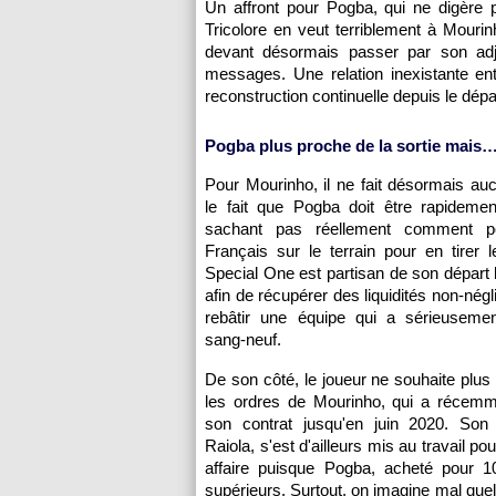
Un affront pour Pogba, qui ne digère p
Tricolore en veut terriblement à Mourinh
devant désormais passer par son adjoi
messages. Une relation inexistante e
reconstruction continuelle depuis le dép
Pogba plus proche de la sortie mais
Pour Mourinho, il ne fait désormais au
le fait que Pogba doit être rapideme
sachant pas réellement comment pos
Français sur le terrain pour en tirer le
Special One est partisan de son départ l
afin de récupérer des liquidités non-nég
rebâtir une équipe qui a sérieuseme
sang-neuf.
De son côté, le joueur ne souhaite plus
les ordres de Mourinho, qui a récemm
son contrat jusqu'en juin 2020. Son
Raiola, s'est d'ailleurs mis au travail p
affaire puisque Pogba, acheté pour 
supérieurs. Surtout, on imagine mal que