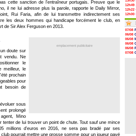
13h30
as cette sanction de l'entraîneur portugais. Preuve que le
12h49
o, il ne lui adresse plus la parole, rapporte le Daily Mirror,
12h22
nt, Rui Faria, afin de lui transmettre indirectement ses
12h00
11h46
ntre les deux hommes qui handicape forcément le club, en
11h20
art de Sir Alex Ferguson en 2013.
10h49
07/08
10h32
06/08
10h10
06/08
…
09h49
06/08
emplacement publicitaire
09h35
06/08
cun doute sur
09h08
07/08
08h54
nt vendu. Ne
06/08
08h32
06/08
itionner le
07/08
 meilleur, le
07/08
07/08
'été prochain
07/08
ligeables pour
07/08
nt besoin de
07/08
 évoluer sous
ent prolongé
 agent, Mino
our tenter de lui trouver un point de chute. Tout sauf une mince
105 millions d'euros en 2016, ne sera pas bradé par ses
l club pourrait mettre une grosse somme pour un joueur payé