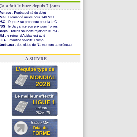
Ça a fait le buzz depuis 7 jours
Monaco
: Pogba pointé du doigt
Real
: Diomandé arrive pour 140 M€ !
PSG
: Dupraz se prononce pour la LdC
PSG
: le Barça fixe son prix pour Torres
Barça
: Torres souhaite rejoindre le PSG !
OM
: le retour d'Adidas est acté
FIFA
: Infantino sollicite Trump
Bordeaux
: des clubs de N1 montent au créneau
Argentine
: quand Medina recadre... sa mère
Real
: le démenti de Leipzig pour Diomandé
A SUIVRE
L'equipe type de
MONDIAL
2026
Le meilleur effectif
LIGUE 1
saison
2025-26
Indice MF :
l'état de
FORME