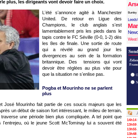
le plus, les dirigeants vont devoir faire un choix.
Ars
L'été s'annonce agité à Manchester
Burnley
United. De retour en Ligue des
Leeds 
Champions, le club anglais s'est
Man
lamentablement pris les pieds dans le
Newc
tapis contre le FC Séville (0-0, 1-2) dès
West
les 8es de finale. Une sortie de route
qui a révélé au grand jour les
Sond
divergences au sein de la formation
Zidan
britannique. Des tensions qui vont
Franc
devoir être réglées au plus vite pour
que la situation ne s'enlise pas.
O
Pogba et Mourinho ne se parlent
plus
et José Mourinho fait partie de ces soucis majeurs que les
près un début de saison fort intéressant, le milieu de terrain,
traverse une période bien plus compliquée. A tel point que
14h14
s l'entrejeu, où le jeune Scott McTominay lui a souvent été
13h59
13h55
13h48