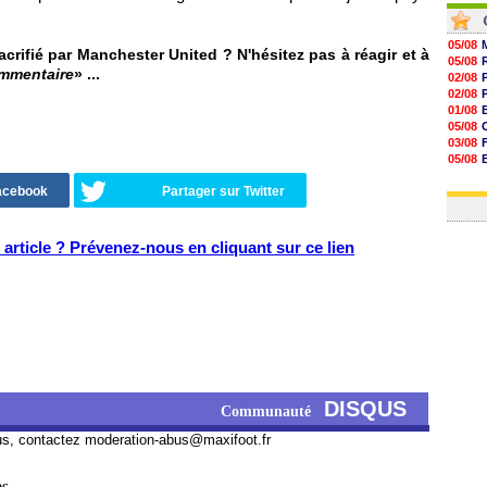
05/08
crifié par Manchester United ? N'hésitez pas à réagir et à
05/08
ommentaire
» ...
02/08
02/08
01/08
05/08
03/08
05/08
03/08
Facebook
Partager sur Twitter
03/08
article ? Prévenez-nous en cliquant sur ce lien
DISQUS
Communauté
us, contactez
moderation-abus@maxifoot.fr