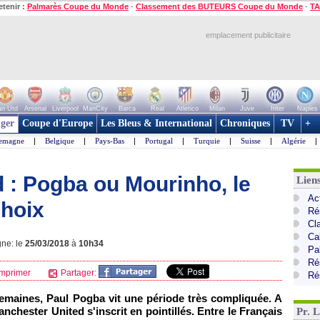
etenir :
Palmarès Coupe du Monde
-
Classement des BUTEURS Coupe du Monde
-
TA
emplacement publicitaire
n Utd
Arsenal
Liverpool
ManCity
Barca
Real
Atletico
Milan
Juve
Inter
Naples
ger
Coupe d'Europe
Les Bleus & International
Chroniques
TV
+
lemagne
|
Belgique
|
Pays-Bas
|
Portugal
|
Turquie
|
Suisse
|
Algérie
|
 : Pogba ou Mourinho, le
Lien
Ac
choix
Ré
Cl
Ca
gne: le
25/03/2018
à
10h34
Pa
Ré
mprimer
Partager:
Ré
emaines, Paul Pogba vit une période très compliquée. A
nchester United s'inscrit en pointillés. Entre le Français
Pr. 