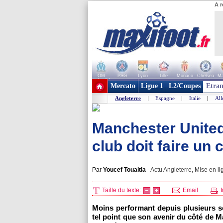
A r
OM
PSG
Lyon
Lille
Monaco
Chelsea
Ma
+ de clubs
Mercato
Ligue 1
L2/Coupes
Etran
Angleterre
|
Espagne
|
Italie
|
Al
Manchester United
club doit faire un 
Par
Youcef Touaitia
-
Actu Angleterre, Mise en li
Taille du texte:
Email
I
Moins performant depuis plusieurs s
tel point que son avenir du côté de Ma