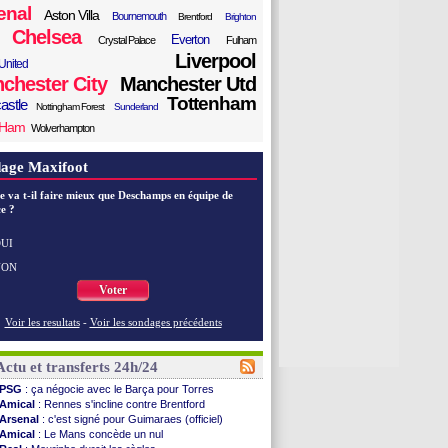
enal
Aston Villa
Bournemouth
Brentford
Brighton
Chelsea
Everton
Crystal Palace
Fulham
Liverpool
United
chester City
Manchester Utd
Tottenham
astle
Nottingham Forest
Sunderland
 Ham
Wolverhampton
age Maxifoot
e va t-il faire mieux que Deschamps en équipe de
e ?
UI
NON
Voter
Voir les resultats
-
Voir les sondages précédents
Actu et transferts 24h/24
PSG
: ça négocie avec le Barça pour Torres
Amical
: Rennes s'incline contre Brentford
Arsenal
: c'est signé pour Guimaraes (officiel)
Amical
: Le Mans concède un nul