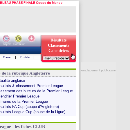
BLEAU PHASE FINALE Coupe du Monde
Résultats
Bayern
Dortmund
Classements
Calendriers
Maroc
|
Tunisie
|
emplacement publicitaire
s de la rubrique Angleterre
tualité anglaise
sultats & classement Premier League
assement des buteurs de la Premier League
lendrier Premier League
lmarès de la Premier League
sultats FA Cup (coupe d'Angleterre)
sultats League Cup (coupe de la Ligue)
League - les fiches CLUB