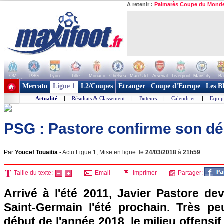
A retenir :
Palmarès Coupe du Mond
OM
PSG
Lyon
Lille
Monaco
Chelsea
Man Utd
Arsenal
Liverpool
ManCity
Ba
+ de clubs
Mercato
Ligue 1
L2/Coupes
Etranger
Coupe d'Europe
Les B
Actualité
|
Résultats & Classement
|
Buteurs
|
Calendrier
|
Equip
PSG : Pastore confirme son dé
Par
Youcef Touaitia
-
Actu Ligue 1, Mise en ligne: le
24/03/2018
à
21h59
Taille du texte:
Email
Imprimer
Partager:
Arrivé à l'été 2011, Javier Pastore devr
Saint-Germain l'été prochain. Très p
début de l'année 2018, le milieu offensi