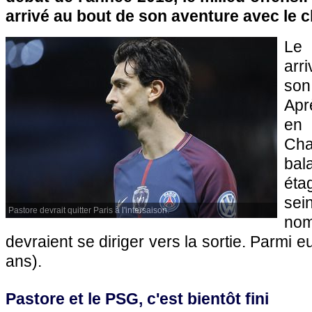
arrivé au bout de son aventure avec le cl
Le 
arr
son
Apr
e
Cha
bal
éta
sei
Pastore devrait quitter Paris à l'intersaison.
no
devraient se diriger vers la sortie. Parmi e
ans).
Pastore et le PSG, c'est bientôt fini