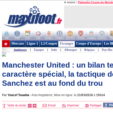
A retenir :
Palmarès Coupe du Mond
OM
PSG
Lyon
Lille
Monaco
Chelsea
Man Utd
Arsenal
Liverpool
ManCity
Ba
+ de clubs
Mercato
Ligue 1
L2/Coupes
Etranger
Coupe d'Europe
Les B
Angleterre
|
Espagne
|
Italie
|
Allemagne
|
Belgique
|
Pays-Bas
Manchester United : un bilan te
caractère spécial, la tactique 
Sanchez est au fond du trou
Par
Youcef Touaitia
-
Actu Angleterre, Mise en ligne: le
21/03/2018
à
15h14
Taille du texte:
Email
Imprimer
Partager: