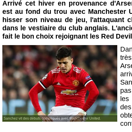
Arrivé cet hiver en provenance d'Arse
est au fond du trou avec Manchester U
hisser son niveau de jeu, l'attaquant ch
dans le vestiaire du club anglais. L'anci
fait le bon choix rejoignant les Red Devi
Dan
trè
Ar
arr
San
pas
les
de
ob
Sanchez vit des débuts compliqués avec Manchester United.
cont