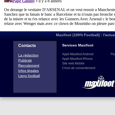
Maxifoot (100% Football) : l'actua
Services Maxifoot
Contacts
Appli Maxifoot Android
Flu
La rédaction
Appli Maxifoot iPhone
Publicité
Site web Mobile
Recrutement
Choix de consentement
Infos légales
Liens football