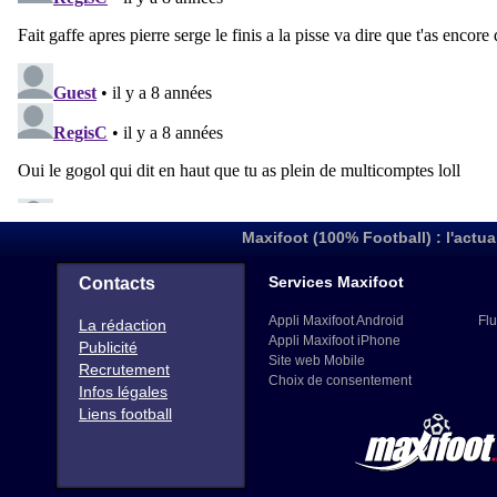
Maxifoot (100% Football) : l'actua
Services Maxifoot
Contacts
Appli Maxifoot Android
Flu
La rédaction
Appli Maxifoot iPhone
Publicité
Site web Mobile
Recrutement
Choix de consentement
Infos légales
Liens football