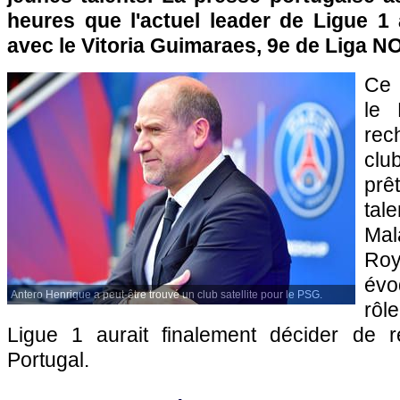
heures que l'actuel leader de Ligue 1
avec le Vitoria Guimaraes, 9e de Liga N
Ce 
le 
rec
club
pr
tale
Ma
Roy
évo
Antero Henrique a peut-être trouvé un club satellite pour le PSG.
rôl
Ligue 1 aurait finalement décider de 
Portugal.