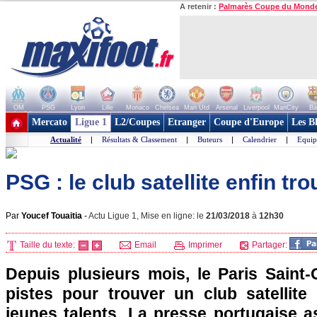
A retenir :
Palmarès Coupe du Mond
OM
PSG
Lyon
Lille
Monaco
Chelsea
Man Utd
Arsenal
Liverpool
ManCity
Ba
+ de clubs
Mercato
Ligue 1
L2/Coupes
Etranger
Coupe d'Europe
Les B
Actualité
|
Résultats & Classement
|
Buteurs
|
Calendrier
|
Equip
PSG : le club satellite enfin tr
Par
Youcef Touaitia
-
Actu Ligue 1, Mise en ligne: le
21/03/2018
à
12h30
Taille du texte:
Email
Imprimer
Partager:
Depuis plusieurs mois, le Paris Saint-
pistes pour trouver un club satellite 
jeunes talents. La presse portugaise a