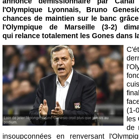
annoncé démissionnaire par Canal +
l'Olympique Lyonnais, Bruno Genesi
chances de maintien sur le banc grâce 
l'Olympique de Marseille (3-2) di
qui relance totalement les Gones dans l
C'é
der
l'O
fon
cui
fin
fa
(1-
les
Loin de jeter l'éponge, Bruno Genesio croit plus que jamais au
podium.
de 
insoupçonnées en renversant l'Olympi