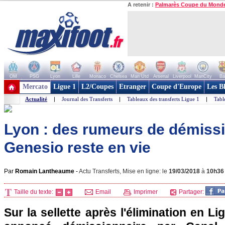
A retenir :
Palmarès Coupe du Mond
OM
PSG
Lyon
Lille
Monaco
Chelsea
Man Utd
Arsenal
Liverpool
ManCity
Ba
+ de clubs
Mercato
Ligue 1
L2/Coupes
Etranger
Coupe d'Europe
Les B
Actualité
|
Journal des Transferts
|
Tableaux des transferts Ligue 1
|
Tabl
Lyon : des rumeurs de démiss
Genesio reste en vie
Par
Romain Lantheaume
-
Actu Transferts, Mise en ligne: le
19/03/2018
à
10h36
Taille du texte:
Email
Imprimer
Partager:
Sur la sellette après l'élimination en 