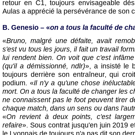
retour en C1, toujours envisageable dés
Aulas a apprécié la persévérance de son 
B. Genesio – «
on a tous la faculté de c
«
Bruno, malgré une défaite, avait remob
s'est vu tous les jours, il fait un travail fo
lui rendent bien. On voit que c'est infâme
(qu'il a démissionné, ndlr)
», a insisté le
toujours derrière son entraîneur, qui cro
podium. «
Il n'y a qu'une chose inéluctable
mort. On a tous la faculté de changer les 
ne connaissent pas le foot peuvent tirer 
chaque match, dans un sens ou dans l'aut
«
On revient à deux points, c'est large
refaire
». Sous contrat jusqu'en juin 2019 et
le Lyonnais de toujours n'a pas dit son der