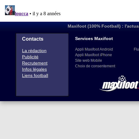
Maxifoot (100% Football) : l'actua
Services Maxifoot
Contacts
Appli Maxifoot Android
Flu
La rédaction
Appli Maxifoot iPhone
Publicité
Site web Mobile
Recrutement
Choix de consentement
Infos légales
Liens football