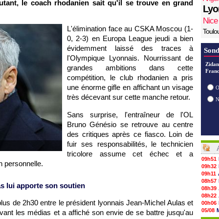
utant, le coach rhodanien sait qu'il se trouve en grand
Lyo
Nice
L'élimination face au CSKA Moscou (1-
Toulo
0, 2-3) en Europa League jeudi a bien
évidemment laissé des traces à
Sond
l'Olympique Lyonnais. Nourrissant de
Zidan
grandes ambitions dans cette
Franc
compétition, le club rhodanien a pris
une énorme gifle en affichant un visage
O
très décevant sur cette manche retour.
Sans surprise, l'entraîneur de l'OL
Bruno Génésio se retrouve au centre
des critiques après ce fiasco. Loin de
fuir ses responsabilités, le technicien
tricolore assume cet échec et a
09h51
n personnelle.
09h32
09h11
08h57
s lui apporte son soutien
08h39
08h22
us de 2h30 entre le président lyonnais Jean-Michel Aulas et
00h06
05/08
evant les médias et a affiché son envie de se battre jusqu'au
05/08