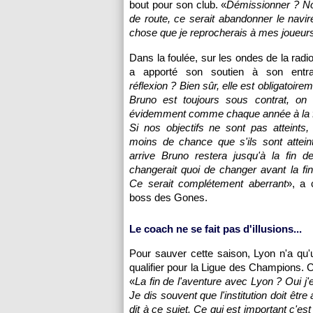
bout pour son club. «
Démissionner ? Non
de route, ce serait abandonner le navire
chose que je reprocherais à mes joueur
Dans la foulée, sur les ondes de la rad
a apporté son soutien à son entra
réflexion ? Bien sûr, elle est obligatoire
Bruno est toujours sous contrat, on f
évidemment comme chaque année à la fi
Si nos objectifs ne sont pas atteints, 
moins de chance que s'ils sont atteint
arrive Bruno restera jusqu'à la fin d
changerait quoi de changer avant la fi
Ce serait complétement aberrant
», a
boss des Gones.
Le coach ne se fait pas d'illusions...
Pour sauver cette saison, Lyon n'a qu'
qualifier pour la Ligue des Champions. C
«
La fin de l'aventure avec Lyon ? Oui j'e
Je dis souvent que l'institution doit être
dit à ce sujet. Ce qui est important c'est 