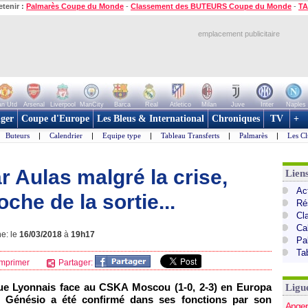
etenir :
Palmarès Coupe du Monde
-
Classement des BUTEURS Coupe du Monde
-
TA
emplacement publicitaire
n Utd
Arsenal
Liverpool
ManCity
Barca
Real
Atletico
Milan
Juve
Inter
Naples
ger
Coupe d'Europe
Les Bleus & International
Chroniques
TV
+
Buteurs
|
Calendrier
|
Equipe type
|
Tableau Transferts
|
Palmarès
|
Les Cl
r Aulas malgré la crise,
Lien
Act
che de la sortie...
Ré
Cl
Ca
ne: le
16/03/2018
à
19h17
Pa
Ta
mprimer
Partager:
que Lyonnais face au CSKA Moscou (1-0, 2-3) en Europa
Ligu
no Génésio a été confirmé dans ses fonctions par son
Anger