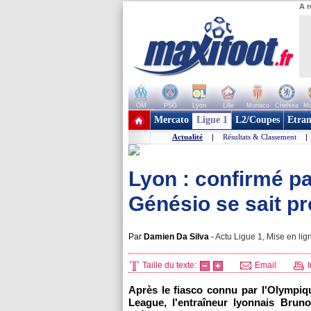
A r
OM
PSG
Lyon
Lille
Monaco
Chelsea
Ma
+ de clubs
Mercato
Ligue 1
L2/Coupes
Etran
Actualité
|
Résultats & Classement
|
Lyon : confirmé pa
Génésio se sait pro
Par
Damien Da Silva
-
Actu Ligue 1, Mise en lig
Taille du texte:
Email
I
Après le fiasco connu par l'Olympi
League, l'entraîneur lyonnais Bru