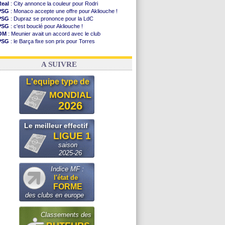
Real
: City annonce la couleur pour Rodri
PSG
: Monaco accepte une offre pour Akliouche !
PSG
: Dupraz se prononce pour la LdC
PSG
: c'est bouclé pour Akliouche !
OM
: Meunier avait un accord avec le club
PSG
: le Barça fixe son prix pour Torres
Barça
: Torres souhaite rejoindre le PSG !
FIFA
: Infantino sollicite Trump
A SUIVRE
L'equipe type de
MONDIAL
2026
Le meilleur effectif
LIGUE 1
saison
2025-26
Indice MF :
l'état de
FORME
des clubs en europe
Classements des