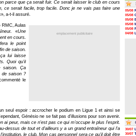
 parce que ça serait fuir. Ce serait laisser le club en cours
05/08
, ce serait facile, trop facile. Donc je ne vais pas faire une
05/08
05/08
05/08
s
», a-t-il assuré.
05/08
05/08
05/08
05/08
05/08
io RMC, Aulas
05/08
05/08
îneur. «
Une
05/08
04/08
emplacement publicitaire
05/08
ment en cours.
04/08
05/08
04/08
era le point
05/08
n de saison.
05/08
05/08
ça lui laisse
05/08
s. Quoi qu'il
05/08
e saison. Ça
05/08
n de saison ?
 commenté le
un seul espoir : accrocher le podium en Ligue 1 et ainsi se
ependant, Génésio ne se fait pas d'illusions pour son avenir.
n ai peur, mais ce n'est pas ce qui m'occupe le plus l'esprit.
 au-dessus de tout et d'ailleurs y a un grand entraîneur qui l'a
30/07
l'institution, le club. Mon cas personnel sera ce qu'il doit être
30/07