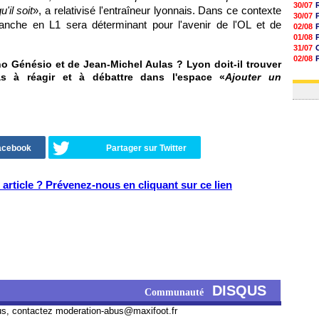
30/07
'il soit
», a relativisé l'entraîneur lyonnais. Dans ce contexte
30/07
anche en L1 sera déterminant pour l'avenir de l'OL et de
02/08
01/08
31/07
02/08
 Génésio et de Jean-Michel Aulas ? Lyon doit-il trouver
01/08
as à réagir et à débattre dans l'espace «
Ajouter un
03/08
Facebook
Partager sur Twitter
article ? Prévenez-nous en cliquant sur ce lien
DISQUS
Communauté
us, contactez
moderation-abus@maxifoot.fr