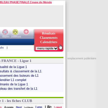
BLEAU PHASE FINALE Coupe du Monde
Résultats
Bayern
Dortmund
Classements
Calendriers
ubs
|
emplacement publicitaire
s FRANCE - Ligue 1
ualité de la Ligue 1
sultats & classement de la L1
assement des buteurs de L1
lendrier L1 complet
lmarès de la Ligue 1
bleau des transfert de la L1
e 1 - les fiches CLUB
Lille
Lens
s
Auxerre
Lorient
Brest
Le Havre