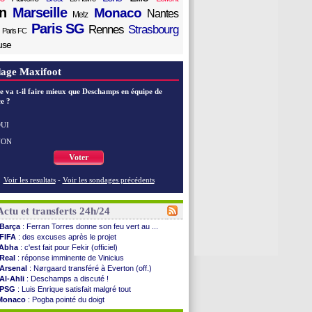
n
Marseille
Monaco
Nantes
Metz
Paris SG
Rennes
Strasbourg
Paris FC
use
age Maxifoot
e va t-il faire mieux que Deschamps en équipe de
e ?
UI
NON
Voter
Voir les resultats
-
Voir les sondages précédents
Actu et transferts 24h/24
Barça
: Ferran Torres donne son feu vert au ...
FIFA
: des excuses après le projet
Abha
: c'est fait pour Fekir (officiel)
Real
: réponse imminente de Vinicius
Arsenal
: Nørgaard transféré à Everton (off.)
Al-Ahli
: Deschamps a discuté !
PSG
: Luis Enrique satisfait malgré tout
Monaco
: Pogba pointé du doigt
Rennes
: Zabiri n'est pas fan de la L1