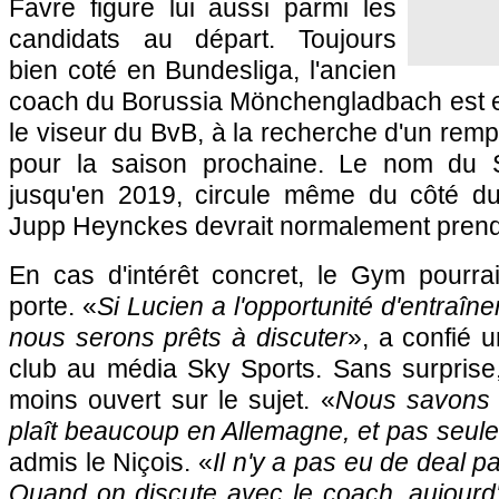
Favre figure lui aussi parmi les
candidats au départ. Toujours
bien coté en Bundesliga, l'ancien
coach du Borussia Mönchengladbach est 
le viseur du BvB, à la recherche d'un remp
pour la saison prochaine. Le nom du S
jusqu'en 2019, circule même du côté d
Jupp Heynckes devrait normalement prendr
En cas d'intérêt concret, le Gym pourrait
porte. «
Si Lucien a l'opportunité d'entraîne
nous serons prêts à discuter
», a confié 
club au média Sky Sports. Sans surprise,
moins ouvert sur le sujet. «
Nous savons 
plaît beaucoup en Allemagne, et pas seu
admis le Niçois. «
Il n'y a pas eu de deal p
Quand on discute avec le coach, aujourd'hu