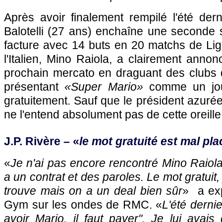
Après avoir finalement rempilé l'été derni
Balotelli (27 ans) enchaîne une seconde 
facture avec 14 buts en 20 matchs de Lig
l'Italien, Mino Raiola, a clairement annon
prochain mercato en draguant des clubs d
présentant
«Super Mario»
comme un joue
gratuitement. Sauf que le président azuré
ne l'entend absolument pas de cette oreille
J.P. Rivère – «
le mot gratuité est mal pla
«
Je n'ai pas encore rencontré Mino Raiola 
a un contrat et des paroles. Le mot gratuit, 
trouve mais on a un deal bien sûr
» a exp
Gym sur les ondes de RMC. «
L'été dernier
avoir Mario, il faut payer". Je lui avais 