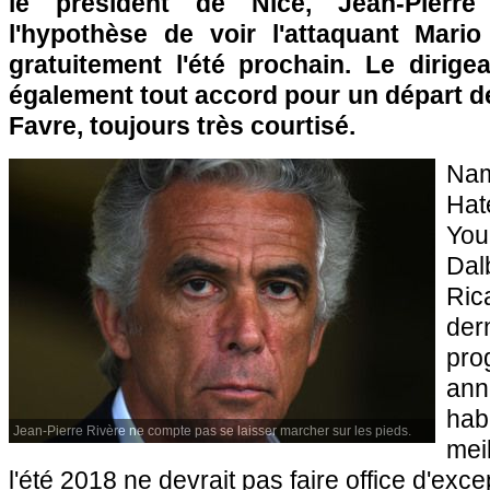
le président de Nice, Jean-Pierre
l'hypothèse de voir l'attaquant Mario 
gratuitement l'été prochain. Le dirig
également tout accord pour un départ de
Favre, toujours très courtisé.
Na
Hat
Yo
Da
Ric
der
pr
ann
hab
Jean-Pierre Rivère ne compte pas se laisser marcher sur les pieds.
mei
l'été 2018 ne devrait pas faire office d'exce