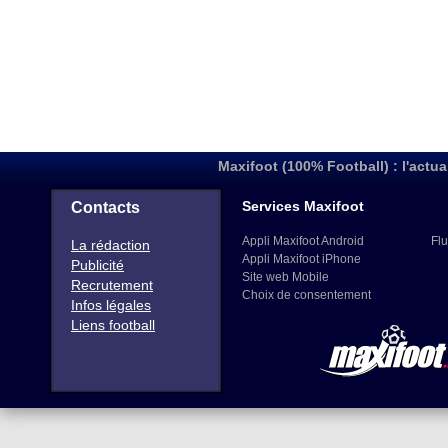
Maxifoot (100% Football) : l'actua
Services Maxifoot
Contacts
Appli Maxifoot Android
Flu
La rédaction
Appli Maxifoot iPhone
Publicité
Site web Mobile
Recrutement
Choix de consentement
Infos légales
Liens football