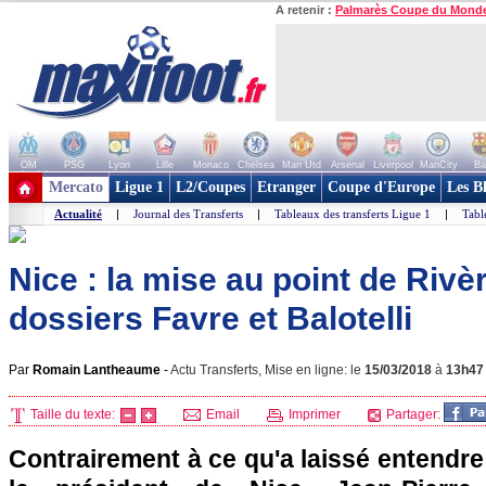
A retenir :
Palmarès Coupe du Mond
OM
PSG
Lyon
Lille
Monaco
Chelsea
Man Utd
Arsenal
Liverpool
ManCity
Ba
+ de clubs
Mercato
Ligue 1
L2/Coupes
Etranger
Coupe d'Europe
Les B
Actualité
|
Journal des Transferts
|
Tableaux des transferts Ligue 1
|
Tabl
Nice : la mise au point de Rivè
dossiers Favre et Balotelli
Par
Romain Lantheaume
-
Actu Transferts, Mise en ligne: le
15/03/2018
à
13h47
Taille du texte:
Email
Imprimer
Partager:
Contrairement à ce qu'a laissé entendre 