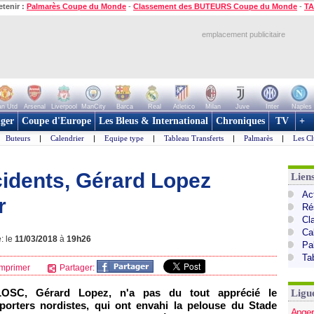
etenir :
Palmarès Coupe du Monde
-
Classement des BUTEURS Coupe du Monde
-
TA
emplacement publicitaire
n Utd
Arsenal
Liverpool
ManCity
Barca
Real
Atletico
Milan
Juve
Inter
Naples
ger
Coupe d'Europe
Les Bleus & International
Chroniques
TV
+
Buteurs
|
Calendrier
|
Equipe type
|
Tableau Transferts
|
Palmarès
|
Les Cl
ncidents, Gérard Lopez
Lien
Act
r
Ré
Cl
Ca
: le
11/03/2018
à
19h26
Pa
Ta
mprimer
Partager:
 LOSC, Gérard Lopez, n'a pas du tout apprécié le
Ligu
orters nordistes, qui ont envahi la pelouse du Stade
Anger