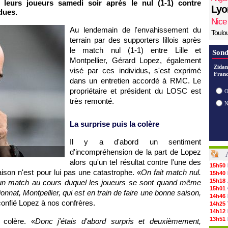
 leurs joueurs samedi soir après le nul (1-1) contre
Lyo
dues.
Nice
Au lendemain de l'envahissement du
Toulo
terrain par des supporters lillois après
le match nul (1-1) entre Lille et
Sond
Montpellier, Gérard Lopez, également
Zidan
visé par ces individus, s'est exprimé
Franc
dans un entretien accordé à RMC. Le
propriétaire et président du LOSC est
O
très remonté.
La surprise puis la colère
Il y a d'abord un sentiment
d'incompréhension de la part de Lopez
alors qu'un tel résultat contre l'une des
15h50
aison n'est pour lui pas une catastrophe. «
On fait match nul.
15h40
15h18
un match au cours duquel les joueurs se sont quand même
15h01
nnat, Montpellier, qui est en train de faire une bonne saison,
14h46
 confié Lopez à nos confrères.
14h25
14h12
13h51
 colère. «
Donc j'étais d'abord surpris et deuxièmement,
13h29