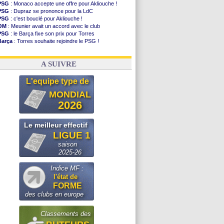
PSG
: Monaco accepte une offre pour Akliouche !
PSG
: Dupraz se prononce pour la LdC
PSG
: c'est bouclé pour Akliouche !
OM
: Meunier avait un accord avec le club
PSG
: le Barça fixe son prix pour Torres
Barça
: Torres souhaite rejoindre le PSG !
FIFA
: Infantino sollicite Trump
Argentine
: quand Medina recadre... sa mère
A SUIVRE
L'equipe type de
MONDIAL
2026
Le meilleur effectif
LIGUE 1
saison
2025-26
Indice MF :
l'état de
FORME
des clubs en europe
Classements des