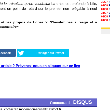
30/07
é les résultats qu'on voudrait.
» La crise est profonde à Lille,
02/08
ent un point de retard sur le premier non relégable à neuf
01/08
31/07
02/08
01/08
et les propos de Lopez ? N'hésitez pas à réagir et à
03/08
ommentaire
» ...
03/08
Facebook
Partager sur Twitter
article ? Prévenez-nous en cliquant sur ce lien
DISQUS
Communauté
us, contactez
moderation-abus@maxifoot.fr