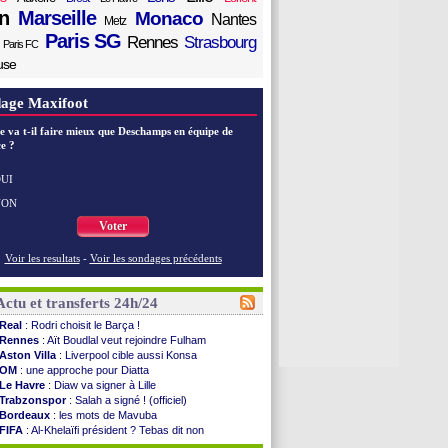
n
Marseille
Monaco
Nantes
Metz
Paris SG
Rennes
Strasbourg
Paris FC
use
age Maxifoot
e va t-il faire mieux que Deschamps en équipe de
e ?
UI
NON
Voter
Voir les resultats
-
Voir les sondages précédents
Actu et transferts 24h/24
Real
: Rodri choisit le Barça !
Rennes
: Aït Boudlal veut rejoindre Fulham
Aston Villa
: Liverpool cible aussi Konsa
OM
: une approche pour Diatta
Le Havre
: Diaw va signer à Lille
Trabzonspor
: Salah a signé ! (officiel)
Bordeaux
: les mots de Mavuba
FIFA
: Al-Khelaïfi président ? Tebas dit non
Fenerbahçe
: Greenwood savoure son premier ...