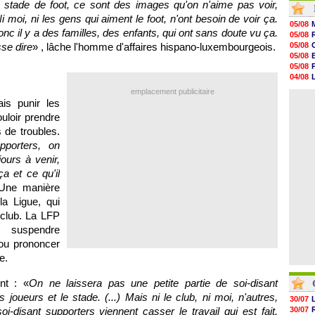
stade de foot, ce sont des images qu'on n'aime pas voir,
13h11
Ni moi, ni les gens qui aiment le foot, n'ont besoin de voir ça.
12h46
05/08
12h28
Donc il y a des familles, des enfants, qui ont sans doute vu ça.
05/08
12h10
sse dire
» , lâche l'homme d'affaires hispano-luxembourgeois.
05/08
11h58
05/08
11h35
05/08
11h19
04/08
11h07
04/08
emplacement publicitaire
10h53
05/08
s punir les
10h36
10h13
uloir prendre
09h51
 de troubles.
09h32
pporters, on
09h11
08h57
ours à venir,
a et ce qu'il
. Une manière
a Ligue, qui
 club. La LFP
 suspendre
 ou prononcer
e.
nt : «
On ne laissera pas une petite partie de soi-disant
 joueurs et le stade. (...) Mais ni le club, ni moi, n'autres,
30/07
oi-disant supporters viennent casser le travail qui est fait.
30/07