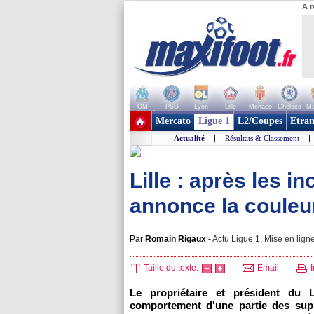
A r
OM
PSG
Lyon
Lille
Monaco
Chelsea
Ma
+ de clubs
Mercato
Ligue 1
L2/Coupes
Etran
Actualité
|
Résultats & Classement
|
Lille : après les i
annonce la couleu
Par
Romain Rigaux
-
Actu Ligue 1, Mise en ligne
Taille du texte:
Email
I
Le propriétaire et président du
comportement d'une partie des supp