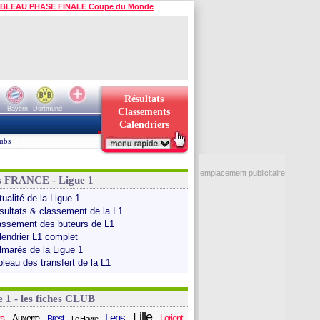
BLEAU PHASE FINALE Coupe du Monde
Résultats
Bayern
Dortmund
Classements
Calendriers
ubs
|
emplacement publicitaire
s FRANCE - Ligue 1
ualité de la Ligue 1
sultats & classement de la L1
assement des buteurs de L1
lendrier L1 complet
lmarès de la Ligue 1
bleau des transfert de la L1
e 1 - les fiches CLUB
Lille
Lens
s
Auxerre
Lorient
Brest
Le Havre