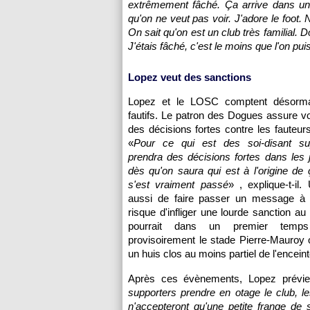
extrêmement fâché. Ça arrive dans un 
qu'on ne veut pas voir. J'adore le foot. 
On sait qu'on est un club très familial. 
J'étais fâché, c'est le moins que l'on pui
Lopez veut des sanctions
Lopez et le LOSC comptent désormai
fautifs. Le patron des Dogues assure vo
des décisions fortes contre les fauteurs
«
Pour ce qui est des soi-disant su
prendra des décisions fortes dans les j
dès qu'on saura qui est à l'origine de ç
s'est vraiment passé
» , explique-t-il
aussi de faire passer un message à l
risque d'infliger une lourde sanction au
pourrait dans un premier temps
provisoirement le stade Pierre-Mauroy
un huis clos au moins partiel de l'enceint
Après ces évènements, Lopez prévie
supporters prendre en otage le club, les
n'accepteront qu'une petite frange de s