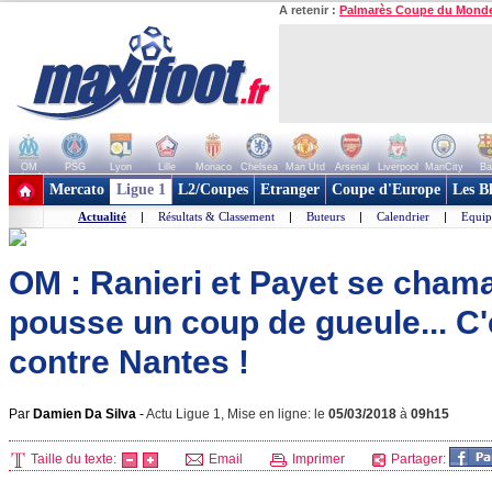
A retenir :
Palmarès Coupe du Mond
OM
PSG
Lyon
Lille
Monaco
Chelsea
Man Utd
Arsenal
Liverpool
ManCity
Ba
+ de clubs
Mercato
Ligue 1
L2/Coupes
Etranger
Coupe d'Europe
Les B
Actualité
|
Résultats & Classement
|
Buteurs
|
Calendrier
|
Equip
OM : Ranieri et Payet se chama
pousse un coup de gueule... C'
contre Nantes !
Par
Damien Da Silva
-
Actu Ligue 1, Mise en ligne: le
05/03/2018
à
09h15
Taille du texte:
Email
Imprimer
Partager: