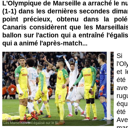
L'Olympique de Marseille a arraché le n
(1-1) dans les dernières secondes dima
point précieux, obtenu dans la pol
Canaris considèrent que les Marseillai
ballon sur l'action qui a entraîné l'égali
qui a animé l'après-match...
Si 
l'O
et 
été
av
rug
équ
été
Av
Les Marseillais ont égalisé sur le fil.
mar