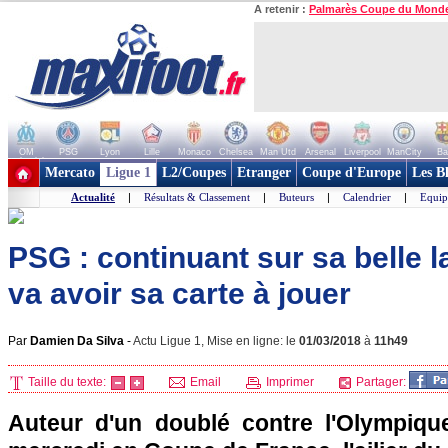
A retenir :
Palmarès Coupe du Mond
OM
PSG
Lyon
Lille
Monaco
Chelsea
Man Utd
Arsenal
Liverpool
ManCity
Ba
+ de clubs
Mercato
Ligue 1
L2/Coupes
Etranger
Coupe d'Europe
Les B
Actualité
|
Résultats & Classement
|
Buteurs
|
Calendrier
|
Equip
PSG : continuant sur sa belle l
va avoir sa carte à jouer
Par
Damien Da Silva
-
Actu Ligue 1, Mise en ligne: le
01/03/2018
à
11h49
Taille du texte:
Email
Imprimer
Partager:
Auteur d'un doublé contre l'Olympique