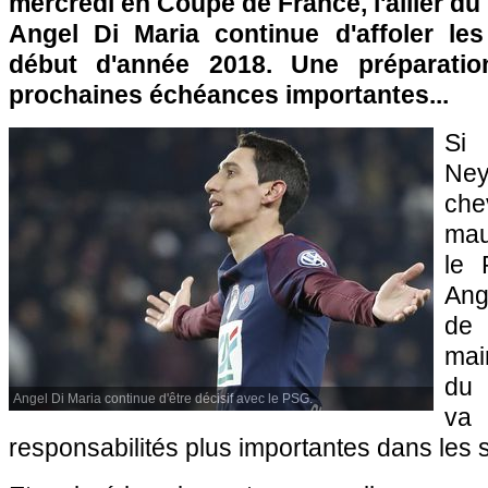
mercredi en Coupe de France, l'ailier du
Angel Di Maria continue d'affoler le
début d'année 2018. Une préparatio
prochaines échéances importantes...
Si
Ne
che
mau
le 
Ang
de 
mai
du 
Angel Di Maria continue d'être décisif avec le PSG.
va
responsabilités plus importantes dans les 