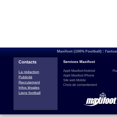
Maxifoot (100% Football) : l'actua
Services Maxifoot
Contacts
Appli Maxifoot Android
Flu
La rédaction
Appli Maxifoot iPhone
Publicité
Site web Mobile
Recrutement
Choix de consentement
Infos légales
Liens football