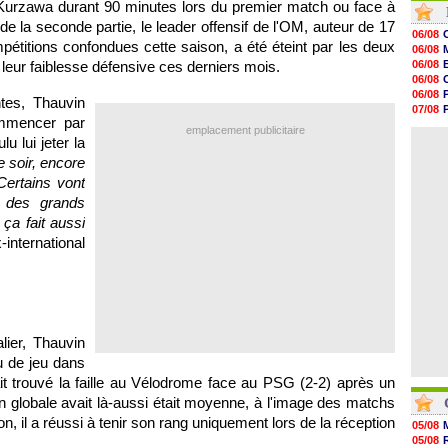
 Kurzawa durant 90 minutes lors du premier match ou face à
07/08
e la seconde partie, le leader offensif de l'OM, auteur de 17
07/08
06/08
07/08
étitions confondues cette saison, a été éteint par les deux
06/08
07/08
 leur faiblesse défensive ces derniers mois.
06/08
07/08
06/08
07/08
06/08
tes, Thauvin
07/08
07/08
07/08
ommencer par
06/08
emplacement publicitaire
07/08
07/08
u lui jeter la
07/08
 soir, encore
07/08
07/08
 Certains vont
07/08
u des grands
07/08
 ça fait aussi
07/08
-international
lier, Thauvin
 de jeu dans
ait trouvé la faille au Vélodrome face au PSG (2-2) après un
ion globale avait là-aussi était moyenne, à l'image des matchs
n, il a réussi à tenir son rang uniquement lors de la réception
05/08
05/08