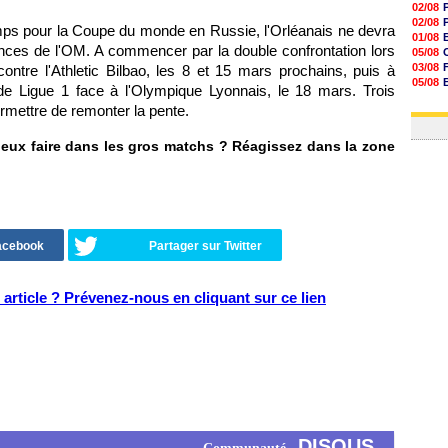
02/08
02/08
mps pour la Coupe du monde en Russie, l'Orléanais ne devra
01/08
nces de l'OM. A commencer par la double confrontation lors
05/08
03/08
ontre l'Athletic Bilbao, les 8 et 15 mars prochains, puis à
05/08
de Ligue 1 face à l'Olympique Lyonnais, le 18 mars. Trois
03/08
ermettre de remonter la pente.
03/08
ieux faire dans les gros matchs ? Réagissez dans la zone
Facebook
Partager sur Twitter
article ? Prévenez-nous en cliquant sur ce lien
DISQUS