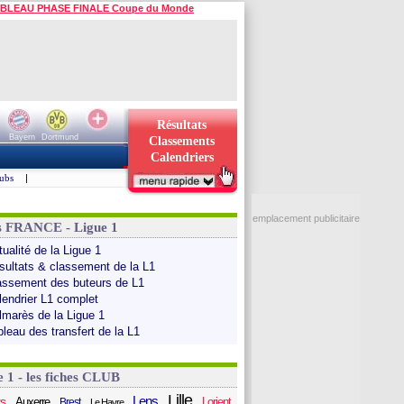
BLEAU PHASE FINALE Coupe du Monde
Résultats
Bayern
Dortmund
Classements
Calendriers
ubs
|
emplacement publicitaire
s FRANCE - Ligue 1
ualité de la Ligue 1
sultats & classement de la L1
assement des buteurs de L1
lendrier L1 complet
lmarès de la Ligue 1
bleau des transfert de la L1
e 1 - les fiches CLUB
Lille
Lens
s
Auxerre
Lorient
Brest
Le Havre