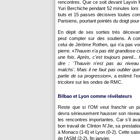
rencontres. Que ce soit devant Layvin
Yuri Berchiche pendant 52 minutes lors d
buts et 15 passes décisives toutes comp
Parisiens, pourtant pointés du doigt pour
En dépit de ses sorties très décevan
peut compter sur des soutiens. A c
celui de Jérôme Rothen, qui n'a pas voul
pierre. «
Thauvin n'a pas été grandiose ce
une fois. Après, c'est toujours pareil...
dire : 'Thauvin n'est pas au nivea
matchs'. Mais il ne faut pas oublier que
partie de sa progression
», a estimé l'ex
tricolore sur les ondes de RMC.
Bilbao et Lyon comme révélateurs
Reste que si l'OM veut franchir un pa
devra sérieusement hausser son niveau
les rencontres importantes. Car s'il av
bon travail de Clinton N'Jie, sa prestat
à Monaco (1-6) et Lyon (0-2). Cette saiso
de l'ASM (2-2), fin janvier.