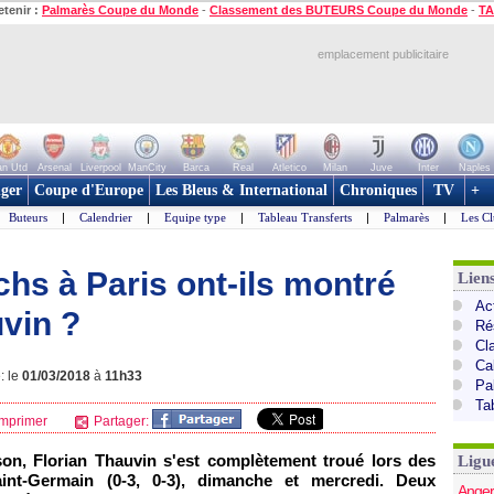
etenir :
Palmarès Coupe du Monde
-
Classement des BUTEURS Coupe du Monde
-
TA
emplacement publicitaire
n Utd
Arsenal
Liverpool
ManCity
Barca
Real
Atletico
Milan
Juve
Inter
Naples
ger
Coupe d'Europe
Les Bleus & International
Chroniques
TV
+
Buteurs
|
Calendrier
|
Equipe type
|
Tableau Transferts
|
Palmarès
|
Les Cl
hs à Paris ont-ils montré
Lien
Act
uvin ?
Ré
Cl
Ca
: le
01/03/2018
à
11h33
Pa
Ta
mprimer
Partager:
ison, Florian Thauvin s'est complètement troué lors des
Ligu
int-Germain (0-3, 0-3), dimanche et mercredi. Deux
Anger