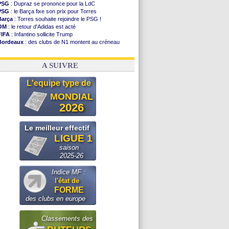
PSG
: Dupraz se prononce pour la LdC
PSG
: le Barça fixe son prix pour Torres
Barça
: Torres souhaite rejoindre le PSG !
OM
: le retour d'Adidas est acté
FIFA
: Infantino sollicite Trump
Bordeaux
: des clubs de N1 montent au créneau
Argentine
: quand Medina recadre... sa mère
Real
: le démenti de Leipzig pour Diomandé
A SUIVRE
L'equipe type de
MONDIAL
2026
Le meilleur effectif
LIGUE 1
saison
2025-26
Indice MF :
l'état de
FORME
des clubs en europe
Classements des