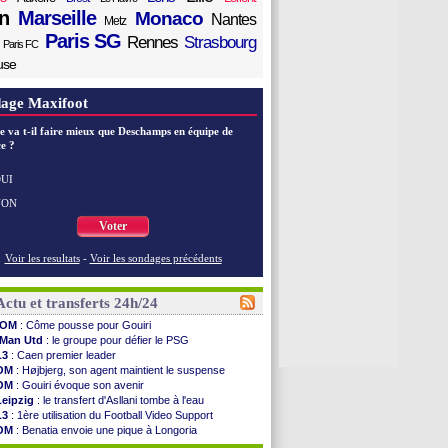
n
Marseille
Monaco
Nantes
Metz
Paris SG
Rennes
Strasbourg
Paris FC
use
age Maxifoot
e va t-il faire mieux que Deschamps en équipe de
e ?
UI
NON
Voter
Voir les resultats
-
Voir les sondages précédents
Actu et transferts 24h/24
OM
: Côme pousse pour Gouiri
Man Utd
: le groupe pour défier le PSG
L3
: Caen premier leader
OM
: Højbjerg, son agent maintient le suspense
OM
: Gouiri évoque son avenir
Leipzig
: le transfert d'Asllani tombe à l'eau
L3
: 1ère utilisation du Football Video Support
OM
: Benatia envoie une pique à Longoria
illarreal
: Al-Ahli veut Pape Gueye