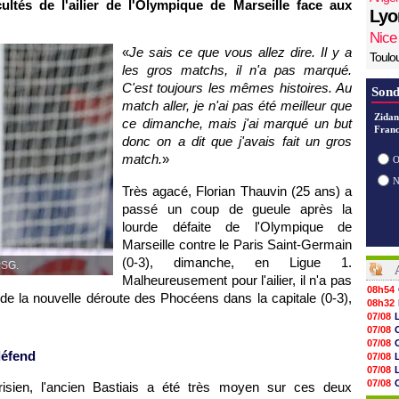
cultés de l'ailier de l'Olympique de Marseille face aux
Lyo
Nice
«
Je sais ce que vous allez dire. Il y a
Toulo
les gros matchs, il n'a pas marqué.
C'est toujours les mêmes histoires. Au
Sond
match aller, je n'ai pas été meilleur que
Zidan
ce dimanche, mais j'ai marqué un but
Franc
donc on a dit que j'avais fait un gros
match.
»
O
Très agacé, Florian Thauvin (25 ans) a
passé un coup de gueule après la
lourde défaite de l'Olympique de
Marseille contre le Paris Saint-Germain
(0-3), dimanche, en Ligue 1.
PSG.
Malheureusement pour l'ailier, il n'a pas
08h54
s de la nouvelle déroute des Phocéens dans la capitale (0-3),
08h32
07/08
07/08
07/08
défend
07/08
07/08
07/08
risien, l'ancien Bastiais a été très moyen sur ces deux
07/08
V