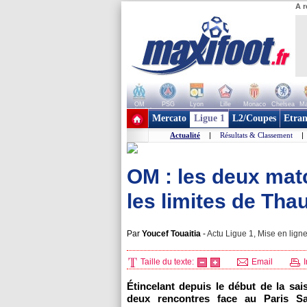
A r
OM
PSG
Lyon
Lille
Monaco
Chelsea
Ma
+ de clubs
Mercato
Ligue 1
L2/Coupes
Etran
Actualité
|
Résultats & Classement
|
OM : les deux matc
les limites de Tha
Par
Youcef Touaitia
-
Actu Ligue 1, Mise en ligne
Taille du texte:
Email
I
Étincelant depuis le début de la sa
deux rencontres face au Paris Sa