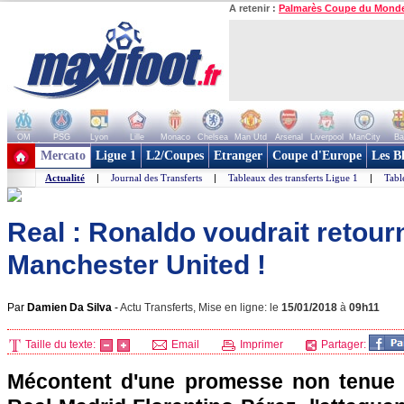
A retenir :
Palmarès Coupe du Mond
OM
PSG
Lyon
Lille
Monaco
Chelsea
Man Utd
Arsenal
Liverpool
ManCity
Ba
+ de clubs
Mercato
Ligue 1
L2/Coupes
Etranger
Coupe d'Europe
Les B
Actualité
|
Journal des Transferts
|
Tableaux des transferts Ligue 1
|
Tabl
Real : Ronaldo voudrait retour
Manchester United !
Par
Damien Da Silva
-
Actu Transferts, Mise en ligne: le
15/01/2018
à
09h11
Taille du texte:
Email
Imprimer
Partager:
Mécontent d'une promesse non tenue p