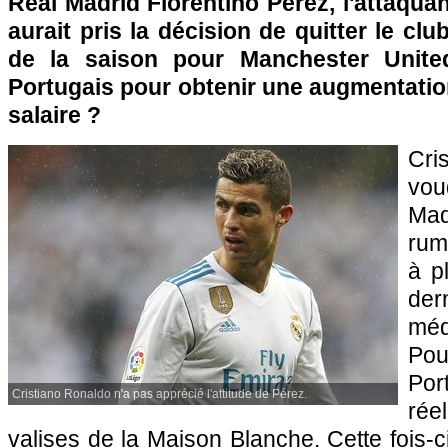
Real Madrid Florentino Pérez, l'attaqua
aurait pris la décision de quitter le cl
de la saison pour Manchester Unit
Portugais pour obtenir une augmentatio
salaire ?
Cr
vou
Ma
rum
à p
der
mé
Po
Por
Cristiano Ronaldo n'a pas apprécié l'attitude de Pérez.
ré
valises de la Maison Blanche. Cette fois-ci 