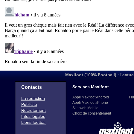
Maxifoot (100% Football) : l'actua
Services Maxifoot
Contacts
Appli Maxifoot Android
Flu
La rédaction
Appli Maxifoot iPhone
Publicité
Site web Mobile
Recrutement
Choix de consentement
Infos légales
Liens football