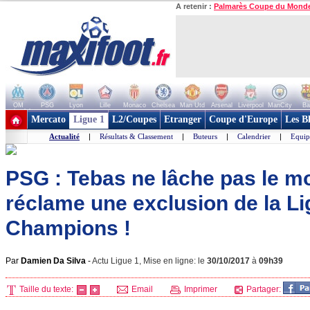
A retenir :
Palmarès Coupe du Mond
OM
PSG
Lyon
Lille
Monaco
Chelsea
Man Utd
Arsenal
Liverpool
ManCity
Ba
+ de clubs
Mercato
Ligue 1
L2/Coupes
Etranger
Coupe d'Europe
Les B
Actualité
|
Résultats & Classement
|
Buteurs
|
Calendrier
|
Equip
PSG : Tebas ne lâche pas le m
réclame une exclusion de la L
Champions !
Par
Damien Da Silva
-
Actu Ligue 1, Mise en ligne: le
30/10/2017
à
09h39
Taille du texte:
Email
Imprimer
Partager: