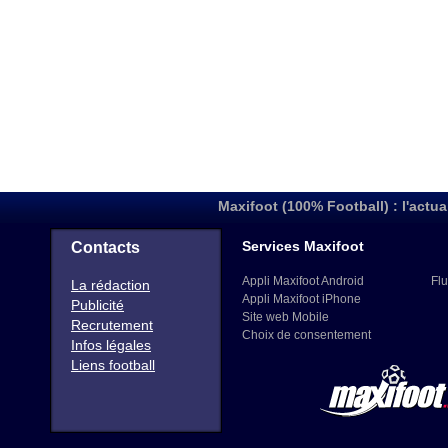
Maxifoot (100% Football) : l'actua
Services Maxifoot
Contacts
Appli Maxifoot Android
Flu
La rédaction
Appli Maxifoot iPhone
Publicité
Site web Mobile
Recrutement
Choix de consentement
Infos légales
Liens football