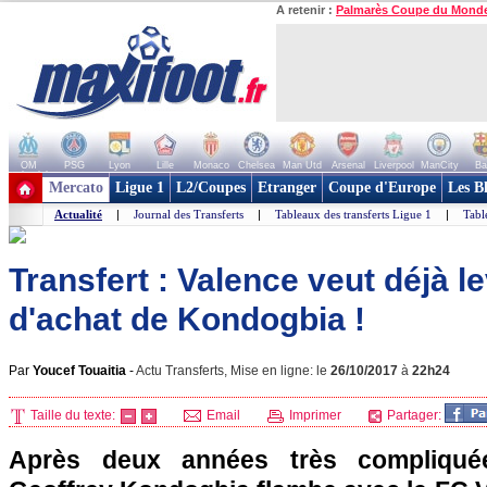
A retenir :
Palmarès Coupe du Mond
OM
PSG
Lyon
Lille
Monaco
Chelsea
Man Utd
Arsenal
Liverpool
ManCity
Ba
+ de clubs
Mercato
Ligue 1
L2/Coupes
Etranger
Coupe d'Europe
Les B
Actualité
|
Journal des Transferts
|
Tableaux des transferts Ligue 1
|
Tabl
Transfert : Valence veut déjà le
d'achat de Kondogbia !
Par
Youcef Touaitia
-
Actu Transferts, Mise en ligne: le
26/10/2017
à
22h24
Taille du texte:
Email
Imprimer
Partager:
Après deux années très compliquées