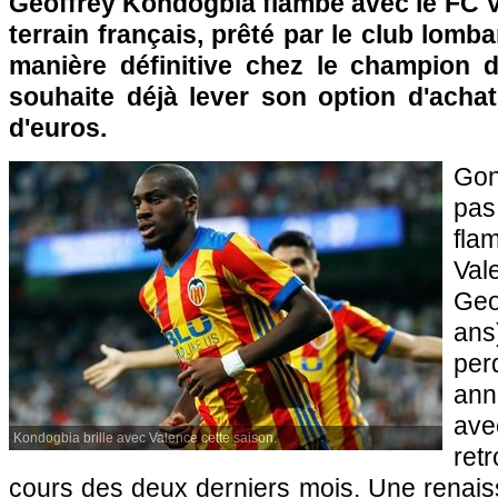
Geoffrey Kondogbia flambe avec le FC V
terrain français, prêté par le club lomba
manière définitive chez le champion 
souhaite déjà lever son option d'achat
d'euros.
Gon
pas
fl
Va
Geo
an
pe
ann
ave
Kondogbia brille avec Valence cette saison.
ret
cours des deux derniers mois. Une renai