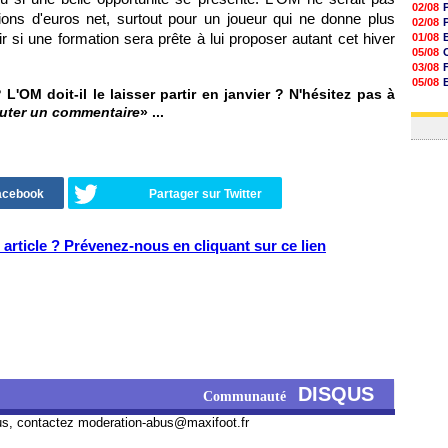
02/08
llions d'euros net, surtout pour un joueur qui ne donne plus
02/08
ir si une formation sera prête à lui proposer autant cet hiver
01/08
05/08
03/08
05/08
L'OM doit-il le laisser partir en janvier ? N'hésitez pas à
03/08
uter un commentaire
» ...
03/08
Facebook
Partager sur Twitter
article ? Prévenez-nous en cliquant sur ce lien
DISQUS
Communauté
us, contactez
moderation-abus@maxifoot.fr