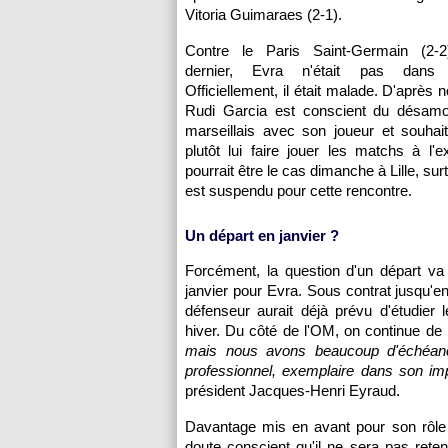
Vitoria Guimaraes (2-1).
Contre le Paris Saint-Germain (2-2
dernier, Evra n'était pas dans
Officiellement, il était malade. D'après 
Rudi Garcia est conscient du désamo
marseillais avec son joueur et souhai
plutôt lui faire jouer les matchs à l'ex
pourrait être le cas dimanche à Lille, su
est suspendu pour cette rencontre.
Un départ en janvier ?
Forcément, la question d'un départ va
janvier pour Evra. Sous contrat jusqu'en
défenseur aurait déjà prévu d'étudier l
hiver. Du côté de l'OM, on continue de 
mais nous avons beaucoup d'échéanc
professionnel, exemplaire dans son imp
président Jacques-Henri Eyraud.
Davantage mis en avant pour son rôle 
doute conscient qu'il ne sera pas rete