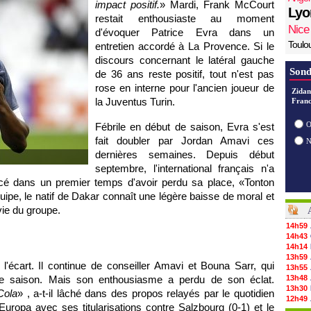
impact positif.
» Mardi, Frank McCourt
Lyo
restait enthousiaste au moment
Nice
d'évoquer Patrice Evra dans un
Toulo
entretien accordé à La Provence. Si le
discours concernant le latéral gauche
Sond
de 36 ans reste positif, tout n'est pas
rose en interne pour l'ancien joueur de
Zidan
la Juventus Turin.
Franc
O
Fébrile en début de saison, Evra s'est
fait doubler par Jordan Amavi ces
dernières semaines. Depuis début
septembre, l'international français n'a
gacé dans un premier temps d'avoir perdu sa place, «Tonton
ipe, le natif de Dakar connaît une légère baisse de moral et
vie du groupe.
14h59
14h43
14h14
13h59
l'écart. Il continue de conseiller Amavi et Bouna Sarr, qui
13h55
ette saison. Mais son enthousiasme a perdu de son éclat.
13h48
13h30
Cola
» , a-t-il lâché dans des propos relayés par le quotidien
12h49
uropa avec ses titularisations contre Salzbourg (0-1) et le
12h22