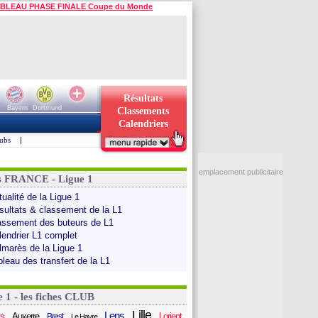
BLEAU PHASE FINALE Coupe du Monde
Résultats
Bayern
Dortmund
Classements
Calendriers
ubs
|
emplacement publicitaire
s FRANCE - Ligue 1
ualité de la Ligue 1
sultats & classement de la L1
assement des buteurs de L1
lendrier L1 complet
lmarès de la Ligue 1
bleau des transfert de la L1
e 1 - les fiches CLUB
Lille
Lens
s
Auxerre
Lorient
Brest
Le Havre