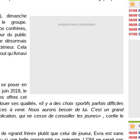
12h00
11h46
07/08
11h20
), dimanche
06/08
10h49
06/08
 le groupe.
10h32
emplacement publicitaire
06/08
10h10
nos confrères,
06/08
09h49
ur du public
07/08
09h35
06/08
te désormais
09h08
06/08
08h54
térieur. Cela
08h32
rtout qu'Amavi
07/08
07/08
07/08
07/08
 se poser en
 juin 2018, le
es offres cet
louer ses qualités. «
Il y a des choix sportifs parfois difficiles
es à venir. Nous aurons besoin de lui. C'est un grand
lication, qui ne cesse de conseiller les jeunes
» , confie le
de «grand frère» plutôt que celui de joueur, Evra est sans
05/08
05/08
nu si une belle opportunité se présente. L'OM ne serait pas