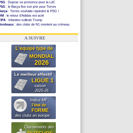
PSG
: Dupraz se prononce pour la LdC
PSG
: le Barça fixe son prix pour Torres
Barça
: Torres souhaite rejoindre le PSG !
OM
: le retour d'Adidas est acté
FIFA
: Infantino sollicite Trump
Bordeaux
: des clubs de N1 montent au créneau
Argentine
: quand Medina recadre... sa mère
Real
: le démenti de Leipzig pour Diomandé
A SUIVRE
L'equipe type de
MONDIAL
2026
Le meilleur effectif
LIGUE 1
saison
2025-26
Indice MF :
l'état de
FORME
des clubs en europe
Classements des