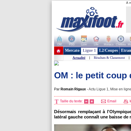
A r
OM
PSG
Lyon
Lille
Monaco
Chelsea
Ma
+ de clubs
Mercato
Ligue 1
L2/Coupes
Etran
Actualité
|
Résultats & Classement
|
OM : le petit coup
Par
Romain Rigaux
-
Actu Ligue 1, Mise en ligne
Taille du texte:
Email
I
Désormais remplaçant à l'Olympique
latéral gauche connaît une baisse de 