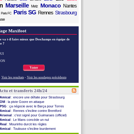
n
Marseille
Monaco
Nantes
Metz
Paris SG
Rennes
Strasbourg
Paris FC
use
age Maxifoot
e va t-il faire mieux que Deschamps en équipe de
e ?
UI
NON
Voter
Voir les resultats
-
Voir les sondages précédents
Actu et transferts 24h/24
Amical
: encore une défaite pour Strasbourg
OM
: la piste Goore en attaque
PSG
: ça négocie avec le Barça pour Torres
Amical
: Rennes s'incline contre Brentford
Arsenal
: c'est signé pour Guimaraes (officiel)
Amical
: Le Mans concède un nul
Real
: Mourinho durcit les règles
Amical
: Toulouse s'incline lourdement
OM
: Benatia et la "médiocrité" dans le club