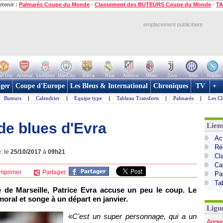
etenir :
Palmarès Coupe du Monde
-
Classement des BUTEURS Coupe du Monde
-
TA
emplacement publicitaire
n Utd
Arsenal
Liverpool
ManCity
Barca
Real
Atletico
Milan
Juve
Inter
Naples
ger
Coupe d'Europe
Les Bleus & International
Chroniques
TV
+
Buteurs
|
Calendrier
|
Equipe type
|
Tableau Transferts
|
Palmarès
|
Les Cl
 de blues d'Evra
Lien
Act
Ré
: le
25/10/2017
à
09h21
Cl
Ca
mprimer
Partager:
Pa
Ta
 de Marseille, Patrice Evra accuse un peu le coup. Le
moral et songe à un départ en janvier.
Ligu
«
C'est un super personnage, qui a un
Anger