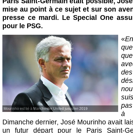
Paris Saint-Germain était possible, José
mise au point à ce sujet et sur son ave
presse ce mardi. Le Special One assur
pour le PSG.
«
En
que
que
ave
des
dé
nou
sui
pas
Mourinho est lié à Manchester United jusqu'en 2019
à 
Dimanche dernier, José Mourinho avait lais
un futur départ pour le Paris Saint-