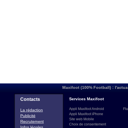
Maxifoot (100% Football) : l'actua
Services Maxifoot
Contacts
Appli Maxifoot Android
Flu
La rédaction
Appli Maxifoot iPhone
Publicité
Site web Mobile
Recrutement
Choix de consentement
Infos légales