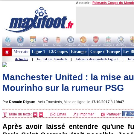
A retenir :
Palmarès Coupe du Mond
OM
PSG
Lyon
Lille
Monaco
Chelsea
Man Utd
Arsenal
Liverpool
ManCity
Ba
+ de clubs
Mercato
Ligue 1
L2/Coupes
Etranger
Coupe d'Europe
Les B
Actualité
|
Journal des Transferts
|
Tableaux des transferts Ligue 1
|
Tabl
Manchester United : la mise au
Mourinho sur la rumeur PSG
Par
Romain Rigaux
-
Actu Transferts, Mise en ligne: le
17/10/2017
à
19h47
Taille du texte:
Email
Imprimer
Partager:
Après avoir laissé entendre qu'une f