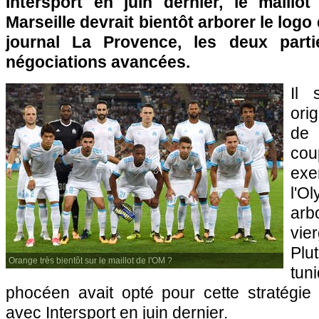
Intersport en juin dernier, le maillo
Marseille devrait bientôt arborer le logo
journal La Provence, les deux part
négociations avancées.
Il 
ori
de 
cou
exe
l'O
ar
vie
Plu
Orange très bientôt sur le maillot de l'OM ?
tun
phocéen avait opté pour cette stratégie
avec Intersport en juin dernier.