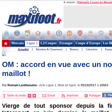
A retenir :
Palmarès Coupe du Mond
OM
PSG
Lyon
Lille
Monaco
Chelsea
Man Utd
Arsenal
Liverpool
ManCity
Ba
+ de clubs
Mercato
Ligue 1
L2/Coupes
Etranger
Coupe d'Europe
Les B
Actualité
|
Résultats & Classement
|
Buteurs
|
Calendrier
|
Equip
OM : accord en vue avec un n
maillot !
Par
Romain Lantheaume
-
Actu Ligue 1, Mise en ligne: le
05/10/2017
à
10h03
Taille du texte:
Email
Imprimer
Partager:
Vierge de tout sponsor depuis la f