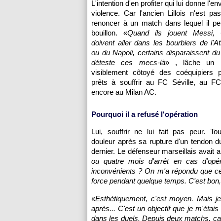
L'intention d'en profiter qui lui donne l'en
violence. Car l'ancien Lillois n'est p
renoncer à un match dans lequel il pe
bouillon. «
Quand ils jouent Messi, 
doivent aller dans les bourbiers de l'At
ou du Napoli, certains disparaissent d
déteste ces mecs-là
» , lâche un 
visiblement côtoyé des coéquipiers 
prêts à souffrir au FC Séville, au F
encore au Milan AC.
Pourquoi il a refusé l'opération
Lui, souffrir ne lui fait pas peur. T
douleur après sa rupture d'un tendon d
dernier. Le défenseur marseillais avait a
ou quatre mois d'arrêt en cas d'opé
inconvénients ? On m'a répondu que cela
force pendant quelque temps. C'est bon, j
«
Esthétiquement, c'est moyen. Mais je
après... C'est un objectif que je m'étais 
dans les duels. Depuis deux matchs, ç