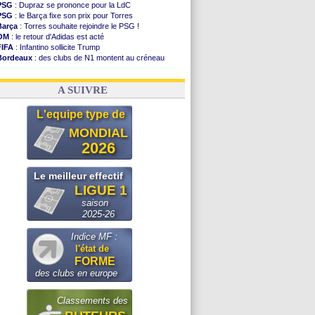
PSG
: Dupraz se prononce pour la LdC
PSG
: le Barça fixe son prix pour Torres
Barça
: Torres souhaite rejoindre le PSG !
OM
: le retour d'Adidas est acté
FIFA
: Infantino sollicite Trump
Bordeaux
: des clubs de N1 montent au créneau
Argentine
: quand Medina recadre... sa mère
Real
: le démenti de Leipzig pour Diomandé
A SUIVRE
L'equipe type de
MONDIAL
2026
Le meilleur effectif
LIGUE 1
saison
2025-26
Indice MF :
l'état de
FORME
des clubs en europe
Classements des