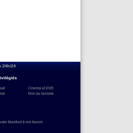
o 24h/24
ivilégiés
ball
Cinema et DVD
Live
Non au racisme
)
outer Maxifoot à vos favoris