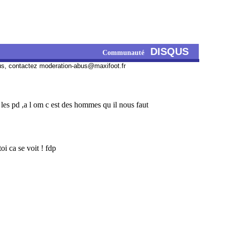
DISQUS
Communauté
us, contactez
moderation-abus@maxifoot.fr