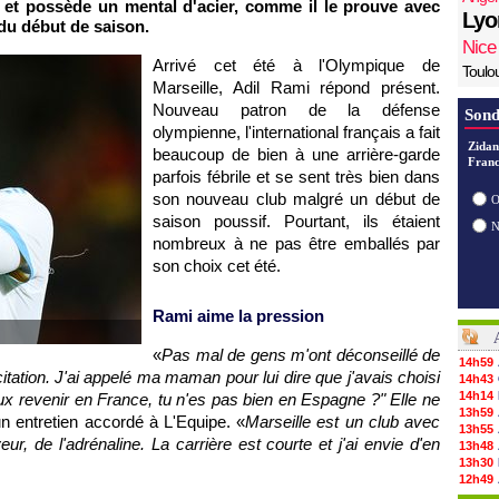
 et possède un mental d'acier, comme il le prouve avec
Lyo
du début de saison.
Nice
Arrivé cet été à l'Olympique de
Toulo
Marseille, Adil Rami répond présent.
Nouveau patron de la défense
Sond
olympienne, l'international français a fait
Zidan
beaucoup de bien à une arrière-garde
Franc
parfois fébrile et se sent très bien dans
son nouveau club malgré un début de
O
saison poussif. Pourtant, ils étaient
nombreux à ne pas être emballés par
son choix cet été.
Rami aime la pression
«
Pas mal de gens m'ont déconseillé de
14h59
xcitation. J'ai appelé ma maman pour lui dire que j'avais choisi
14h43
14h14
eux revenir en France, tu n'es pas bien en Espagne ?" Elle ne
13h59
n entretien accordé à L'Equipe. «
Marseille est un club avec
13h55
eur, de l'adrénaline. La carrière est courte et j'ai envie d'en
13h48
13h30
12h49
12h22