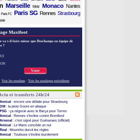
n
Marseille
Monaco
Nantes
Metz
Paris SG
Rennes
Strasbourg
Paris FC
use
age Maxifoot
e va t-il faire mieux que Deschamps en équipe de
e ?
UI
NON
Voter
Voir les resultats
-
Voir les sondages précédents
Actu et transferts 24h/24
Amical
: encore une défaite pour Strasbourg
OM
: la piste Goore en attaque
PSG
: ça négocie avec le Barça pour Torres
Amical
: Rennes s'incline contre Brentford
Arsenal
: c'est signé pour Guimaraes (officiel)
Amical
: Le Mans concède un nul
Real
: Mourinho durcit les règles
Amical
: Toulouse s'incline lourdement
OM
: Benatia et la "médiocrité" dans le club