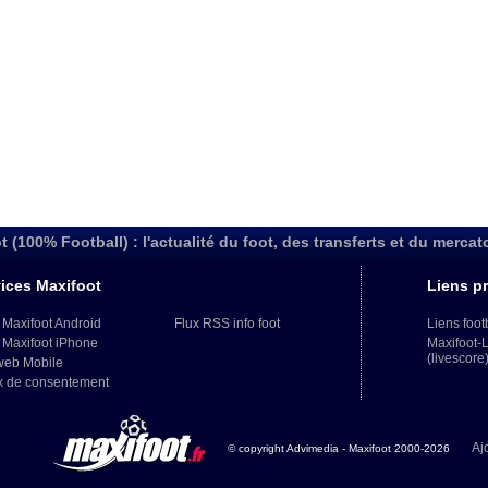
t (100% Football) : l'actualité du foot, des transferts et du mercat
ices Maxifoot
Liens pr
 Maxifoot Android
Flux RSS info foot
Liens foot
 Maxifoot iPhone
Maxifoot-
(livescore
web Mobile
x de consentement
Aj
© copyright Advimedia - Maxifoot 2000-2026