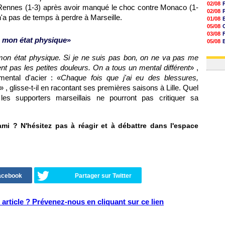
02/08
e Rennes (1-3) après avoir manqué le choc contre Monaco (1-
02/08
il n'a pas de temps à perdre à Marseille.
01/08
05/08
03/08
de mon état physique
»
05/08
03/08
 mon état physique. Si je ne suis pas bon, on ne va pas me
03/08
nt pas les petites douleurs. On a tous un mental différent
» ,
mental d'acier : «
Chaque fois que j'ai eu des blessures,
» , glisse-t-il en racontant ses premières saisons à Lille. Quel
les supporters marseillais ne pourront pas critiquer sa
mi ? N'hésitez pas à réagir et à débattre dans l'espace
Facebook
Partager sur Twitter
article ? Prévenez-nous en cliquant sur ce lien