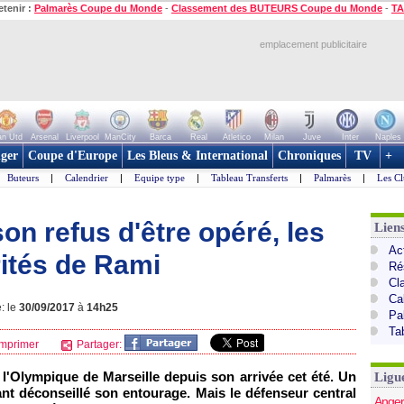
etenir :
Palmarès Coupe du Monde
-
Classement des BUTEURS Coupe du Monde
-
TA
emplacement publicitaire
n Utd
Arsenal
Liverpool
ManCity
Barca
Real
Atletico
Milan
Juve
Inter
Naples
ger
Coupe d'Europe
Les Bleus & International
Chroniques
TV
+
Buteurs
|
Calendrier
|
Equipe type
|
Tableau Transferts
|
Palmarès
|
Les Cl
son refus d'être opéré, les
Lien
Act
rités de Rami
Ré
Cl
Ca
: le
30/09/2017
à
14h25
Pa
Ta
mprimer
Partager:
l'Olympique de Marseille depuis son arrivée cet été. Un
Ligu
ant déconseillé son entourage. Mais le défenseur central
Anger