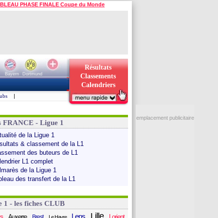
BLEAU PHASE FINALE Coupe du Monde
Résultats
Bayern
Dortmund
Classements
Calendriers
ubs
|
emplacement publicitaire
s FRANCE - Ligue 1
ualité de la Ligue 1
sultats & classement de la L1
assement des buteurs de L1
lendrier L1 complet
lmarès de la Ligue 1
bleau des transfert de la L1
e 1 - les fiches CLUB
Lille
Lens
s
Auxerre
Lorient
Brest
Le Havre