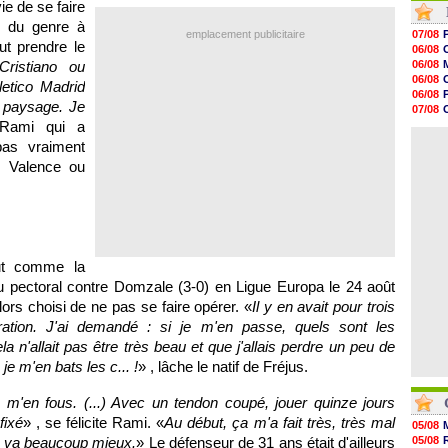
vie de se faire
12h00
as du genre à
11h46
emplacement publicitaire
07/08
11h20
ut prendre le
06/08
10h49
Cristiano ou
06/08
10h32
06/08
letico Madrid
10h10
06/08
09h49
u paysage. Je
07/08
09h35
Rami qui a
06/08
09h08
06/08
pas vraiment
08h54
08h32
C Valence ou
07/08
07/08
07/08
07/08
out comme la
u pectoral contre Domzale (3-0) en Ligue Europa le 24 août
lors choisi de ne pas se faire opérer. «
Il y en avait pour trois
ration. J'ai demandé : si je m'en passe, quels sont les
 n'allait pas être très beau et que j'allais perdre un peu de
e m'en bats les c... !
» , lâche le natif de Fréjus.
 m'en fous. (...) Avec un tendon coupé, jouer quinze jours
fixé
» , se félicite Rami. «
Au début, ça m'a fait très, très mal
05/08
a va beaucoup mieux.
» Le défenseur de 31 ans était d'ailleurs
05/08