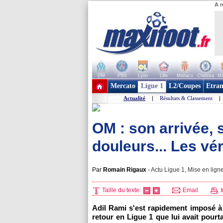
A r
OM
PSG
Lyon
Lille
Monaco
Chelsea
Ma
+ de clubs
Mercato
Ligue 1
L2/Coupes
Etran
Actualité
|
Résultats & Classement
|
OM : son arrivée, 
douleurs... Les vé
Par
Romain Rigaux
-
Actu Ligue 1, Mise en ligne
Taille du texte:
Email
I
Adil Rami s'est rapidement imposé à 
retour en Ligue 1 que lui avait pourt