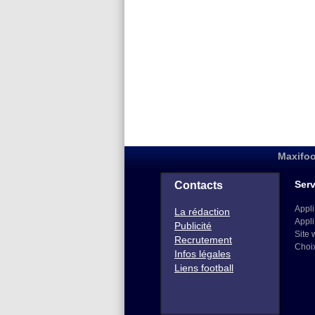
Maxifoo
Serv
Contacts
Appli
La rédaction
Appli
Publicité
Site 
Recrutement
Choi
Infos légales
Liens football