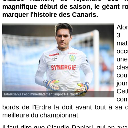
magnifique début de saison, le géant r
marquer l'histoire des Canaris.
Alor
3 
mat
occ
une
cl
cou
jo
Ce
Tatarusanu s'est immédiatement imposé à Nantes.
con
bords de l'Erdre la doit avant tout à sa
meilleure du championnat.
Il faut dire que Claudio Ranieri, qui en avait