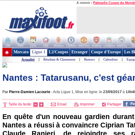
A retenir :
Palmarès Coupe du Mond
OM
PSG
Lyon
Lille
Monaco
Chelsea
Man Utd
Arsenal
Liverpool
ManCity
Ba
+ de clubs
Mercato
Ligue 1
L2/Coupes
Etranger
Coupe d'Europe
Les B
Actualité
|
Résultats & Classement
|
Buteurs
|
Calendrier
|
Equip
Nantes : Tatarusanu, c'est géan
Par
Pierre-Damien Lacourte
-
Actu Ligue 1, Mise en ligne: le
23/09/2017
à
14h4
Taille du texte:
Email
Imprimer
Partager:
En quête d'un nouveau gardien durant l
Nantes a réussi à convaincre Ciprian Tat
Claude Ranieri, de rejoindre ses r