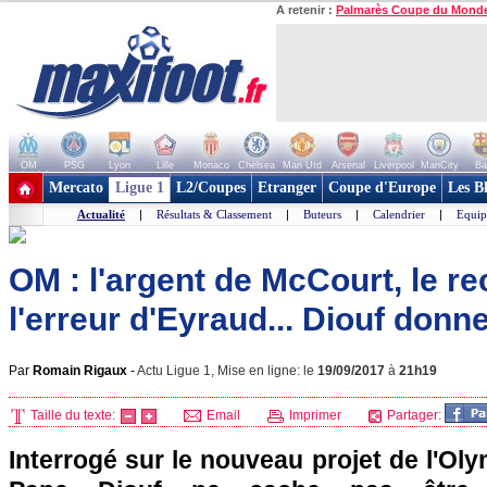
A retenir :
Palmarès Coupe du Mond
OM
PSG
Lyon
Lille
Monaco
Chelsea
Man Utd
Arsenal
Liverpool
ManCity
Ba
+ de clubs
Mercato
Ligue 1
L2/Coupes
Etranger
Coupe d'Europe
Les B
Actualité
|
Résultats & Classement
|
Buteurs
|
Calendrier
|
Equip
OM : l'argent de McCourt, le r
l'erreur d'Eyraud... Diouf donn
Par
Romain Rigaux
-
Actu Ligue 1, Mise en ligne: le
19/09/2017
à
21h19
Taille du texte:
Email
Imprimer
Partager:
Interrogé sur le nouveau projet de l'Oly