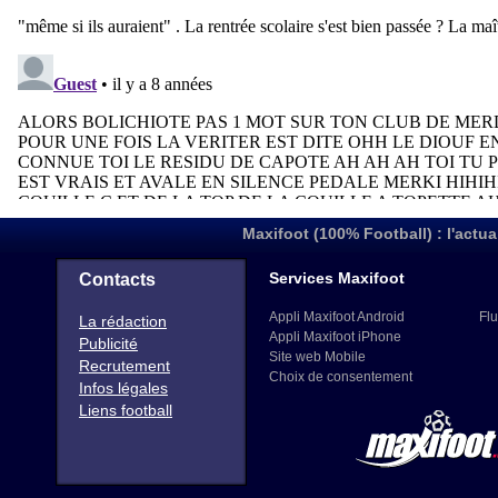
Maxifoot (100% Football) : l'actua
Services Maxifoot
Contacts
Appli Maxifoot Android
Flu
La rédaction
Appli Maxifoot iPhone
Publicité
Site web Mobile
Recrutement
Choix de consentement
Infos légales
Liens football