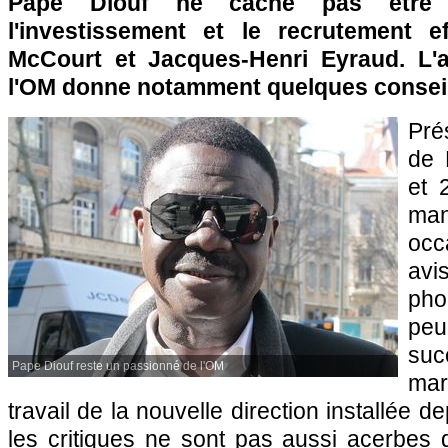
Pape Diouf ne cache pas être
l'investissement et le recrutement e
McCourt et Jacques-Henri Eyraud. L'a
l'OM donne notamment quelques consei
Pré
de 
et 
ma
occ
avi
pho
pe
suc
Pape Diouf reste un passionné de l'OM
mar
travail de la nouvelle direction installée d
les critiques ne sont pas aussi acerbes q