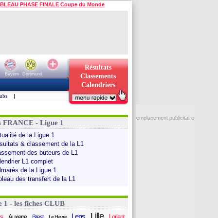
BLEAU PHASE FINALE Coupe du Monde
Résultats
Bayern
Dortmund
Classements
Calendriers
ubs
|
emplacement publicitaire
s FRANCE - Ligue 1
ualité de la Ligue 1
sultats & classement de la L1
assement des buteurs de L1
lendrier L1 complet
lmarès de la Ligue 1
bleau des transfert de la L1
e 1 - les fiches CLUB
Lille
Lens
s
Auxerre
Lorient
Brest
Le Havre