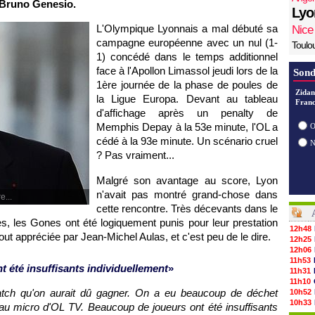
r Bruno Genesio.
Lyo
L'Olympique Lyonnais a mal débuté sa
Nice
campagne européenne avec un nul (1-
Toulo
1) concédé dans le temps additionnel
face à l'Apollon Limassol jeudi lors de la
Sond
1ère journée de la phase de poules de
Zidan
la Ligue Europa. Devant au tableau
Franc
d'affichage après un penalty de
Memphis Depay à la 53e minute, l'OL a
O
cédé à la 93e minute. Un scénario cruel
? Pas vraiment...
Malgré son avantage au score, Lyon
n'avait pas montré grand-chose dans
e...
cette rencontre. Très décevants dans le
es, les Gones ont été logiquement punis pour leur prestation
12h48
ut appréciée par Jean-Michel Aulas, et c'est peu de le dire.
12h25
12h06
11h53
 été insuffisants individuellement
»
11h31
11h10
atch qu'on aurait dû gagner. On a eu beaucoup de déchet
10h52
10h33
 au micro d'OL TV. Beaucoup de joueurs ont été insuffisants
10h12