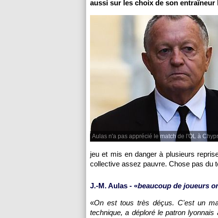
aussi sur les choix de son entraîneu
Aulas n'a pas apprécié le match de l'OL à Chypr
jeu et mis en danger à plusieurs repris
collective assez pauvre. Chose pas du to
J.-M. Aulas - «
beaucoup de joueurs ont
«
On est tous très déçus. C'est un m
technique, a déploré le patron lyonnais