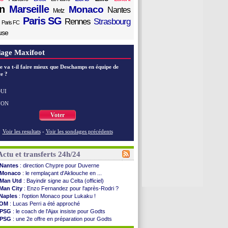
n
Marseille
Monaco
Nantes
Metz
Paris SG
Rennes
Strasbourg
Paris FC
use
age Maxifoot
e va t-il faire mieux que Deschamps en équipe de
e ?
UI
NON
Voter
Voir les resultats
-
Voir les sondages précédents
Actu et transferts 24h/24
Nantes
: direction Chypre pour Duverne
Monaco
: le remplaçant d'Akliouche en ...
Man Utd
: Bayindir signe au Celta (officiel)
Man City
: Enzo Fernandez pour l'après-Rodri ?
Naples
: l'option Monaco pour Lukaku !
OM
: Lucas Perri a été approché
PSG
: le coach de l'Ajax insiste pour Godts
PSG
: une 2e offre en préparation pour Godts
Francfort
: Dina Ebimbe signe à Schalke (off.)