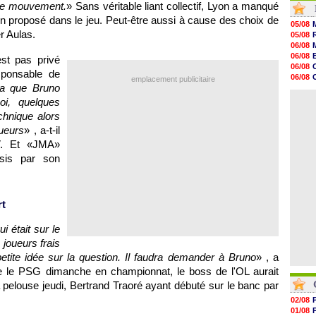
 de mouvement.
» Sans véritable liant collectif, Lyon a manqué
10h09
rien proposé dans le jeu. Peut-être aussi à cause des choix de
10h05
05/08
09h44
r Aulas.
05/08
09h24
06/08
09h06
06/08
st pas privé
08h44
06/08
sponsable de
08h22
06/08
emplacement publicitaire
06/08
dra que Bruno
06/08
06/08
06/08
oi, quelques
06/08
chnique alors
06/08
06/08
ueurs
» , a-t-il
06/08
V. Et «JMA»
06/08
sis par son
06/08
rt
i était sur le
 joueurs frais
etite idée sur la question. Il faudra demander à Bruno
» , a
nte le PSG dimanche en championnat, le boss de l'OL aurait
a pelouse jeudi, Bertrand Traoré ayant débuté sur le banc par
02/08
01/08