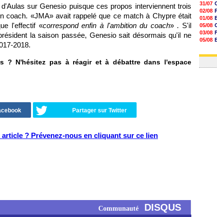
31/07
 d'Aulas sur Genesio puisque ces propos interviennent trois
02/08
n coach. «JMA» avait rappelé que ce match à Chypre était
01/08
ue l'effectif «
correspond enfin à l'ambition du coach
» . S'il
05/08
03/08
président la saison passée, Genesio sait désormais qu'il ne
05/08
2017-2018.
03/08
03/08
 ? N'hésitez pas à réagir et à débattre dans l'espace
Facebook
Partager sur Twitter
article ? Prévenez-nous en cliquant sur ce lien
DISQUS
Communauté