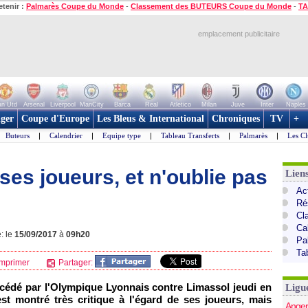
etenir :
Palmarès Coupe du Monde
-
Classement des BUTEURS Coupe du Monde
-
TA
emplacement publicitaire
n Utd
Arsenal
Liverpool
ManCity
Barca
Real
Atletico
Milan
Juve
Inter
Naples
ger
Coupe d'Europe
Les Bleus & International
Chroniques
TV
+
Buteurs
|
Calendrier
|
Equipe type
|
Tableau Transferts
|
Palmarès
|
Les Cl
 ses joueurs, et n'oublie pas
Lien
Act
Ré
Cl
Ca
: le
15/09/2017
à
09h20
Pa
Ta
mprimer
Partager:
ncédé par l'Olympique Lyonnais contre Limassol jeudi en
Ligu
st montré très critique à l'égard de ses joueurs, mais
Anger