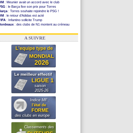
OM
: Meunier avait un accord avec le club
PSG
: le Barça fixe son prix pour Torres
Barça
: Torres souhaite rejoindre le PSG !
OM
: le retour d'Adidas est acté
FIFA
: Infantino sollicite Trump
Bordeaux
: des clubs de N1 montent au créneau
Argentine
: quand Medina recadre... sa mère
Real
: le démenti de Leipzig pour Diomandé
A SUIVRE
L'equipe type de
MONDIAL
2026
Le meilleur effectif
LIGUE 1
saison
2025-26
Indice MF :
l'état de
FORME
des clubs en europe
Classements des