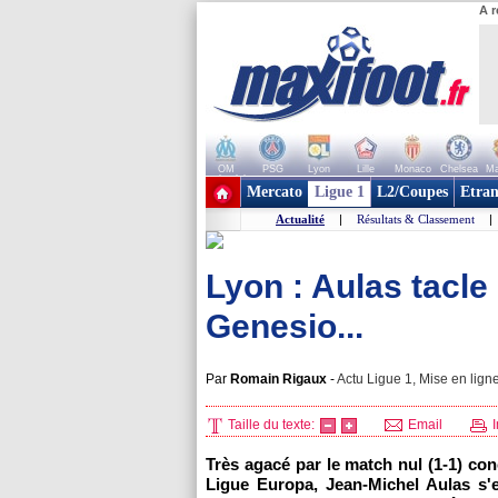
A r
OM
PSG
Lyon
Lille
Monaco
Chelsea
Ma
+ de clubs
Mercato
Ligue 1
L2/Coupes
Etran
Actualité
|
Résultats & Classement
|
Lyon : Aulas tacle
Genesio...
Par
Romain Rigaux
-
Actu Ligue 1, Mise en ligne
Taille du texte:
Email
I
Très agacé par le match nul (1-1) co
Ligue Europa, Jean-Michel Aulas s'e